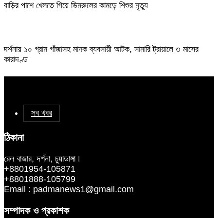
বাড়ির পাশে খেলতে গিয়ে ভিমরুলের কামড়ে শিশুর মৃত্যু
দর্শনায় ১০ গ্রাম গাঁজাসহ মাদক ব্যবসায়ী আটক, সামারি ট্রায়ালে ৩ মাসের
কারাদণ্ড
সব খবর
ঠিকানা
রেল বাজার, দর্শনা, চুয়াডাঙ্গা।
+8801954-105871
+8801888-105799
Email : padmanews1@gmail.com
সম্পাদক ও প্রকাশক