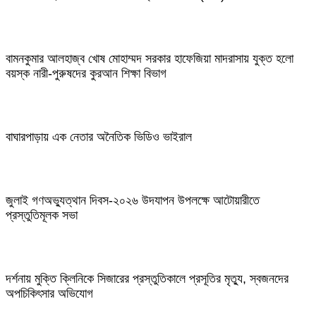
বামনকুমার আলহাজ্ব খোষ মোহাম্মদ সরকার হাফেজিয়া মাদরাসায় যুক্ত হলো
বয়স্ক নারী-পুরুষদের কুরআন শিক্ষা বিভাগ
বাঘারপাড়ায় এক নেতার অনৈতিক ভিডিও ভাইরাল
জুলাই গণঅভ্যুত্থান দিবস-২০২৬ উদযাপন উপলক্ষে আটোয়ারীতে
প্রস্তুতিমূলক সভা
দর্শনায় মুক্তি ক্লিনিকে সিজারের প্রস্তুতিকালে প্রসূতির মৃত্যু, স্বজনদের
অপচিকিৎসার অভিযোগ