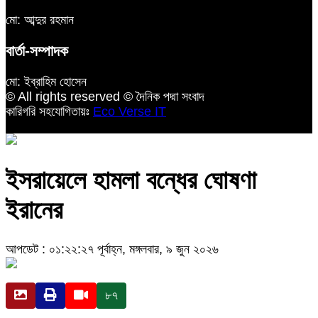
মো: আব্দুর রহমান
বার্তা-সম্পাদক
মো: ইব্রাহিম হোসেন
© All rights reserved © দৈনিক পদ্মা সংবাদ
কারিগরি সহযোগিতায়ঃ
Eco Verse IT
ইসরায়েলে হামলা বন্ধের ঘোষণা
ইরানের
আপডেট : ০১:২২:২৭ পূর্বাহ্ন, মঙ্গলবার, ৯ জুন ২০২৬
৮৭