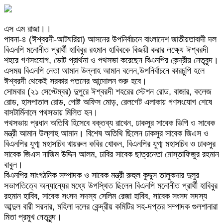
এস এম রাজা।।
পাবনা-৪ (ঈশ্বরদী-আটঘরিয়া) আসনের উপনির্বাচনে বাংলাদেশ জাতীয়তাবাদী দল
বিএনপি মনোনীত প্রার্থী হাবিবুর রহমান হাবিবকে বিজয়ী করার লক্ষ্যে ঈশ্বরদী
শহরে গণসংযোগ, ভোট প্রার্থনা ও পথসভা করেছেন বিএনপির কেন্দ্রীয় নেতৃবৃন্দ।
এসময় বিএনপি নেতা আমান উল্লাহ আমান বলেন,উপনির্বাচনে কারচুপি হলে
ঈশ্বরদী থেকেই সরকার পতনের আন্দোলন শুরু হবে।
সোমবার (২১ সেপ্টেম্বর) দুপুরে ঈশ্বরদী শহরের স্টেশন রোড, বাজার, কলেজ
রোড, হাসপাতাল রোড, পোষ্ট অফিস মোড়, রেলগেট এলাকায় গণসংযোগ শেষে
বাসটার্মিনালে পথসভায় মিলিত হন।
পথসভায় প্রধান অতিথি হিসেবে বক্তব্য রাখেন, ঢাকসুর সাবেক ভিপি ও সাবেক
মন্ত্রী আমান উল্লাহ আমান। বিশেষ অতিথি ছিলেন ঢাকসুর সাবেক জিএস ও
বিএনপির যুগ্ম মহাসচিব খায়রুল কবির খোকন, বিএনপির যুগ্ম মহাসচিব ও ঢাকসুর
সাবেক জিএস নাজিম উদ্দিন আলম, ঢাবির সাবেক ছাত্রনেতা মোস্তাফিজুর রহমান
বাবুল।
বিএনপির সাংগঠনিক সম্পাদক ও সাবেক মন্ত্রী রুহুল কুদ্দুস তালুকদার দুলুর
সভাপতিত্বে অন্যান্যের মধ্যে উপস্থিত ছিলেন বিএনপি মনোনীত প্রার্থী হাবিবুর
রহমান হাবিব, সাবেক সংসদ সদস্য সেলিম রেজা হাবিব, সাবেক সংসদ সদস্য
আব্দুল বারী সরদার, মহিলা দলের কেন্দ্রীয় কমিটির সহ-দপ্তর সম্পাদক গুলশানারা
মিতা প্রমুখ নেতৃবৃন্দ।