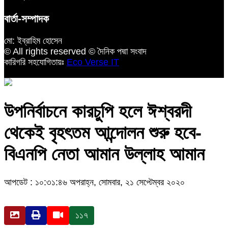
বার্তা-সম্পাদক
মো: ইব্রাহিম হোসেন
© All rights reserved © দৈনিক পদ্মা সংবাদ
কারিগরি সহযোগিতায়ঃ
Eco Verse IT
উপনির্বাচনে কারচুপি হলে ঈশ্বরদী
থেকেই বৃহৎতম আন্দোলন শুরু হবে-
বিএনপি নেতা আমান উল্লাহ আমান
আপডেট : ১০:৩১:৪৬ অপরাহ্ন, সোমবার, ২১ সেপ্টেম্বর ২০২০
১১৭