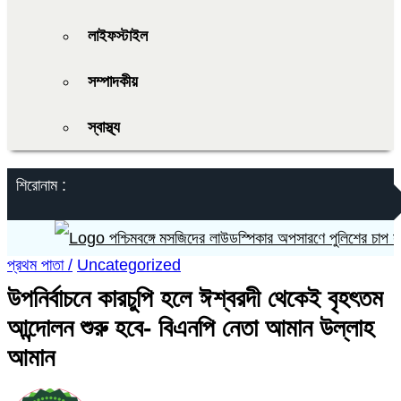
লাইফস্টাইল
সম্পাদকীয়
স্বাস্থ্য
শিরোনাম :
পশ্চিমবঙ্গে মসজিদের লাউডস্পিকার অপসারণে পুলিশের চাপ সৃষ্টির
প্রথম পাতা /
Uncategorized
উপনির্বাচনে কারচুপি হলে ঈশ্বরদী থেকেই বৃহৎতম
আন্দোলন শুরু হবে- বিএনপি নেতা আমান উল্লাহ
আমান