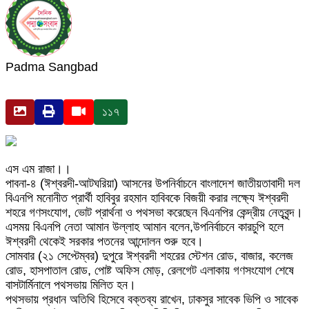
Padma Sangbad
১১৭
এস এম রাজা।।
পাবনা-৪ (ঈশ্বরদী-আটঘরিয়া) আসনের উপনির্বাচনে বাংলাদেশ জাতীয়তাবাদী দল
বিএনপি মনোনীত প্রার্থী হাবিবুর রহমান হাবিবকে বিজয়ী করার লক্ষ্যে ঈশ্বরদী
শহরে গণসংযোগ, ভোট প্রার্থনা ও পথসভা করেছেন বিএনপির কেন্দ্রীয় নেতৃবৃন্দ।
এসময় বিএনপি নেতা আমান উল্লাহ আমান বলেন,উপনির্বাচনে কারচুপি হলে
ঈশ্বরদী থেকেই সরকার পতনের আন্দোলন শুরু হবে।
সোমবার (২১ সেপ্টেম্বর) দুপুরে ঈশ্বরদী শহরের স্টেশন রোড, বাজার, কলেজ
রোড, হাসপাতাল রোড, পোষ্ট অফিস মোড়, রেলগেট এলাকায় গণসংযোগ শেষে
বাসটার্মিনালে পথসভায় মিলিত হন।
পথসভায় প্রধান অতিথি হিসেবে বক্তব্য রাখেন, ঢাকসুর সাবেক ভিপি ও সাবেক