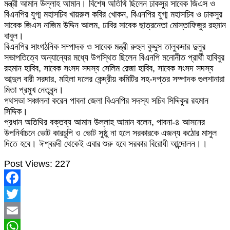
মন্ত্রী আমান উল্লাহ আমান। বিশেষ অতিথি ছিলেন ঢাকসুর সাবেক জিএস ও
বিএনপির যুগ্ম মহাসচিব খায়রুল কবির খোকন, বিএনপির যুগ্ম মহাসচিব ও ঢাকসুর
সাবেক জিএস নাজিম উদ্দিন আলম, ঢাবির সাবেক ছাত্রনেতা মোস্তাফিজুর রহমান
বাবুল।
বিএনপির সাংগঠনিক সম্পাদক ও সাবেক মন্ত্রী রুহুল কুদ্দুস তালুকদার দুলুর
সভাপতিত্বে অন্যান্যের মধ্যে উপস্থিত ছিলেন বিএনপি মনোনীত প্রার্থী হাবিবুর
রহমান হাবিব, সাবেক সংসদ সদস্য সেলিম রেজা হাবিব, সাবেক সংসদ সদস্য
আব্দুল বারী সরদার, মহিলা দলের কেন্দ্রীয় কমিটির সহ-দপ্তর সম্পাদক গুলশানারা
মিতা প্রমুখ নেতৃবৃন্দ।
পথসভা সঞ্চালনা করেন পাবনা জেলা বিএনপির সদস্য সচিব সিদ্দিকুর রহমান
সিদ্দিক।
প্রধান অতিথির বক্তব্য আমান উল্লাহ আমান বলেন, পাবনা-৪ আসনের
উপনির্বাচনে ভোট কারচুপি ও ভোট সুষ্ঠু না হলে সরকারকে এজন্য কঠোর মাসুল
দিতে হবে। ঈশ্বরদী থেকেই এবার শুরু হবে সরকার বিরোধী আন্দোলন।।
Post Views:
227
Facebook
Twitter
Email