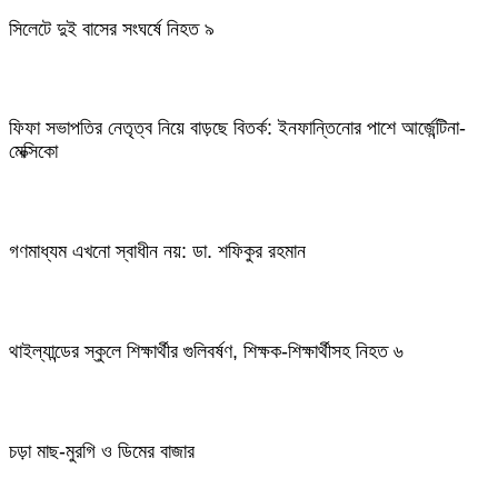
সিলেটে দুই বাসের সংঘর্ষে নিহত ৯
ফিফা সভাপতির নেতৃত্ব নিয়ে বাড়ছে বিতর্ক: ইনফান্তিনোর পাশে আর্জেন্টিনা-
মেক্সিকো
গণমাধ্যম এখনো স্বাধীন নয়: ডা. শফিকুর রহমান
থাইল্যান্ডের স্কুলে শিক্ষার্থীর গুলিবর্ষণ, শিক্ষক-শিক্ষার্থীসহ নিহত ৬
চড়া মাছ-মুরগি ও ডিমের বাজার