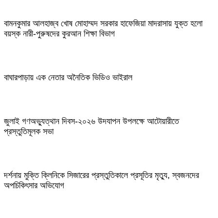
বামনকুমার আলহাজ্ব খোষ মোহাম্মদ সরকার হাফেজিয়া মাদরাসায় যুক্ত হলো
বয়স্ক নারী-পুরুষদের কুরআন শিক্ষা বিভাগ
বাঘারপাড়ায় এক নেতার অনৈতিক ভিডিও ভাইরাল
জুলাই গণঅভ্যুত্থান দিবস-২০২৬ উদযাপন উপলক্ষে আটোয়ারীতে
প্রস্তুতিমূলক সভা
দর্শনায় মুক্তি ক্লিনিকে সিজারের প্রস্তুতিকালে প্রসূতির মৃত্যু, স্বজনদের
অপচিকিৎসার অভিযোগ