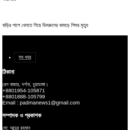
বাড়ির পাশে খেলতে গিয়ে ভিমরুলের কামড়ে শিশুর মৃত্যু
সব খবর
ঠিকানা
রেল বাজার, দর্শনা, চুয়াডাঙ্গা।
+8801954-105871
+8801888-105799
Email : padmanews1@gmail.com
সম্পাদক ও প্রকাশক
মো: আব্দুর রহমান