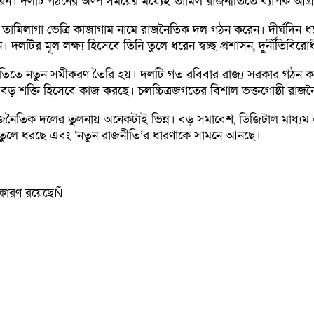
েন। দলটি গঠনের অল্প সময়ের মধ্যেই তামিল রাজনীতিতে ব্যাপক আগ্
মিলাগা ভেত্রি কাজাগাম নামে রাজনৈতিক দল গঠন করেন। দীর্ঘদিন ধরে ত
লটির মূল লক্ষ্য হিসেবে তিনি তুলে ধরেন স্বচ্ছ প্রশাসন, দুর্নীতিবির
ীতিতে নতুন সমীকরণ তৈরি হয়। দলটি গত রবিবার রাজ্য সরকার গঠন কর
ে বড় শক্তি হিসেবে কাজ করছে। চলচ্চিত্রজগতের বিশাল ভক্তগোষ্ঠী রা
িত রাজনৈতিক দলের তুলনায় অনেকটাই ভিন্ন। বড় সমাবেশ, ডিজিটাল মাধ
 তুলে ধরছে এবং ‘নতুন রাজনীতি’র ধারণাকে সামনে আনছে।
 কারণ রয়েছেÑ