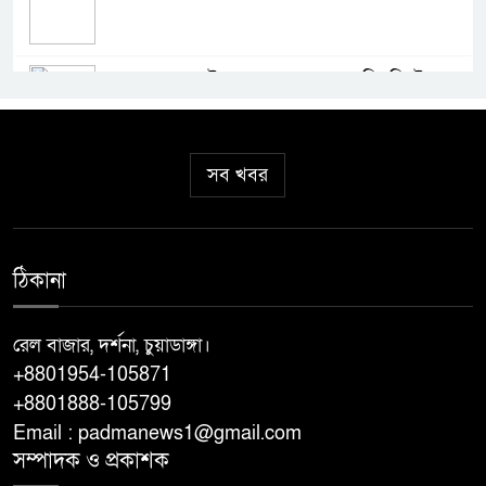
ইরানের সঙ্গে যুদ্ধ ‘খুব শিগগিরই’ শেষ
হবে: ট্রাম্প
সব খবর
সিলেটে দুই বাসের সংঘর্ষে নিহত ৯
ফিফা সভাপতির নেতৃত্ব নিয়ে বাড়ছে
ঠিকানা
বিতর্ক: ইনফান্তিনোর পাশে
আর্জেন্টিনা-মেক্সিকো
রেল বাজার, দর্শনা, চুয়াডাঙ্গা।
+8801954-105871
গণমাধ্যম এখনো স্বাধীন নয়: ডা.
+8801888-105799
শফিকুর রহমান
Email : padmanews1@gmail.com
সম্পাদক ও প্রকাশক
থাইল্যান্ডের স্কুলে শিক্ষার্থীর গুলিবর্ষণ,