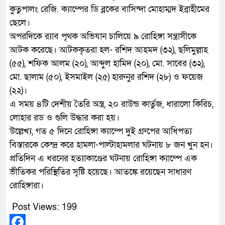
কুতুপালং রেজি. ক্যাম্পের ডি ব্লকের বাসিন্দা মোহাম্মদ ইব্রাহীমের
ছেলে।
অপরদিকে র‌্যাব পৃথক অভিযান চালিয়ে ৯ রোহিঙ্গা সন্ত্রাসীকে
আটক করেছে। আটককৃতরা হল- রশিদ আহমদ (৩২), ছলিমুল্লাহ
(৫৫), শফিক আলম (২০), আব্দুল হামিদ (২০), মো. সাবের (৩২),
মো. ছালাম (৫০), ইসমাইল (২৫) হারুনুর রশিদ (২৮) ও ফয়েজ
(২২)।
এ সময় ৪টি দেশীয় তৈরি অস্ত্র, ২০ রাউন্ড কার্তুজ, ধারালো কিরিচ,
লোহার রড ও গুলি উদ্ধার করা হয়।
উল্লেখ্য, গত ৫ দিনে রোহিঙ্গা ক্যাম্পে দুই গ্রুপের আধিপত্য
বিস্তারকে কেন্দ্র করে হামলা-পাল্টাহামলার ঘটনায় ৮ জন খুন হন।
প্রতিদিন এ ধরনের হত্যাকাণ্ডের ঘটনায় রোহিঙ্গা ক্যাম্পে এক
ভীতিকর পরিস্থিতির সৃষ্টি হয়েছে। আতঙ্কে রয়েছেন সাধারণ
রোহিঙ্গারা।
Post Views:
199