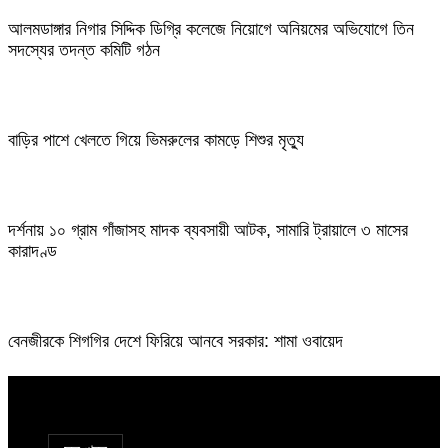
আলমডাঙ্গার নিগার সিদ্দিক ডিগ্রি কলেজে নিয়োগে অনিয়মের অভিযোগে তিন
সদস্যের তদন্ত কমিটি গঠন
বাড়ির পাশে খেলতে গিয়ে ভিমরুলের কামড়ে শিশুর মৃত্যু
দর্শনায় ১০ গ্রাম গাঁজাসহ মাদক ব্যবসায়ী আটক, সামারি ট্রায়ালে ৩ মাসের
কারাদণ্ড
বেনজীরকে শিগগির দেশে ফিরিয়ে আনবে সরকার: শামা ওবায়েদ