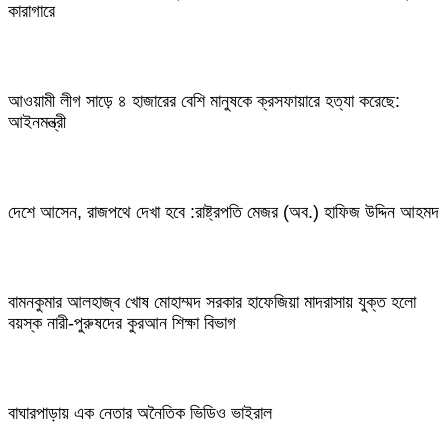
কারাগারে
আওয়ামী লীগ সাড়ে ৪ হাজারের বেশি মানুষকে ক্রসফায়ারে হত্যা করেছে:
আইনমন্ত্রী
দেশে আসেন, রাজপথে দেখা হবে :রাষ্ট্রপতি মেজর (অব.) হাফিজ উদ্দিন আহমদ
বামনকুমার আলহাজ্ব খোষ মোহাম্মদ সরকার হাফেজিয়া মাদরাসায় যুক্ত হলো
বয়স্ক নারী-পুরুষদের কুরআন শিক্ষা বিভাগ
বাঘারপাড়ায় এক নেতার অনৈতিক ভিডিও ভাইরাল