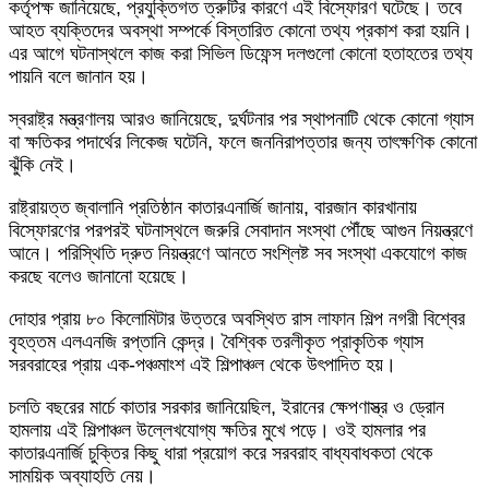
কর্তৃপক্ষ জানিয়েছে, প্রযুক্তিগত ত্রুটির কারণে এই বিস্ফোরণ ঘটেছে। তবে
আহত ব্যক্তিদের অবস্থা সম্পর্কে বিস্তারিত কোনো তথ্য প্রকাশ করা হয়নি।
এর আগে ঘটনাস্থলে কাজ করা সিভিল ডিফেন্স দলগুলো কোনো হতাহতের তথ্য
পায়নি বলে জানান হয়।
স্বরাষ্ট্র মন্ত্রণালয় আরও জানিয়েছে, দুর্ঘটনার পর স্থাপনাটি থেকে কোনো গ্যাস
বা ক্ষতিকর পদার্থের লিকেজ ঘটেনি, ফলে জননিরাপত্তার জন্য তাৎক্ষণিক কোনো
ঝুঁকি নেই।
রাষ্ট্রায়ত্ত জ্বালানি প্রতিষ্ঠান কাতারএনার্জি জানায়, বারজান কারখানায়
বিস্ফোরণের পরপরই ঘটনাস্থলে জরুরি সেবাদান সংস্থা পৌঁছে আগুন নিয়ন্ত্রণে
আনে। পরিস্থিতি দ্রুত নিয়ন্ত্রণে আনতে সংশ্লিষ্ট সব সংস্থা একযোগে কাজ
করছে বলেও জানানো হয়েছে।
দোহার প্রায় ৮০ কিলোমিটার উত্তরে অবস্থিত রাস লাফান শিল্প নগরী বিশ্বের
বৃহত্তম এলএনজি রপ্তানি কেন্দ্র। বৈশ্বিক তরলীকৃত প্রাকৃতিক গ্যাস
সরবরাহের প্রায় এক-পঞ্চমাংশ এই শিল্পাঞ্চল থেকে উৎপাদিত হয়।
চলতি বছরের মার্চে কাতার সরকার জানিয়েছিল, ইরানের ক্ষেপণাস্ত্র ও ড্রোন
হামলায় এই শিল্পাঞ্চল উল্লেখযোগ্য ক্ষতির মুখে পড়ে। ওই হামলার পর
কাতারএনার্জি চুক্তির কিছু ধারা প্রয়োগ করে সরবরাহ বাধ্যবাধকতা থেকে
সাময়িক অব্যাহতি নেয়।