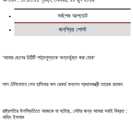
আপডেট : ১০:৪৩:৫৫ পূর্বাহ্ন, সোমবার, ২২ জুন ২০২৬
সর্বশেষ আপডেট
জনপ্রিয় পোস্ট
‘আমার ছেলের চিঠিটি পাঠ্যপুস্তকে অন্তর্ভুক্ত করা হোক’
লাল টেলিফোনে শেখ হাসিনার কল রেকর্ড শুনলেন প্রধানমন্ত্রী তারেক রহমান
রাষ্ট্রপতির উপস্থিতিতে আজকে যা ঘটেছে, সেটার জন্য আমরা সবাই বিব্রত :
নাহিদ ইসলাম