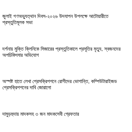
জুলাই গণঅভ্যুত্থান দিবস-২০২৬ উদযাপন উপলক্ষে আটোয়ারীতে
প্রস্তুতিমূলক সভা
দর্শনায় মুক্তি ক্লিনিকে সিজারের প্রস্তুতিকালে প্রসূতির মৃত্যু, স্বজনদের
অপচিকিৎসার অভিযোগ
অস্পষ্ট হাতে লেখা প্রেসক্রিপশনে রোগীদের ভোগান্তি, কম্পিউটারাইজড
প্রেসক্রিপশনের দাবি জোরালো
দামুড়হুদায় মাদকসহ ৩ জন মাদকসেবী গ্রেফতার