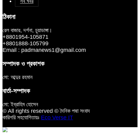
সব খবর
ঠিকানা
রেল বাজার, দর্শনা, চুয়াডাঙ্গা।
+8801954-105871
+8801888-105799
Email : padmanews1@gmail.com
সম্পাদক ও প্রকাশক
মো: আব্দুর রহমান
বার্তা-সম্পাদক
মো: ইব্রাহিম হোসেন
© All rights reserved © দৈনিক পদ্মা সংবাদ
কারিগরি সহযোগিতায়ঃ
Eco Verse IT