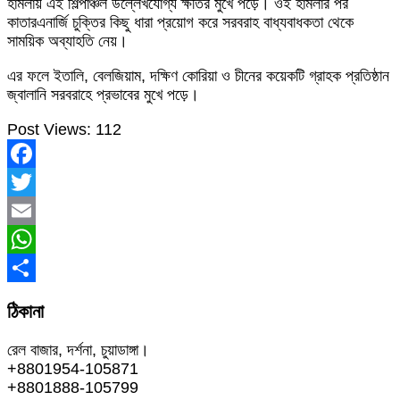
হামলায় এই শিল্পাঞ্চল উল্লেখযোগ্য ক্ষতির মুখে পড়ে। ওই হামলার পর
কাতারএনার্জি চুক্তির কিছু ধারা প্রয়োগ করে সরবরাহ বাধ্যবাধকতা থেকে
সাময়িক অব্যাহতি নেয়।
এর ফলে ইতালি, বেলজিয়াম, দক্ষিণ কোরিয়া ও চীনের কয়েকটি গ্রাহক প্রতিষ্ঠান
জ্বালানি সরবরাহে প্রভাবের মুখে পড়ে।
Post Views:
112
Facebook
Twitter
Email
WhatsApp
Share
ঠিকানা
রেল বাজার, দর্শনা, চুয়াডাঙ্গা।
+8801954-105871
+8801888-105799