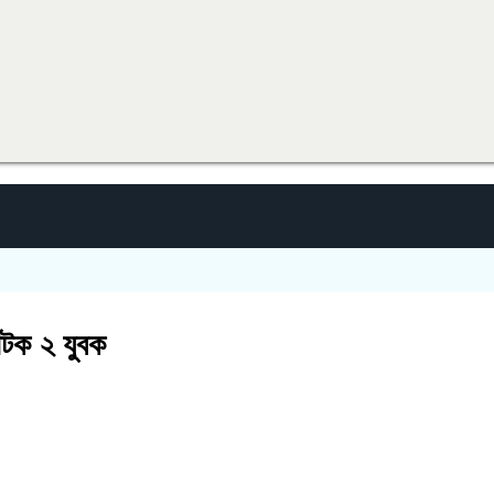
 আটক ২ যুবক