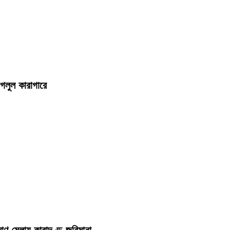
জগলুল কারাগারে
াণ মেলায় কারাদণ্ড-জরিমানা