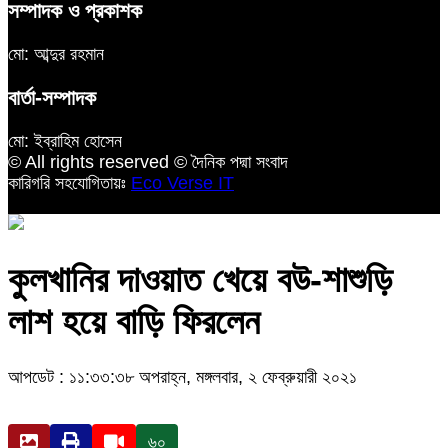
সম্পাদক ও প্রকাশক
মো: আব্দুর রহমান
বার্তা-সম্পাদক
মো: ইব্রাহিম হোসেন
© All rights reserved © দৈনিক পদ্মা সংবাদ
কারিগরি সহযোগিতায়ঃ
Eco Verse IT
কুলখানির দাওয়াত খেয়ে বউ-শাশুড়ি
লাশ হয়ে বাড়ি ফিরলেন
আপডেট : ১১:৩৩:৩৮ অপরাহ্ন, মঙ্গলবার, ২ ফেব্রুয়ারী ২০২১
৬০