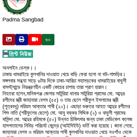
Padma Sangbad
৬০
অনলাইন ডেস্ক।।
ঢাকার ধামরাইয়ে কুলখানির দাওয়াত খেয়ে বাড়ি ফেরা হলো না বউ-শাশুড়ির।
মঙ্গলবার সন্ধ্যা সাড়ে ৬টার দিকে ঢাকা-আরিচা মহাসড়কের ধামরাইয়ের বাথুলী
বাসস্ট্যান্ডে নিয়ন্ত্রণহীন একটি কোচের চাপায় তারা প্রাণ হারান।
নিহতরা হলেন,মানিকগঞ্জ জেলার সাটুরিয়া থানার সাটুরিয়া গ্রামের মো. আব্দুর
রশীদের স্ত্রী জাহানারা বেগম (৫৫) ও তার ছেলে শরীফুল ইসলামের স্ত্রী
(পুত্রবধূ) মরিয়ম আক্তার পাখী (২০)। এছাড়া গুরুতর আহত আব্দুর রশীদের
শিশু নাতি (শরীফুলের ছেলে) মো. আবু বক্কর সিদ্দিক (২) ও বাথুলী গ্রামের
বাসিন্দা মো. আব্দুর রহিমকে (৫০) উন্নত চিকিৎসার জন্য ঢাকা মেডিকেল কলেজ
হাসপাতালের নিবিড় পরিচর্যা কেন্দ্রে (আইসিইউ) ভর্তি করা হয়েছে। জানা গেছে,
জাহানারা বেগম ও মরিয়ম আক্তার পাখী কুলখানির দাওয়াত খেয়ে নওগাঁও থেকে