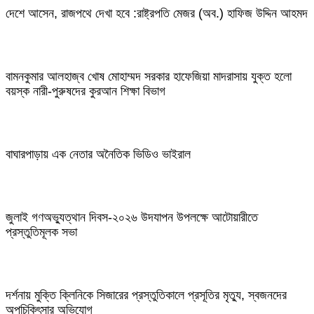
দেশে আসেন, রাজপথে দেখা হবে :রাষ্ট্রপতি মেজর (অব.) হাফিজ উদ্দিন আহমদ
বামনকুমার আলহাজ্ব খোষ মোহাম্মদ সরকার হাফেজিয়া মাদরাসায় যুক্ত হলো
বয়স্ক নারী-পুরুষদের কুরআন শিক্ষা বিভাগ
বাঘারপাড়ায় এক নেতার অনৈতিক ভিডিও ভাইরাল
জুলাই গণঅভ্যুত্থান দিবস-২০২৬ উদযাপন উপলক্ষে আটোয়ারীতে
প্রস্তুতিমূলক সভা
দর্শনায় মুক্তি ক্লিনিকে সিজারের প্রস্তুতিকালে প্রসূতির মৃত্যু, স্বজনদের
অপচিকিৎসার অভিযোগ