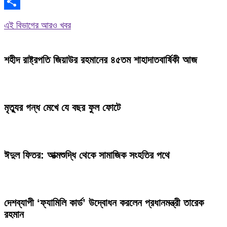
WhatsApp
Share
এই বিভাগের আরও খবর
শহীদ রাষ্ট্রপতি জিয়াউর রহমানের ৪৫তম শাহাদাতবার্ষিকী আজ
মৃত্যুর গন্ধ মেখে যে বছর ফুল ফোটে
ঈদুল ফিতর: আত্মশুদ্ধি থেকে সামাজিক সংহতির পথে
দেশব্যাপী ‘ফ্যামিলি কার্ড’ উদ্বোধন করলেন প্রধানমন্ত্রী তারেক
রহমান