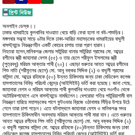
অনলাইন ডেস্ক।।
ঢাকার ধামরাইয়ে কুলখানির দাওয়াত খেয়ে বাড়ি ফেরা হলো না বউ-শাশুড়ির।
মঙ্গলবার সন্ধ্যা সাড়ে ৬টার দিকে ঢাকা-আরিচা মহাসড়কের ধামরাইয়ের বাথুলী
বাসস্ট্যান্ডে নিয়ন্ত্রণহীন একটি কোচের চাপায় তারা প্রাণ হারান।
নিহতরা হলেন,মানিকগঞ্জ জেলার সাটুরিয়া থানার সাটুরিয়া গ্রামের মো. আব্দুর
রশীদের স্ত্রী জাহানারা বেগম (৫৫) ও তার ছেলে শরীফুল ইসলামের স্ত্রী
(পুত্রবধূ) মরিয়ম আক্তার পাখী (২০)। এছাড়া গুরুতর আহত আব্দুর রশীদের
শিশু নাতি (শরীফুলের ছেলে) মো. আবু বক্কর সিদ্দিক (২) ও বাথুলী গ্রামের
বাসিন্দা মো. আব্দুর রহিমকে (৫০) উন্নত চিকিৎসার জন্য ঢাকা মেডিকেল কলেজ
হাসপাতালের নিবিড় পরিচর্যা কেন্দ্রে (আইসিইউ) ভর্তি করা হয়েছে। জানা গেছে,
জাহানারা বেগম ও মরিয়ম আক্তার পাখী কুলখানির দাওয়াত খেয়ে নওগাঁও থেকে
অটোরিকশাযোগে এসে বাসস্ট্যান্ডে নামছিলেন। বেপরোয়া গতির পাটুরিয়াগামী বাস
নিয়ন্ত্রণ হারিয়ে মহাসড়কের পাশে ফুটওভার ব্রিজে ওঠানামার সিঁড়ির উপরে উঠে
গেলে তারা চাপা পড়েন। এতে ঘটনাস্থলে জাহানারা বেগম ও মানিকগঞ্জ সদর
হাসপাতালে চিকিৎসাধীন অবস্থায় মরিয়ম আক্তার পাখী মারা যান। এতে গুরুতর
আহত আব্দুর রশীদের শিশু নাতি (শরীফুলের ছেলে) মো. আবু বক্কর সিদ্দিক (২)
ও বাথুলী গ্রামের বাসিন্দা মো. আব্দুর রহিমকে (৫০)উন্নত চিকিৎসার জন্য ঢাকা
মেডিকেল কলেজ হাসপাতালের নিবিড় পরিচর্যা কেন্দ্রে (আইসিইউ) ভর্তি করা