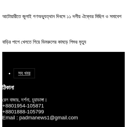
আটোয়ারীতে জুলাই গণঅভ্যুত্থান দিবসে ১১ দলীয় ঐক্যের মিছিল ও সমাবেশ
বাড়ির পাশে খেলতে গিয়ে ভিমরুলের কামড়ে শিশুর মৃত্যু
সব খবর
ঠিকানা
রেল বাজার, দর্শনা, চুয়াডাঙ্গা।
+8801954-105871
+8801888-105799
Email : padmanews1@gmail.com