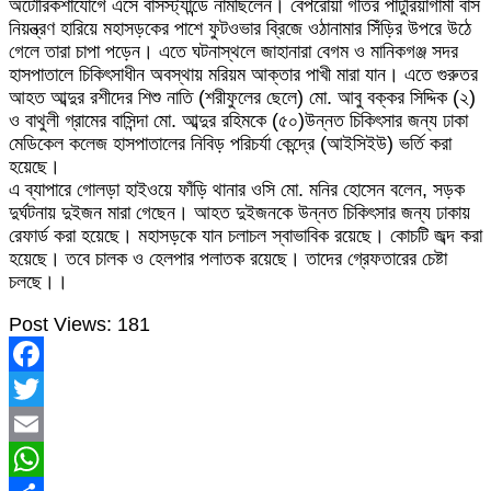
অটোরিকশাযোগে এসে বাসস্ট্যান্ডে নামছিলেন। বেপরোয়া গতির পাটুরিয়াগামী বাস
নিয়ন্ত্রণ হারিয়ে মহাসড়কের পাশে ফুটওভার ব্রিজে ওঠানামার সিঁড়ির উপরে উঠে
গেলে তারা চাপা পড়েন। এতে ঘটনাস্থলে জাহানারা বেগম ও মানিকগঞ্জ সদর
হাসপাতালে চিকিৎসাধীন অবস্থায় মরিয়ম আক্তার পাখী মারা যান। এতে গুরুতর
আহত আব্দুর রশীদের শিশু নাতি (শরীফুলের ছেলে) মো. আবু বক্কর সিদ্দিক (২)
ও বাথুলী গ্রামের বাসিন্দা মো. আব্দুর রহিমকে (৫০)উন্নত চিকিৎসার জন্য ঢাকা
মেডিকেল কলেজ হাসপাতালের নিবিড় পরিচর্যা কেন্দ্রে (আইসিইউ) ভর্তি করা
হয়েছে।
এ ব্যাপারে গোলড়া হাইওয়ে ফাঁড়ি থানার ওসি মো. মনির হোসেন বলেন, সড়ক
দুর্ঘটনায় দুইজন মারা গেছেন। আহত দুইজনকে উন্নত চিকিৎসার জন্য ঢাকায়
রেফার্ড করা হয়েছে। মহাসড়কে যান চলাচল স্বাভাবিক রয়েছে। কোচটি জব্দ করা
হয়েছে। তবে চালক ও হেলপার পলাতক রয়েছে। তাদের গ্রেফতারের চেষ্টা
চলছে।।
Post Views:
181
Facebook
Twitter
Email