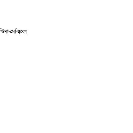
্টিনা-মেক্সিকো