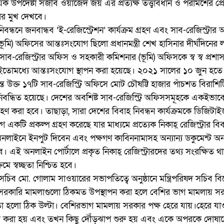
ষয়ক উপদেষ্টা সজীব ওয়াজেদ জয় এর প্রত্যক্ষ তত্ত্বাবধান ও পরামর্শের প্রে
লোর মুখ দেখবে।
বন্ধনে জনবান্ধব ‘ই-রেজিস্ট্রেশন’ কার্যক্রম গ্রহণ এবং সাব-রেজিস্ট্রার
মি) অফিসের আন্তঃসংযোগ ছিলো প্রধানমন্ত্রী শেখ হাসিনার দীর্ঘদিনের 
ায়নে সাব-রেজিস্ট্রার অফিস ও সহকারী কমিশনার (ভূমি) অফিসকে স্ব স্ব প্রশ
 ইতোমধ্যে আন্তঃসংযোগ স্থাপন করা হয়েছে। ২০২১ সালের ১০ জুন হত
যন্ত উক্ত ১৭টি সাব-রেজিস্ট্রি অফিসে মোট চৌষট্টি হাজার পাঁচশত বিরাশি
ে নিবন্ধিত হয়েছে। দেশের অবশিষ্ট সাব-রেজিস্ট্রি অফিসসমূহকে একইভাব
ম গ্রহণ করা হবে। তাছাড়া, সারা দেশের বিবাহ নিবন্ধন কার্যক্রমকে ডিজিট
একটি প্রকল্প গ্রহণ করেছে যার মাধ্যমে প্রত্যেক নিকাহ্ রেজিস্ট্রার বি
অনলাইনে ইনপুট দিবেন এবং পক্ষগণ কাবিননামাসহ অন্যান্য ডকুমেন্ট অ
 এই অনলাইন পোর্টালে প্রকৃত নিকাহ্ রেজিস্ট্রারদের তথ্য সংরক্ষিত থ
রমে স্বচ্ছতা নিশ্চিত হবে।
িব মো. গোলাম সাওয়ারের সভাপতিত্বে অনুষ্ঠানে মন্ত্রিপরিষদ সচিব ব
 সরকারি মামলাগুলো ঠিকমত উপস্থাপন করা হলে বেশির ভাগ মামলায় স
তবতা হলো ঠিক উল্টা। বেশিরভাগ মামলায় সরকার পক্ষ হেরে যায়।হেরে য
ল করা হয় এবং তখন কিছু দৌঁড়ঝাপ শুরু হয় এবং একে অপরকে দোষা