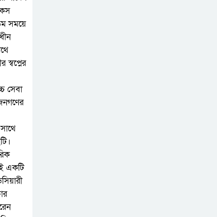
কেস
ততম সময়ে
খালেদা জিয়ার বাসার
াধীন
সামনে বালুর ট্রাক
াথে
রাখার মামলায় সাবেক
 স্বপ্নের
আমলা জগলুল কারাগারে
চ্চ সেবা
আওয়ামী লীগ সাড়ে ৪
ে জনগণের
হাজারের বেশি মানুষকে
ক্রসফায়ারে হত্যা
 সাথে
করেছে: আইনমন্ত্রী
ইটি।
গরিক
দেশে আসেন, রাজপথে
মেই একটি
দেখা হবে :রাষ্ট্রপতি
ডিসিয়ারী
মেজর (অব.) হাফিজ
চার
উদ্দিন আহমদ
করেন