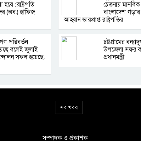
া হবে :রাষ্ট্রপতি
চেতনায় মানবিক
জর (অব.) হাফিজ
বাংলাদেশ গড়ার
আহ্বান ভারপ্রাপ্ত রাষ্ট্রপতির
গণ পরিবর্তন
চট্টগ্রামের বন্যাদ
়েছে বলেই জুলাই
উপজেলা সফর 
্দোলন সফল হয়েছে:
প্রধানমন্ত্রী
সব খবর
সম্পাদক ও প্রকাশক