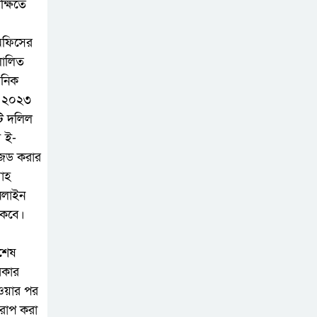
ক্ষিতে
 অফিসের
লালিত
াসনিক
ে ২০২৩
টি দলিল
ে ই-
াইজড করার
বাহ
নলাইন
াকবে।
িশেষ
রকার
াওয়ার পর
রোপ করা