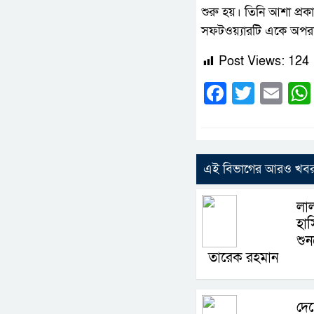
শুরু হয়। তিনি আশা প্রকাশ
সফটওয়্যারটি একে অপর
Post Views:
124
Faceboo
Twitte
Em
এই বিভাগের আরও খব
লা
হাস
শুনল
তারেক রহমান
দে