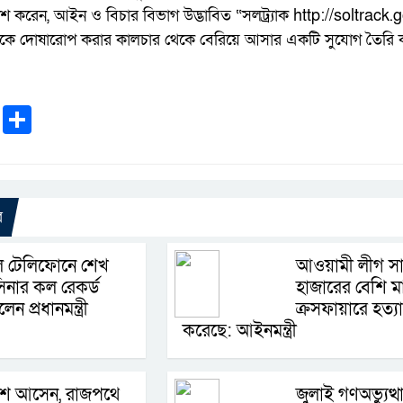
 করেন, আইন ও বিচার বিভাগ উদ্ভাবিত “সলট্র্যাক http://soltrack.gov.bd
কে দোষারোপ করার কালচার থেকে বেরিয়ে আসার একটি সুযোগ তৈরি 
k
r
ail
WhatsApp
Share
র
ল টেলিফোনে শেখ
আওয়ামী লীগ সা
িনার কল রেকর্ড
হাজারের বেশি ম
েন প্রধানমন্ত্রী
ক্রসফায়ারে হত্যা
করেছে: আইনমন্ত্রী
শে আসেন, রাজপথে
জুলাই গণঅভ্যুত্থ