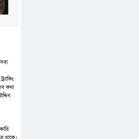
দেখানো হয়েছে, চাপও
দেওয়া হচ্ছে: জামায়াত আমির
গণঅভ্যুত্থান দিবসে
চুয়াডাঙ্গায় বিএনপির
পুষ্পমাল্য অর্পণ ও
আলোচনায় শরীফুজ্জামান শরীফ
সেবা
এককালের আপোষহীন
বিএনপি এখন
র্যাকিং
আপোসকামী হয়ে
এসব কথা
জনরায় উপেক্ষা করছে
দ্দিন
আপনার মতো ১০-২০
জন সভাপতির মেয়াদ
কারি
পূর্ণ করেও কিছুই
করে থাকে।
করতে পারবেন না