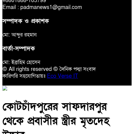
+8801888-105799
Email : padmanews1@gmail.com
সম্পাদক ও প্রকাশক
মো: আব্দুর রহমান
বার্তা-সম্পাদক
মো: ইব্রাহিম হোসেন
© All rights reserved © দৈনিক পদ্মা সংবাদ
কারিগরি সহযোগিতায়ঃ
Eco Verse IT
কোটচাঁদপুরের সাফদারপুর
থেকে প্রবাসীর স্ত্রীর মৃতদেহ