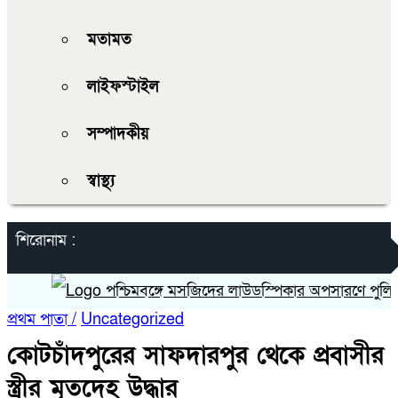
মতামত
লাইফস্টাইল
সম্পাদকীয়
স্বাস্থ্য
শিরোনাম :
পশ্চিমবঙ্গে মসজিদের লাউডস্পিকার অপসারণে পুলিশের চ
প্রথম পাতা /
Uncategorized
কোটচাঁদপুরের সাফদারপুর থেকে প্রবাসীর
স্ত্রীর মৃতদেহ উদ্ধার