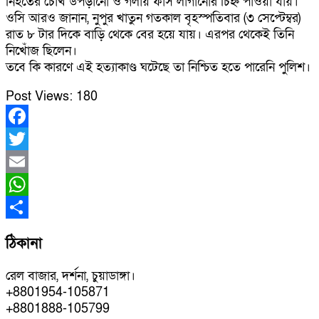
নিহতের চোঁখ উপড়ানো ও গলায় ফাঁস লাগানোর চিহ্ন পাওয়া যায়।
ওসি আরও জানান, নুপুর খাতুন গতকাল বৃহস্পতিবার (৩ সেপ্টেম্বর)
রাত ৮ টার দিকে বাড়ি থেকে বের হয়ে যায়। এরপর থেকেই তিনি
নিখোঁজ ছিলেন।
তবে কি কারণে এই হত্যাকাণ্ড ঘটেছে তা নিশ্চিত হতে পারেনি পুলিশ।
Post Views:
180
Facebook
Twitter
Email
WhatsApp
Share
ঠিকানা
রেল বাজার, দর্শনা, চুয়াডাঙ্গা।
+8801954-105871
+8801888-105799