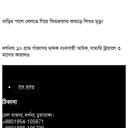
বাড়ির পাশে খেলতে গিয়ে ভিমরুলের কামড়ে শিশুর মৃত্যু
দর্শনায় ১০ গ্রাম গাঁজাসহ মাদক ব্যবসায়ী আটক, সামারি ট্রায়ালে ৩
মাসের কারাদণ্ড
সব খবর
ঠিকানা
রেল বাজার, দর্শনা, চুয়াডাঙ্গা।
+8801954-105871