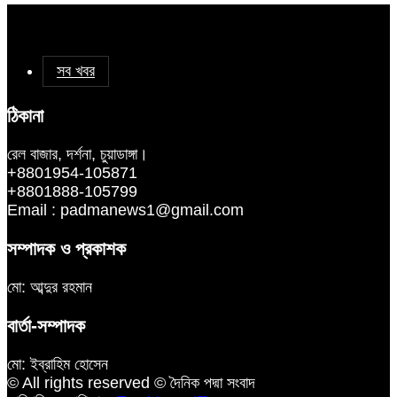
সব খবর
ঠিকানা
রেল বাজার, দর্শনা, চুয়াডাঙ্গা।
+8801954-105871
+8801888-105799
Email : padmanews1@gmail.com
সম্পাদক ও প্রকাশক
মো: আব্দুর রহমান
বার্তা-সম্পাদক
মো: ইব্রাহিম হোসেন
© All rights reserved © দৈনিক পদ্মা সংবাদ