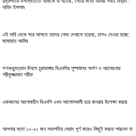
রাষ্ট্রপতির উপস্থিতিতে আজকে যা ঘটেছে, সেটার জন্য আমরা সবাই বিব্রত :
নাহিদ ইসলাম
এই দাবি থেকে সরে আসতে তাদের লোভ দেখানো হয়েছে, চাপও দেওয়া হচ্ছে:
জামায়াত আমির
গণঅভ্যুত্থান দিবসে চুয়াডাঙ্গায় বিএনপির পুষ্পমাল্য অর্পণ ও আলোচনায়
শরীফুজ্জামান শরীফ
এককালের আপোষহীন বিএনপি এখন আপোসকামী হয়ে জনরায় উপেক্ষা করছে
আপনার মতো ১০-২০ জন সভাপতির মেয়াদ পূর্ণ করেও কিছুই করতে পারবেন না