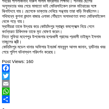
শহরের পাগলাকানাই দারুস সালাম মাদ্রাসার শিক্ষার্থী। শনিবার ছেলের
অসুস্থতার খবর পেয়ে মামাতো ভাই মোটরসাইকেল চালক মতিয়ারের সঙ্গে
ঝিনাইদহে যায়। ছেলেকে ডাক্তার দেখিয়ে সন্ধ্যায় তারা বাড়ি ফিরছিলেন।
পথিমধ্যে কুশনা বান্দাল বাজার এলাকা পৌঁছালে অসাবধাণতা বসত মোটরসাইকেল
থেকে পড়ে যায়।
স্থানীয়রা তাকে উদ্ধার করে কোটচাঁদপুর স্বাস্থ্য কমপ্লেক্সে নিয়ে গেলে
কর্তব্যরত চিকিৎসক তাকে মৃত ঘোষণা করেন।
নিহত সুফিয়া মহেশপুর উপজেলার হুশরখালী গ্রামের প্রবাসী তাইজুল ইসলাম
তাজুলের স্ত্রী।
কোটচাঁদপুর মডেল থানার অফিসার ইনচার্জ মাহবুবুল আলম জানান, দুর্ঘটনার খবর
পেয়ে পুলিশ ঘটনাস্থল পরিদর্শন করেছে।
Post Views:
160
Facebook
Twitter
Email
WhatsApp
Share