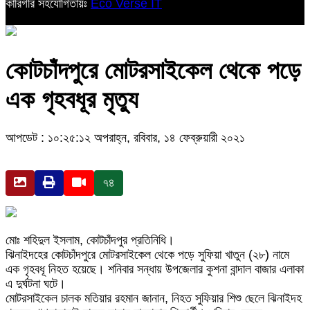
কারিগরি সহযোগিতায়ঃ
Eco Verse IT
কোটচাঁদপুরে মোটরসাইকেল থেকে পড়ে
এক গৃহবধূর মৃত্যু
আপডেট : ১০:২৫:১২ অপরাহ্ন, রবিবার, ১৪ ফেব্রুয়ারী ২০২১
৭৪
মোঃ শহিদুল ইসলাম, কোটচাঁদপুর প্রতিনিধি।
ঝিনাইদহের কোটচাঁদপুরে মোটরসাইকেল থেকে পড়ে সুফিয়া খাতুন (২৮) নামে
এক গৃহবধূ নিহত হয়েছে। শনিবার সন্ধায় উপজেলার কুশনা বান্দাল বাজার এলাকা
এ দুর্ঘটনা ঘটে।
মোটরসাইকেল চালক মতিয়ার রহমান জানান, নিহত সুফিয়ার শিশু ছেলে ঝিনাইদহ