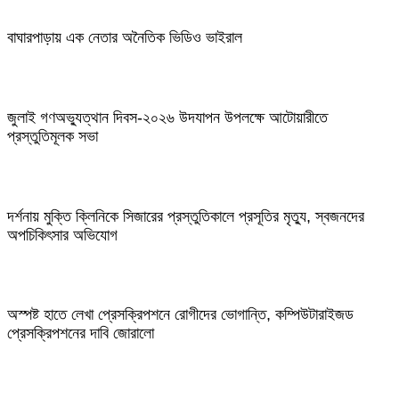
বাঘারপাড়ায় এক নেতার অনৈতিক ভিডিও ভাইরাল
জুলাই গণঅভ্যুত্থান দিবস-২০২৬ উদযাপন উপলক্ষে আটোয়ারীতে
প্রস্তুতিমূলক সভা
দর্শনায় মুক্তি ক্লিনিকে সিজারের প্রস্তুতিকালে প্রসূতির মৃত্যু, স্বজনদের
অপচিকিৎসার অভিযোগ
অস্পষ্ট হাতে লেখা প্রেসক্রিপশনে রোগীদের ভোগান্তি, কম্পিউটারাইজড
প্রেসক্রিপশনের দাবি জোরালো