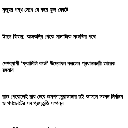
মৃত্যুর গন্ধ মেখে যে বছর ফুল ফোটে
ঈদুল ফিতর: আত্মশুদ্ধি থেকে সামাজিক সংহতির পথে
দেশব্যাপী ‘ফ্যামিলি কার্ড’ উদ্বোধন করলেন প্রধানমন্ত্রী তারেক
রহমান
রাত পেরোলেই রায় দেবে জনগণ:চুয়াডাঙ্গার দুই আসনে সংসদ নির্বাচন
ও গণভোটের সব প্রস্তুতি সম্পন্ন