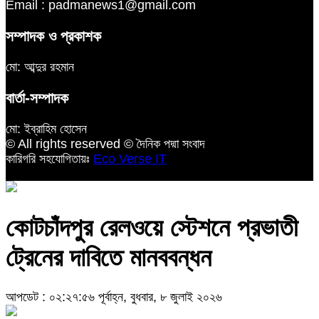
Email : padmanews1@gmail.com
সম্পাদক ও প্রকাশক
মো: আব্দুর রহমান
বার্তা-সম্পাদক
মো: ইব্রাহিম হোসেন
© All rights reserved © দৈনিক পদ্মা সংবাদ
কারিগরি সহযোগিতায়ঃ
Eco Verse IT
কোটচাঁদপুর রেলওয়ে স্টেশনে প্রভাতী
ট্রেনের দাবিতে মানববন্ধন
আপডেট : ০২:২৭:৫৬ পূর্বাহ্ন, বুধবার, ৮ জুলাই ২০২৬