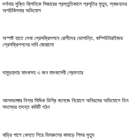
দর্শনায় মুক্তি ক্লিনিকে সিজারের প্রস্তুতিকালে প্রসূতির মৃত্যু, স্বজনদের
অপচিকিৎসার অভিযোগ
অস্পষ্ট হাতে লেখা প্রেসক্রিপশনে রোগীদের ভোগান্তি, কম্পিউটারাইজড
প্রেসক্রিপশনের দাবি জোরালো
দামুড়হুদায় মাদকসহ ৩ জন মাদকসেবী গ্রেফতার
আলমডাঙ্গার নিগার সিদ্দিক ডিগ্রি কলেজে নিয়োগে অনিয়মের অভিযোগে তিন
সদস্যের তদন্ত কমিটি গঠন
বাড়ির পাশে খেলতে গিয়ে ভিমরুলের কামড়ে শিশুর মৃত্যু