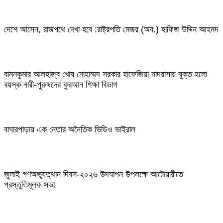
দেশে আসেন, রাজপথে দেখা হবে :রাষ্ট্রপতি মেজর (অব.) হাফিজ উদ্দিন আহমদ
বামনকুমার আলহাজ্ব খোষ মোহাম্মদ সরকার হাফেজিয়া মাদরাসায় যুক্ত হলো
বয়স্ক নারী-পুরুষদের কুরআন শিক্ষা বিভাগ
বাঘারপাড়ায় এক নেতার অনৈতিক ভিডিও ভাইরাল
জুলাই গণঅভ্যুত্থান দিবস-২০২৬ উদযাপন উপলক্ষে আটোয়ারীতে
প্রস্তুতিমূলক সভা