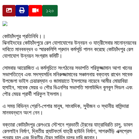
১২০
কোটচাঁদপুর প্রতিনিধি।।
ঝিনাইদহের কোটচাঁদপুরে রেল যোগাযোগের উন্নয়ন ও যাত্রীসেবার মানোন্নয়নের
দাবিতে মানববন্ধন ও স্মারকলিপি প্রদান কর্মসূচি পালন করেছে কোটচাঁদপুর রেল
যোগাযোগ উন্নয়ন সংগ্রাম কমিটি।
সোমবার আয়োজিত এ কর্মসূচিতে সংগঠনের সভাপতি শরিফুজ্জামান আগা খানের
সভাপতিত্বে এবং সদস্যসচিব মনিরুজ্জামানের সঞ্চালনায় বক্তব্য রাখেন সাবেক
উপজেলা ভাইস চেয়ারম্যান ও জামায়াতে ইসলামের নায়েবে আমীর মোয়াবিয়া
হুসাইন, সাবেক মেয়র ও পৌর বিএনপির সভাপতি সালাউদ্দিন বুলবুল সিডল এবং
পৌর মেয়র প্রার্থী শরিফুল ইসলাম।
এ সময় বিভিন্ন শ্রেণি-পেশার মানুষ, সাংবাদিক, সুধীজন ও স্থানীয় বাসিন্দারা
মানববন্ধনে অংশ নেন।
বক্তারা কোটচাঁদপুর রেলওয়ে স্টেশনে প্রভাতী ট্রেনের যাত্রাবিরতি চালু, ডাবল
রেললাইন নির্মাণ, দ্বিতীয় প্ল্যাটফর্মে যাত্রী ছাউনি নির্মাণ, সাগরদাঁড়ি এক্সপ্রেস
পুনরায় চালু এবং দ্বিতীয় ট্রেন সার্ভিস চালুর দাবি জানান।