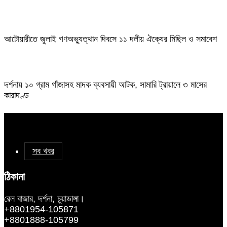
আটোয়ারীতে জুলাই গণঅভ্যুত্থান দিবসে ১১ দলীয় ঐক্যের মিছিল ও সমাবেশ
দর্শনায় ১০ গ্রাম গাঁজাসহ মাদক ব্যবসায়ী আটক, সামারি ট্রায়ালে ৩ মাসের
কারাদণ্ড
সব খবর
ঠিকানা
রেল বাজার, দর্শনা, চুয়াডাঙ্গা।
+8801954-105871
+8801888-105799