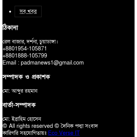
সব খবর
ঠিকানা
রেল বাজার, দর্শনা, চুয়াডাঙ্গা।
+8801954-105871
+8801888-105799
Email : padmanews1@gmail.com
সম্পাদক ও প্রকাশক
মো: আব্দুর রহমান
বার্তা-সম্পাদক
মো: ইব্রাহিম হোসেন
© All rights reserved © দৈনিক পদ্মা সংবাদ
কারিগরি সহযোগিতায়ঃ
Eco Verse IT