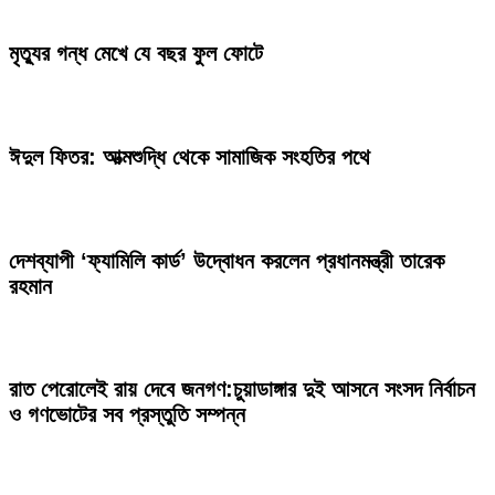
মৃত্যুর গন্ধ মেখে যে বছর ফুল ফোটে
ঈদুল ফিতর: আত্মশুদ্ধি থেকে সামাজিক সংহতির পথে
দেশব্যাপী ‘ফ্যামিলি কার্ড’ উদ্বোধন করলেন প্রধানমন্ত্রী তারেক
রহমান
রাত পেরোলেই রায় দেবে জনগণ:চুয়াডাঙ্গার দুই আসনে সংসদ নির্বাচন
ও গণভোটের সব প্রস্তুতি সম্পন্ন