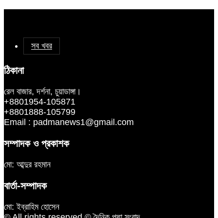
সব খবর
ঠিকানা
রেল বাজার, দর্শনা, চুয়াডাঙ্গা।
+8801954-105871
+8801888-105799
Email : padmanews1@gmail.com
সম্পাদক ও প্রকাশক
মো: আব্দুর রহমান
বার্তা-সম্পাদক
মো: ইব্রাহিম হোসেন
© All rights reserved © দৈনিক পদ্মা সংবাদ