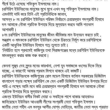
শীর্ষে উঠে এসেছে শফিকুল ইসলামের নাম।
চরগিরিশ ইউনিয়নের মানুষের মুখে মুখে এখন শুধু শফিকুল ইসলামের নাম।
এমনটাই দাবি করে তিনি এই প্রতিনিধিকে জানান,
আসন্ন ৮ নং চরগিরিশ ইউনিয়ন পরিষদ নির্বাচনে চেয়ারম্যান পদপ্রার্থী হিসাবে
দল আমাকে নৌকা প্রতিক উপহার দিয়ে মূল্যায়ন করবে আমি শতভাগ
আশাবাদী।
৮নং চরগিরিশ ইউনিয়নের মানুষের জীবন জীবিকার মান উন্নয়ন করতে চাই ,
সন্ত্রাস ও মাদককে চরগিরিশ ইউনিয়ন থেকে চিরতরে নির্মূল করে চরগিরিশকে
একটি আধুনিক ইউনিয়ন হিসাবে গঢ়ে তুলতে চাই।
‘নির্বাচিত হলে প্রথমেই কাজিপুর তথা সিরাজগঞ্জের মধ্যে চরগিরিশ ইউনিয়নকে
মাদকমুক্ত করার কাজ শুরু করবো।
কেননা সুস্থ্য দেহ সুন্দর মনের কারখানা, নেশা যুব সমাজকে ধংসের দিকে নিয়ে
যাচ্ছে, এ কারণেই আমার প্রথম মিশনে থাকবে এই কাজটি।
চরগিরিশ ইউনিয়নকে কাজিপুরের রোল মডেল হিসাবে বর্তমান সরকারের ডিজিটাল
বাংলাদেশ গড়ার লক্ষ‍্যে চরগিরিশ কে যেন একটি ডিজিটাল ইউনিয়ন উপহার দিতে
পারি এ লক্ষ‍্যে আমি মনে করি চেয়ারম্যান পদপ্রার্থী হিসাবে দল আমাকে নৌকা
প্রতিক উপহার দিয়ে মূল্যায়ন করবে।
এজন্য ইউনিয়ন বাসীর নিকট দোয়া ও সবাইকে পাশে থাকার আহবানও
জানিয়েছেন ইউনিয়ন আওয়ামী লীগের সংগ্রামী নেতা শফিকুল ইসলাম।
জাতীয় নেতা শহীদ এম মনসুর আলীর যোগ্য দোহিত্র, জাতীয় নেতা সদ্য প্রয়াত