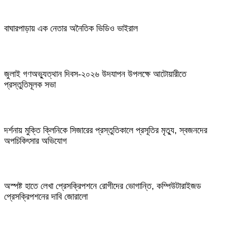
বাঘারপাড়ায় এক নেতার অনৈতিক ভিডিও ভাইরাল
জুলাই গণঅভ্যুত্থান দিবস-২০২৬ উদযাপন উপলক্ষে আটোয়ারীতে
প্রস্তুতিমূলক সভা
দর্শনায় মুক্তি ক্লিনিকে সিজারের প্রস্তুতিকালে প্রসূতির মৃত্যু, স্বজনদের
অপচিকিৎসার অভিযোগ
অস্পষ্ট হাতে লেখা প্রেসক্রিপশনে রোগীদের ভোগান্তি, কম্পিউটারাইজড
প্রেসক্রিপশনের দাবি জোরালো