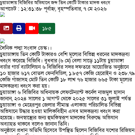
চুয়াডাঙ্গায় বিজিবির অভিযানে জব্দ তিন কোটি টাকার মাদক ধ্বংস
আপডেট : ১২:৩১:৩৮ পূর্বাহ্ন, বৃহস্পতিবার, ৭ মে ২০২৬
১৮৫
দৈনিক পদ্মা সংবাদ ডেস্ক।।
চুয়াডাঙ্গায় তিন কোটি টাকারও বেশি মূল্যের বিভিন্ন ধরনের মাদকদ্রব্য
ধ্বংস করেছে বিজিবি। বুধবার (৬ মে) বেলা সাড়ে ১১টায় চুয়াডাঙ্গা
বর্ডার গার্ড ব্যাটালিয়ন ৬ বিজিবির সদর দফতরে আয়োজিত অনুষ্ঠানে
১০ হাজার ৬১৭ বোতল ফেনসিডিল, ১.৮৫৭ কেজি হেরোইন ও ২৩৮.৭৯
কেজি গাঁজাসহ মোট তিন কোটি ১৮ লাখ ৭৬ হাজার ৬৬৫ টাকা মূল্যের
মাদকদ্রব্য ধ্বংস করা হয়।
চুয়াডাঙ্গা ৬ বিজিবির অধিনায়ক লেফটেন্যান্ট কর্নেল নাজমুল হাসান
জানান, ২০২৪ সালের ১ আগস্ট থেকে ২০২৫ সালের ৩১ জুলাই পর্যন্ত
চুয়াডাঙ্গা ও মেহেরপুর জেলার সীমান্ত এলাকায় পরিচালিত বিভিন্ন
অভিযানে উদ্ধার হওয়া মালিকবিহীন এসব মাদকদ্রব্য ধ্বংস করা
হয়েছে। জনস্বাস্থ্যের জন্য হুমকিস্বরূপ মাদকের বিরুদ্ধে অভিযান
অব্যাহত থাকবে বলেও জানান তিনি।
অনুষ্ঠানে প্রধান অতিথি হিসেবে উপস্থিত ছিলেন বিজিবির যশোর রিজিয়ন