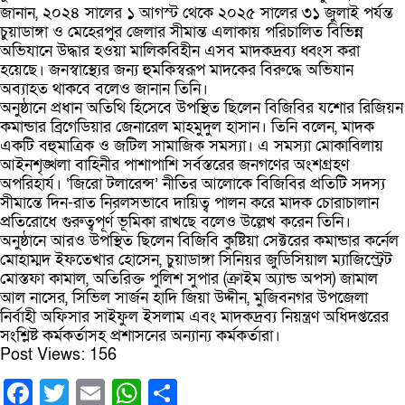
জানান, ২০২৪ সালের ১ আগস্ট থেকে ২০২৫ সালের ৩১ জুলাই পর্যন্ত
চুয়াডাঙ্গা ও মেহেরপুর জেলার সীমান্ত এলাকায় পরিচালিত বিভিন্ন
অভিযানে উদ্ধার হওয়া মালিকবিহীন এসব মাদকদ্রব্য ধ্বংস করা
হয়েছে। জনস্বাস্থ্যের জন্য হুমকিস্বরূপ মাদকের বিরুদ্ধে অভিযান
অব্যাহত থাকবে বলেও জানান তিনি।
অনুষ্ঠানে প্রধান অতিথি হিসেবে উপস্থিত ছিলেন বিজিবির যশোর রিজিয়ন
কমান্ডার ব্রিগেডিয়ার জেনারেল মাহমুদুল হাসান। তিনি বলেন, মাদক
একটি বহুমাত্রিক ও জটিল সামাজিক সমস্যা। এ সমস্যা মোকাবিলায়
আইনশৃঙ্খলা বাহিনীর পাশাপাশি সর্বস্তরের জনগণের অংশগ্রহণ
অপরিহার্য। ‘জিরো টলারেন্স’ নীতির আলোকে বিজিবির প্রতিটি সদস্য
সীমান্তে দিন-রাত নিরলসভাবে দায়িত্ব পালন করে মাদক চোরাচালান
প্রতিরোধে গুরুত্বপূর্ণ ভূমিকা রাখছে বলেও উল্লেখ করেন তিনি।
অনুষ্ঠানে আরও উপস্থিত ছিলেন বিজিবি কুষ্টিয়া সেক্টরের কমান্ডার কর্নেল
মোহাম্মদ ইফতেখার হোসেন, চুয়াডাঙ্গা সিনিয়র জুডিসিয়াল ম্যাজিস্ট্রেট
মোস্তফা কামাল, অতিরিক্ত পুলিশ সুপার (ক্রাইম অ্যান্ড অপস) জামাল
আল নাসের, সিভিল সার্জন হাদি জিয়া উদ্দীন, মুজিবনগর উপজেলা
নির্বাহী অফিসার সাইফুল ইসলাম এবং মাদকদ্রব্য নিয়ন্ত্রণ অধিদপ্তরের
সংশ্লিষ্ট কর্মকর্তাসহ প্রশাসনের অন্যান্য কর্মকর্তারা।
Post Views:
156
Facebook
Twitter
Email
WhatsApp
Share