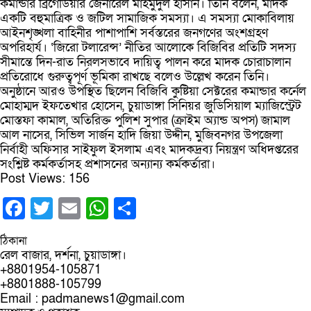
কমান্ডার ব্রিগেডিয়ার জেনারেল মাহমুদুল হাসান। তিনি বলেন, মাদক
একটি বহুমাত্রিক ও জটিল সামাজিক সমস্যা। এ সমস্যা মোকাবিলায়
আইনশৃঙ্খলা বাহিনীর পাশাপাশি সর্বস্তরের জনগণের অংশগ্রহণ
অপরিহার্য। ‘জিরো টলারেন্স’ নীতির আলোকে বিজিবির প্রতিটি সদস্য
সীমান্তে দিন-রাত নিরলসভাবে দায়িত্ব পালন করে মাদক চোরাচালান
প্রতিরোধে গুরুত্বপূর্ণ ভূমিকা রাখছে বলেও উল্লেখ করেন তিনি।
অনুষ্ঠানে আরও উপস্থিত ছিলেন বিজিবি কুষ্টিয়া সেক্টরের কমান্ডার কর্নেল
মোহাম্মদ ইফতেখার হোসেন, চুয়াডাঙ্গা সিনিয়র জুডিসিয়াল ম্যাজিস্ট্রেট
মোস্তফা কামাল, অতিরিক্ত পুলিশ সুপার (ক্রাইম অ্যান্ড অপস) জামাল
আল নাসের, সিভিল সার্জন হাদি জিয়া উদ্দীন, মুজিবনগর উপজেলা
নির্বাহী অফিসার সাইফুল ইসলাম এবং মাদকদ্রব্য নিয়ন্ত্রণ অধিদপ্তরের
সংশ্লিষ্ট কর্মকর্তাসহ প্রশাসনের অন্যান্য কর্মকর্তারা।
Post Views:
156
Facebook
Twitter
Email
WhatsApp
Share
ঠিকানা
রেল বাজার, দর্শনা, চুয়াডাঙ্গা।
+8801954-105871
+8801888-105799
Email : padmanews1@gmail.com