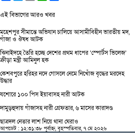
এই বিভাগের আরও খবর
মহেশপুর সীমান্তে অভিযান চালিয়ে আসামীবিহীন ভারতীয় মদ,
গাঁজা ও ঔষধ আটক
ঝিনাইদহে তৈরি হচ্ছে দেশের প্রথম ধাপের ‘স্পোর্টস ভিলেজ’
ক্রীড়া মন্ত্রী আমিনুল হক
কেশবপুরে হরিহর নদে গোসলে নেমে নিখোঁজ বৃদ্ধের মরদেহ
উদ্ধার
যশোরে ১০০ পিস ইয়াবাসহ নারী আটক
দামুড়হুদায় গাঁজাসহ নারী গ্রেফতার, ৬ মাসের কারাদণ্ড
ছাত্রদল নেতার লাশ নিয়ে থানা ঘেরাও
আপডেট : ১২:৩১:৩৮ পূর্বাহ্ন, বৃহস্পতিবার, ৭ মে ২০২৬