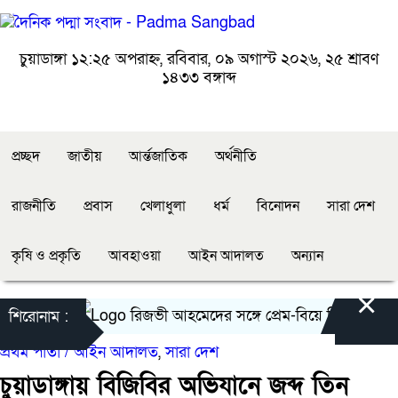
চুয়াডাঙ্গা
১২:২৫ অপরাহ্ন, রবিবার, ০৯ অগাস্ট ২০২৬, ২৫ শ্রাবণ
১৪৩৩ বঙ্গাব্দ
প্রচ্ছদ
জাতীয়
আর্ন্তজাতিক
অর্থনীতি
রাজনীতি
প্রবাস
খেলাধুলা
ধর্ম
বিনোদন
সারা দেশ
কৃষি ও প্রকৃতি
আবহাওয়া
আইন আদালত
অন্যান
×
রিজভী আহমেদের সঙ্গে প্রেম-বিয়ে নিয়ে যা জানালে
শিরোনাম :
প্রথম পাতা /
আইন আদালত
,
সারা দেশ
চুয়াডাঙ্গায় বিজিবির অভিযানে জব্দ তিন