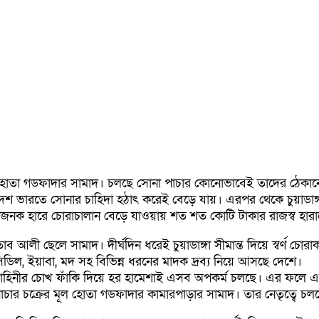
 হোতা গডফাদার সামাদ। চলছে সোনা পাচার কোনোভাবেই তাদের ঠেকানো য
 ভারতে সোনার চাহিদা হঠাৎ করেই বেড়ে যায়। এরপর থেকে চুয়াডাঙ্গা স
্বেগজনক হারে চোরাচালান বেড়ে যাওয়ায় শত শত কোটি টাকার রাজস্ব হারা
িতাব আলী ছেলে সামাদ। দীর্ঘদিন ধরেই চুয়াডাঙ্গা সীমান্ত দিয়ে স্বর্ণ চ
নসিডিল, ইয়াবা, মদ সহ বিভিন্ন ধরনের মাদক দ্রব্য নিয়ে আসছে দেশে।
ারী বাহিনীর চোখ ফাঁকি দিয়ে হর হামেশাই এসব অপকর্ম চলছে। এর ফল
ক পাচার চক্রের মূল হোতা গডফাদার কামারপাড়ার সামাদ। তার নেতৃত্বে 