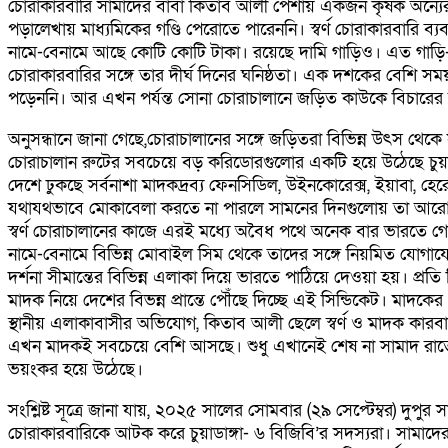
চোরাকারবারি সামাদের বাবা কিতাব আলী পেশায় একজন কৃষক অন্যের
পড়ালেখায় মাধ্যমিকের গণ্ডি পেরোতে পারেননি। স্বর্ণ চোরাকারবারি ব্য
নামে-বেনামে আছে কোটি কোটি টাকা। রয়েছে দামি গাড়িও। এত গাড়ি-বাড়ি
চোরাকারবারির সঙ্গে তার দীর্ঘ দিনের ঘনিষ্ঠতা। এক দশকের বেশি স
পড়েননি। আর এখন পর্যন্ত সোনা চোরাচালানে জড়িত কাউকে বিচারের ম
অনুসন্ধানে জানা গেছে,চোরাচালানের সঙ্গে জড়িতরা বিভিন্ন উৎস থেকে স
চোরাচালান রুটের সবচেয়ে বড় করিডোরগুলোর একটি হয়ে উঠেছে চুয়াডাঙ
দেশে ঢুকছে সর্বনাশা মাদকদ্রব্য ফেনসিডিল, উইনকোরেক্স, ইয়াবা, 
যথাযথভাবে মোকাবেলা করতে না পারলে সামনের দিনগুলোয় তা আরো ম
স্বর্ণ চোরাচালানের কাজে এরই মধ্যে অবৈধ পথে অনেক বার ভারতে গেছে
নামে-বেনামে বিভিন্ন মোবাইল সিম থেকে তাদের সঙ্গে নিয়মিত যোগাযোগ র
দর্শনা সীমান্তের বিভিন্ন এলাকা দিয়ে ভারতে পাঠিয়ে দেওয়া হয়। প্
মাদক নিয়ে দেশের বিভন্ন প্রান্তে পৌঁছে দিচ্ছে এই সিন্ডিকেট। ম
স্থানীয় এলাকাবাসীর অভিযোগ, কিতাব আলী ছেলে স্বর্ণ ও মাদক কারবা
এখন মাদকই সবচেয়ে বেশি আসছে। শুধু এখানেই শেষ না সামাদ রাতে মদ খ
ভয়ংকর হয়ে উঠেছে।
সংশ্লিষ্ট সূত্রে জানা যায়, ২০২৫ সালের সোমবার (২৯ সেপ্টেম্বর) দুপ
চোরাকারবারিকে আটক করে চুয়াডাঙ্গা- ৬ বিজিবি’র সদস্যরা। সামাদে