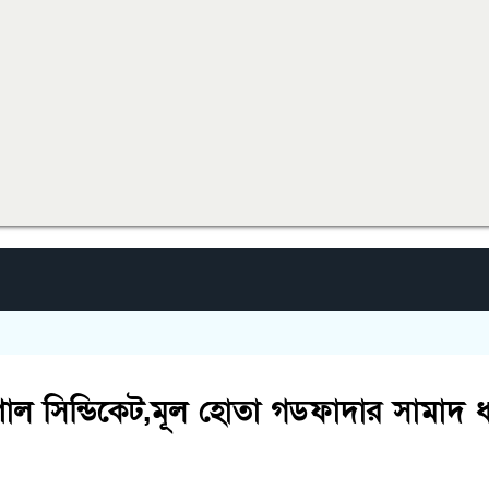
ের বিশাল সিন্ডিকেট,মূল হোতা গডফাদার সামাদ 