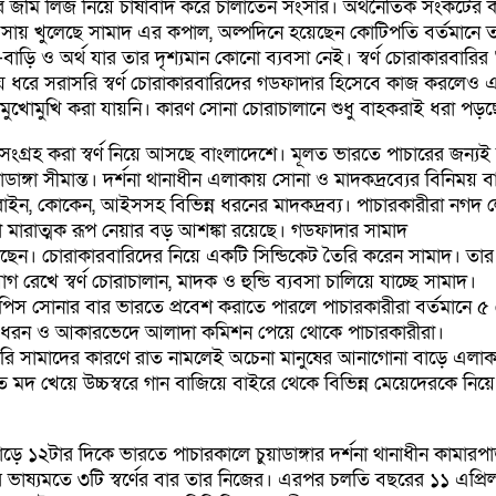
 জমি লিজ নিয়ে চাষাবাদ করে চালাতেন সংসার। অর্থনৈতিক সংকটের কা
বসায় খুলেছে সামাদ এর কপাল, অল্পদিনে হয়েছেন কোটিপতি বর্তমানে তার দ
 ও অর্থ যার তার দৃশ্যমান কোনো ব্যবসা নেই। স্বর্ণ চোরাকারবারির ‘গ
ময় ধরে সরাসরি স্বর্ণ চোরাকারবারিদের গডফাদার হিসেবে কাজ করলেও 
ুখোমুখি করা যায়নি। কারণ সোনা চোরাচালানে শুধু বাহকরাই ধরা পড়ছে
ংগ্রহ করা স্বর্ণ নিয়ে আসছে বাংলাদেশে। মূলত ভারতে পাচারের জন্যই বা
্গা সীমান্ত। দর্শনা থানাধীন এলাকায় সোনা ও মাদকদ্রব্যের বিনিময় 
হেরোইন, কোকেন, আইসসহ বিভিন্ন ধরনের মাদকদ্রব্য। পাচারকারীরা নগদ
ারাত্মক রূপ নেয়ার বড় আশঙ্কা রয়েছে। গডফাদার সামাদ
ন। চোরাকারবারিদের নিয়ে একটি সিন্ডিকেট তৈরি করেন সামাদ। তার সঙ্গে
েখে স্বর্ণ চোরাচালান, মাদক ও হুন্ডি ব্যবসা চালিয়ে যাচ্ছে সামাদ।
রতি পিস সোনার বার ভারতে প্রবেশ করাতে পারলে পাচারকারীরা বর্তমান
াদকের ধরন ও আকারভেদে আলাদা কমিশন পেয়ে থোকে পাচারকারীরা।
রি সামাদের কারণে রাত নামলেই অচেনা মানুষের আনাগোনা বাড়ে এলাকায়।
েয়ে উচ্চস্বরে গান বাজিয়ে বাইরে থেকে বিভিন্ন মেয়েদেরকে নিয়ে এ
ুর সাড়ে ১২টার দিকে ভারতে পাচারকালে চুয়াডাঙ্গার দর্শনা থানাধীন কামার
র ভাষ্যমতে ৩টি স্বর্ণের বার তার নিজের। এরপর চলতি বছরের ১১ এপ্র