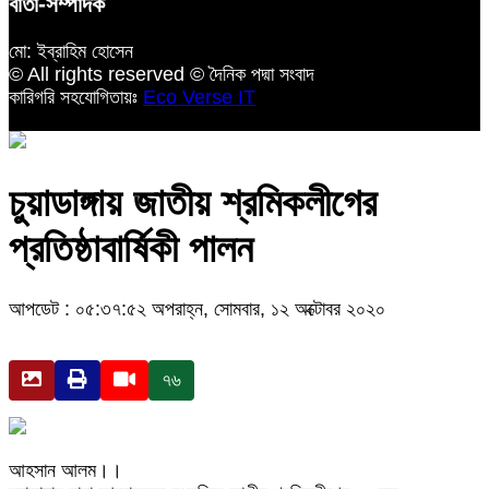
বার্তা-সম্পাদক
মো: ইব্রাহিম হোসেন
© All rights reserved © দৈনিক পদ্মা সংবাদ
কারিগরি সহযোগিতায়ঃ
Eco Verse IT
চুয়াডাঙ্গায় জাতীয় শ্রমিকলীগের
প্রতিষ্ঠাবার্ষিকী পালন
আপডেট : ০৫:৩৭:৫২ অপরাহ্ন, সোমবার, ১২ অক্টোবর ২০২০
৭৬
আহসান আলম।।