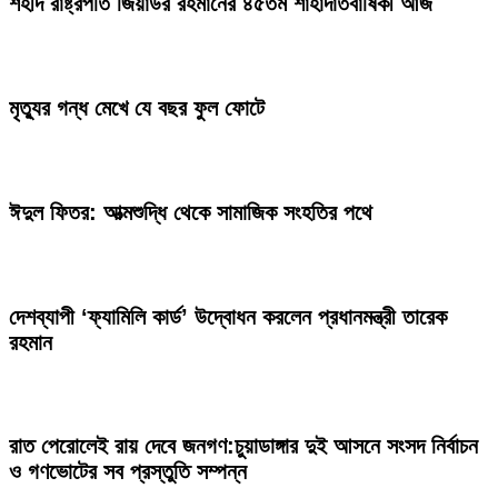
শহীদ রাষ্ট্রপতি জিয়াউর রহমানের ৪৫তম শাহাদাতবার্ষিকী আজ
মৃত্যুর গন্ধ মেখে যে বছর ফুল ফোটে
ঈদুল ফিতর: আত্মশুদ্ধি থেকে সামাজিক সংহতির পথে
দেশব্যাপী ‘ফ্যামিলি কার্ড’ উদ্বোধন করলেন প্রধানমন্ত্রী তারেক
রহমান
রাত পেরোলেই রায় দেবে জনগণ:চুয়াডাঙ্গার দুই আসনে সংসদ নির্বাচন
ও গণভোটের সব প্রস্তুতি সম্পন্ন