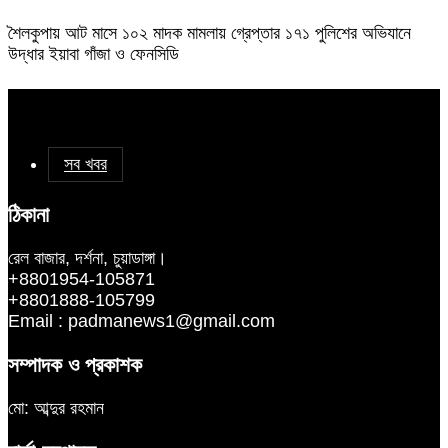
শৈলকুপায় আট মাসে ১০২ মাদক মামলায় গ্রেপ্তার ১৭১ পুলিশের অভিযানে
উদ্ধার ইয়াবা গাঁজা ও ফেনসিডি
সব খবর
ঠিকানা
রেল বাজার, দর্শনা, চুয়াডাঙ্গা।
+8801954-105871
+8801888-105799
Email : padmanews1@gmail.com
সম্পাদক ও প্রকাশক
মো: আব্দুর রহমান