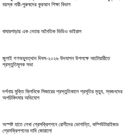
বয়স্ক নারী-পুরুষদের কুরআন শিক্ষা বিভাগ
বাঘারপাড়ায় এক নেতার অনৈতিক ভিডিও ভাইরাল
জুলাই গণঅভ্যুত্থান দিবস-২০২৬ উদযাপন উপলক্ষে আটোয়ারীতে
প্রস্তুতিমূলক সভা
দর্শনায় মুক্তি ক্লিনিকে সিজারের প্রস্তুতিকালে প্রসূতির মৃত্যু, স্বজনদের
অপচিকিৎসার অভিযোগ
অস্পষ্ট হাতে লেখা প্রেসক্রিপশনে রোগীদের ভোগান্তি, কম্পিউটারাইজড
প্রেসক্রিপশনের দাবি জোরালো