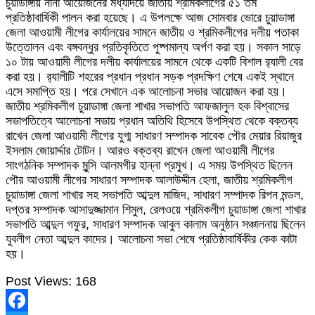
চুয়াডাঙ্গায় নানা আয়োজনের মধ্যদিয়ে জাতীয় শ্রমিকলীগের ৫১ তম
প্রতিষ্ঠাবার্ষিকী পালন করা হয়েছে। এ উপলক্ষে আজ সোমবার ভোরে চুয়াডাঙ্গা
জেলা আওয়ামী লীগের কার্যালয়ের সামনে জাতীয় ও শ্রমিকলীগের দলীয় পতাকা
উত্তোলন এবং বঙ্গবন্ধুর প্রতিকৃতিতে পুষ্পমাল্য অর্পণ করা হয়। সকাল সাড়ে
১০ টায় আওয়ামী লীগের দলীয় কার্যালয়ের সামনে থেকে একটি বিশাল র‍্যালী বের
করা হয়। র‍্যালীটি শহরের প্রধান প্রধান সড়ক প্রদক্ষিণ শেষে একই স্থানে
এসে সমাপ্তি হয়। পরে সেখানে এক আলোচনা সভার আয়োজন করা হয়।
জাতীয় শ্রমিকলীগ চুয়াডাঙ্গা জেলা শাখার সভাপতি আফজালুল হক বিশ্বাসের
সভাপতিত্বে আলোচনা সভায় প্রধান অতিথি হিসেবে উপস্থিত থেকে বক্তব্য
রাখেন জেলা আওয়ামী লীগের যুগ্ম সাধারণ সম্পাদক সাবেক পৌর মেয়ার রিয়াজুর
ইসলাম জোয়ার্দ্দার টোটন। আরও বক্তব্য রাখেন জেলা আওয়ামী লীগের
সাংগঠনিক সম্পাদক মুন্সি আলমগীর হান্না প্রমুখ। এ সময় উপস্থিত ছিলেন
পৌর আওয়ামী লীগের সাধারণ সম্পাদক আলাউদ্দীন হেলা, জাতীয় শ্রমিকলীগ
চুয়াডাঙ্গা জেলা শাখার সহ সভাপতি আব্দুল মাজিদ, সাধারণ সম্পাদক রিপন মন্ডল,
দপ্তর সম্পাদক আসাদুজ্জামান শিমুল, রেলওয়ে শ্রমিকলীগ চুয়াডাঙ্গা জেলা শাখার
সভাপতি আব্দুল গফুর, সাধারণ সম্পাদক আবুল কালাম অনুষ্ঠান সঞ্চালনায় ছিলেন
যুবলীগ নেতা আব্দুল কাদের। আলোচনা সভা শেষে প্রতিষ্ঠাবার্ষিকীর কেক কাটা
হয়।
Post Views:
168