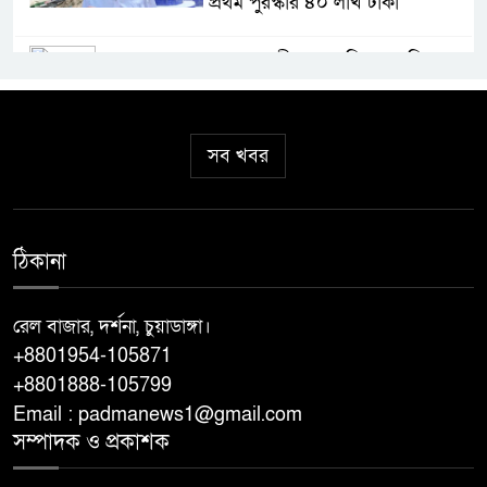
প্রথম পুরস্কার ৪০ লাখ টাকা
মহেশপুর সীমান্তে অভিযান চালিয়ে
আসামীবিহীন ভারতীয় মদ, গাঁজা ও
ঔষধ আটক
সব খবর
ঝিনাইদহে তৈরি হচ্ছে দেশের প্রথম
ধাপের ‘স্পোর্টস ভিলেজ’ ক্রীড়া মন্ত্রী
আমিনুল হক
ঠিকানা
কেশবপুরে হরিহর নদে গোসলে নেমে
নিখোঁজ বৃদ্ধের মরদেহ উদ্ধার
রেল বাজার, দর্শনা, চুয়াডাঙ্গা।
+8801954-105871
+8801888-105799
যশোরে ১০০ পিস ইয়াবাসহ নারী
আটক
Email : padmanews1@gmail.com
সম্পাদক ও প্রকাশক
দেশ এগোলেই চক্রান্ত করে পেছনে