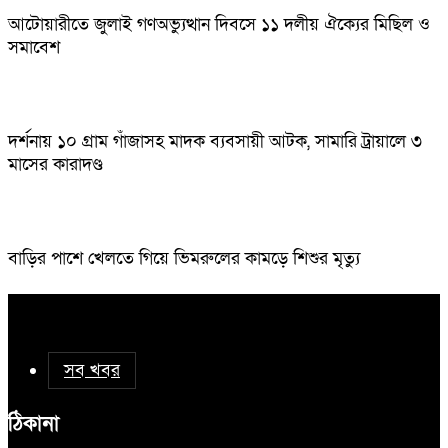
আটোয়ারীতে জুলাই গণঅভ্যুত্থান দিবসে ১১ দলীয় ঐক্যের মিছিল ও
সমাবেশ
দর্শনায় ১০ গ্রাম গাঁজাসহ মাদক ব্যবসায়ী আটক, সামারি ট্রায়ালে ৩
মাসের কারাদণ্ড
বাড়ির পাশে খেলতে গিয়ে ভিমরুলের কামড়ে শিশুর মৃত্যু
সব খবর
ঠিকানা