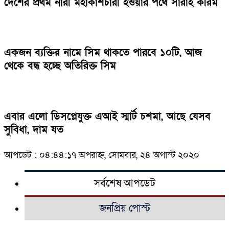
দেশের প্রথম নারী মহাকাশচারী হওয়ার পথে সারাহ করিম
একজন ব্যক্তির নামে সিম থাকতে পারবে ১০টি, আজ
থেকে বন্ধ হচ্ছে অতিরিক্ত সিম
এবার এলো ডিসপ্লেযুক্ত এআই স্মার্ট চশমা, আছে যেসব
সুবিধা, দাম যত
আপডেট : ০৪:৪৪:১৭ অপরাহ্ন, সোমবার, ২৪ অগাস্ট ২০২০
সর্বশেষ আপডেট
জনপ্রিয় পোস্ট