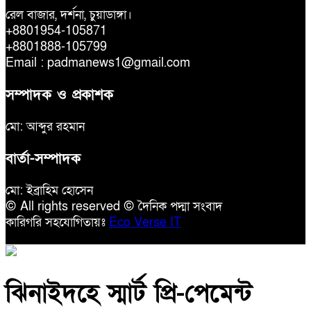
রেল বাজার, দর্শনা, চুয়াডাঙ্গা।
+8801954-105871
+8801888-105799
Email : padmanews1@gmail.com
সম্পাদক ও প্রকাশক
মো: আব্দুর রহমান
বার্তা-সম্পাদক
মো: ইব্রাহিম হোসেন
© All rights reserved © দৈনিক পদ্মা সংবাদ
কারিগরি সহযোগিতায়ঃ
Eco Verse IT
ঝিনাইদহে স্মার্ট প্রি-পেমেন্ট