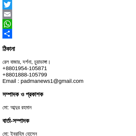
Facebook
Twitter
Email
WhatsApp
Share
ঠিকানা
রেল বাজার, দর্শনা, চুয়াডাঙ্গা।
+8801954-105871
+8801888-105799
Email : padmanews1@gmail.com
সম্পাদক ও প্রকাশক
মো: আব্দুর রহমান
বার্তা-সম্পাদক
মো: ইব্রাহিম হোসেন