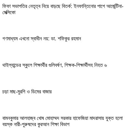
ফিফা সভাপতির নেতৃত্ব নিয়ে বাড়ছে বিতর্ক: ইনফান্তিনোর পাশে আর্জেন্টিনা-
মেক্সিকো
গণমাধ্যম এখনো স্বাধীন নয়: ডা. শফিকুর রহমান
থাইল্যান্ডের স্কুলে শিক্ষার্থীর গুলিবর্ষণ, শিক্ষক-শিক্ষার্থীসহ নিহত ৬
চড়া মাছ-মুরগি ও ডিমের বাজার
বামনকুমার আলহাজ্ব খোষ মোহাম্মদ সরকার হাফেজিয়া মাদরাসায় যুক্ত হলো
বয়স্ক নারী-পুরুষদের কুরআন শিক্ষা বিভাগ