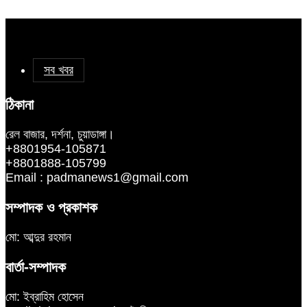
সব খবর
ঠিকানা
রেল বাজার, দর্শনা, চুয়াডাঙ্গা।
+8801954-105871
+8801888-105799
Email : padmanews1@gmail.com
সম্পাদক ও প্রকাশক
মো: আব্দুর রহমান
বার্তা-সম্পাদক
মো: ইব্রাহিম হোসেন