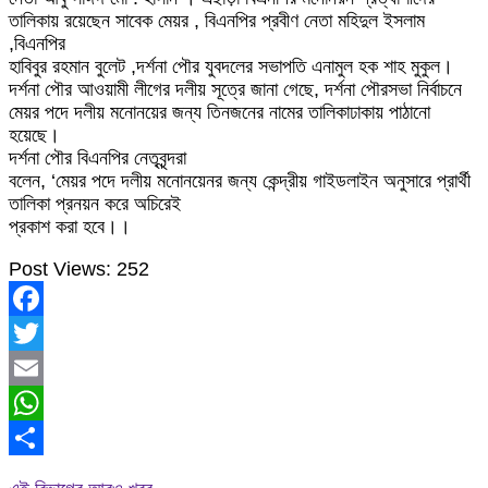
তালিকায় রয়েছেন সাবেক মেয়র , বিএনপির প্রবীণ নেতা মহিদুল ইসলাম
,বিএনপির
হাবিবুর রহমান বুলেট ,দর্শনা পৌর যুবদলের সভাপতি এনামুল হক শাহ মুকুল।
দর্শনা পৌর আওয়ামী লীগের দলীয় সূত্রে জানা গেছে, দর্শনা পৌরসভা নির্বাচনে
মেয়র পদে দলীয় মনোনয়ের জন্য তিনজনের নামের তালিকাঢাকায় পাঠানো
হয়েছে।
দর্শনা পৌর বিএনপির নেতৃবৃন্দরা
বলেন, ‘মেয়র পদে দলীয় মনোনয়েনর জন্য কেন্দ্রীয় গাইডলাইন অনুসারে প্রার্থী
তালিকা প্রনয়ন করে অচিরেই
প্রকাশ করা হবে।।
Post Views:
252
Facebook
Twitter
Email
WhatsApp
Share