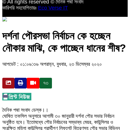
© All rights reserved © দৈনিক পদ্মা সংবাদ
কারিগরি সহযোগিতায়ঃ
Eco Verse IT
দর্শনা পৌরসভা নির্বাচন কে হচ্ছেন
নৌকার মাঝি, কে পাচ্ছেন ধানের শীষ?
আপডেট : ০১:০৬:৩৬ অপরাহ্ন, বুধবার, ২৩ ডিসেম্বর ২০২০
৭৩
দৈনিক পদ্মা সংবাদ ডেস্ক।।
ঘোষিত তফসিল অনুসারে আগামী ৩০ জানুয়ারী দর্শনা পৌর সভার নির্বাচন
অনুষ্ঠিত হবে। ইতোমধ্যে পৌর নির্বাচনের সম্ভাব্য মেয়র, কাউন্সিলর ও
সংরক্ষিত মহিলা কাউন্সিলর প্রার্থীগণ লিফলেট বিতরণসহ পৌর সভার বিভিন্ন