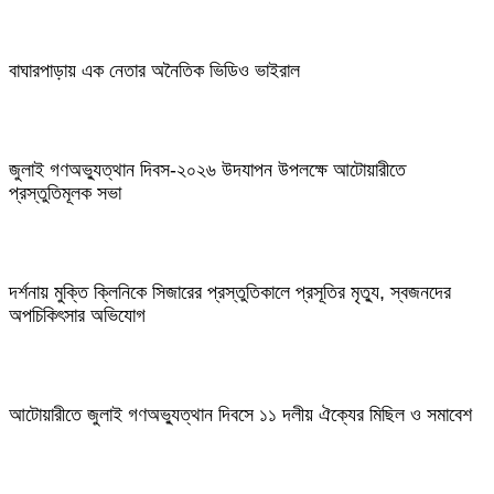
বাঘারপাড়ায় এক নেতার অনৈতিক ভিডিও ভাইরাল
জুলাই গণঅভ্যুত্থান দিবস-২০২৬ উদযাপন উপলক্ষে আটোয়ারীতে
প্রস্তুতিমূলক সভা
দর্শনায় মুক্তি ক্লিনিকে সিজারের প্রস্তুতিকালে প্রসূতির মৃত্যু, স্বজনদের
অপচিকিৎসার অভিযোগ
আটোয়ারীতে জুলাই গণঅভ্যুত্থান দিবসে ১১ দলীয় ঐক্যের মিছিল ও সমাবেশ