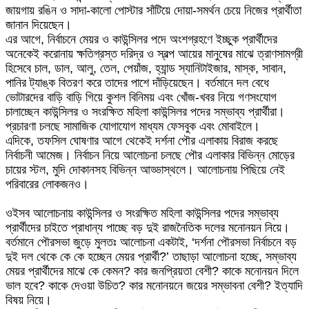
জায়গায় রঙিন ও সাদা-কালো পোস্টার সাঁটিয়ে দোয়া-সমর্থন চেয়ে নিজের প্রার্থীতা
জানান দিয়েছেন।
এর আগে, নির্বাচনে মেয়র ও কাউন্সিলর পদে অংশগ্রহণে ইচ্ছুক প্রার্থীদের
অনেকেই করোনায় ক্ষতিগ্রস্ত দরিদ্র ও স্বল্প আয়ের মানুষের মাঝে ত্রাণসামগ্রী
হিসেবে চাল, ডাল, আলু, তেল, পেয়াঁজ, হ্যান্ড স্যানিটাইজার, মাস্ক, সাবান,
পানির ট্যাঙ্ক বিতরণ করে তাদের পাশে দাঁড়িয়েছেন। বর্তমানে দল বেধে
ভোটারদের বাড়ি বাড়ি গিয়ে কুশল বিনিময় এবং খোঁজ-খবর নিয়ে গণসংযোগ
চালাচ্ছেন কাউন্সিলর ও সংরক্ষিত মহিলা কাউন্সিলর পদের সম্ভাব্য প্রার্থীরা।
প্রচারণা চলছে সামাজিক যোগাযোগ মাধ্যম ফেসবুক এবং মোবাইলে।
এদিকে, তফসিল ঘোষণার আগে থেকেই দর্শনা পৌর এলাকায় বিরাজ করছে
নির্বাচনী আমেজ। নির্বাচন নিয়ে আলোচনা চলছে পৌর এলাকার বিভিন্ন মোড়ের
চায়ের স্টল, মুদি দোকানসহ বিভিন্ন আড্ডাস্থলে। আলোচনায় পিছিয়ে নেই
পরিবারের লোকজনও।
ওইসব আলোচনায় কাউন্সিলর ও সংরক্ষিত মহিলা কাউন্সিলর পদের সম্ভাব্য
প্রার্থীদের চাইতে প্রাধান্য পাচ্ছে বড় দুই রাজনৈতিক দলের মনোনয়ন নিয়ে।
বর্তমানে পৌরসভা জুড়ে মুলতঃ আলোচনা একটাই, ‘দর্শনা পৌরসভা নির্বাচনে বড়
দুই দল থেকে কে কে হচ্ছেন মেয়র প্রার্থী?’ তাছাড়া আলোচনা হচ্ছে, সম্ভাব্য
মেয়র প্রার্থীদের মাঝে কে কেমন? কার জনপ্রিয়তা বেশী? কাকে মনোনয়ন দিলে
ভাল হবে? কাকে দেওয়া উচিত? কার মনোনয়নে জয়ের সম্ভাবনা বেশী? ইত্যাদি
বিষয় নিয়ে।