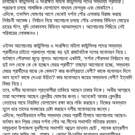
চালাচ্ছেন কাউন্সিলর ও সংরক্ষিত মহিলা কাউন্সিলর পদের সম্ভাব্য প্রার্থীরা।
প্রচারণা চলছে সামাজিক যোগাযোগ মাধ্যম ফেসবুক এবং মোবাইলে।
এদিকে, তফসিল ঘোষণার আগে থেকেই দর্শনা পৌর এলাকায় বিরাজ করছে
নির্বাচনী আমেজ। নির্বাচন নিয়ে আলোচনা চলছে পৌর এলাকার বিভিন্ন মোড়ের
চায়ের স্টল, মুদি দোকানসহ বিভিন্ন আড্ডাস্থলে। আলোচনায় পিছিয়ে নেই
পরিবারের লোকজনও।
ওইসব আলোচনায় কাউন্সিলর ও সংরক্ষিত মহিলা কাউন্সিলর পদের সম্ভাব্য
প্রার্থীদের চাইতে প্রাধান্য পাচ্ছে বড় দুই রাজনৈতিক দলের মনোনয়ন নিয়ে।
বর্তমানে পৌরসভা জুড়ে মুলতঃ আলোচনা একটাই, ‘দর্শনা পৌরসভা নির্বাচনে বড়
দুই দল থেকে কে কে হচ্ছেন মেয়র প্রার্থী?’ তাছাড়া আলোচনা হচ্ছে, সম্ভাব্য
মেয়র প্রার্থীদের মাঝে কে কেমন? কার জনপ্রিয়তা বেশী? কাকে মনোনয়ন দিলে
ভাল হবে? কাকে দেওয়া উচিত? কার মনোনয়নে জয়ের সম্ভাবনা বেশী? ইত্যাদি
বিষয় নিয়ে।
তবে, দলীয় মনোনয়ন প্রত্যাশীরা তাকিয়ে আছেন ঢাকার দিকে। অধীর আগ্রহে
তারা অপেক্ষায় আছেন কেন্দ্রীয় ঘোষণার জন্য। অনেকেই আবার কেন্দ্রীয়
নেতাদের সাথে নিয়মিত যোগাযোগ রক্ষা করে লবিং করছেন। নিজের অবস্থান
তুলে ধরে তাদের মনজয়ের চেষ্টা করছেন দলীয় মনোনয়নের জন্যে।
এদিকে, স্থানীয়ভাবে দলীয় সম্ভাব্য মেয়র প্রার্থী হিসাবে আলোচনায় আছেন-
বর্তমান জন প্রিয় মেয়র দর্শনা পৌর আ.লীগের সভাপতি মতিয়ার রহমান ,
দামুড়হুদা উপজেলা যুবলীগের সভাপতি আব্দুল হান্নান ছােট , সাবেক ছাত্রলীগ
নেতা আবু সাঈদ মাে . হাসান । এছাড়া বিএনপির মনােনয়ন প্রত্যাশীদের