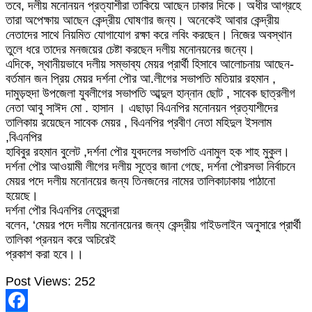
তবে, দলীয় মনোনয়ন প্রত্যাশীরা তাকিয়ে আছেন ঢাকার দিকে। অধীর আগ্রহে
তারা অপেক্ষায় আছেন কেন্দ্রীয় ঘোষণার জন্য। অনেকেই আবার কেন্দ্রীয়
নেতাদের সাথে নিয়মিত যোগাযোগ রক্ষা করে লবিং করছেন। নিজের অবস্থান
তুলে ধরে তাদের মনজয়ের চেষ্টা করছেন দলীয় মনোনয়নের জন্যে।
এদিকে, স্থানীয়ভাবে দলীয় সম্ভাব্য মেয়র প্রার্থী হিসাবে আলোচনায় আছেন-
বর্তমান জন প্রিয় মেয়র দর্শনা পৌর আ.লীগের সভাপতি মতিয়ার রহমান ,
দামুড়হুদা উপজেলা যুবলীগের সভাপতি আব্দুল হান্নান ছােট , সাবেক ছাত্রলীগ
নেতা আবু সাঈদ মাে . হাসান । এছাড়া বিএনপির মনােনয়ন প্রত্যাশীদের
তালিকায় রয়েছেন সাবেক মেয়র , বিএনপির প্রবীণ নেতা মহিদুল ইসলাম
,বিএনপির
হাবিবুর রহমান বুলেট ,দর্শনা পৌর যুবদলের সভাপতি এনামুল হক শাহ মুকুল।
দর্শনা পৌর আওয়ামী লীগের দলীয় সূত্রে জানা গেছে, দর্শনা পৌরসভা নির্বাচনে
মেয়র পদে দলীয় মনোনয়ের জন্য তিনজনের নামের তালিকাঢাকায় পাঠানো
হয়েছে।
দর্শনা পৌর বিএনপির নেতৃবৃন্দরা
বলেন, ‘মেয়র পদে দলীয় মনোনয়েনর জন্য কেন্দ্রীয় গাইডলাইন অনুসারে প্রার্থী
তালিকা প্রনয়ন করে অচিরেই
প্রকাশ করা হবে।।
Post Views:
252