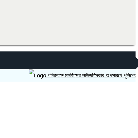
পশ্চিমবঙ্গে মসজিদের লাউডস্পিকার অপসারণে পুলিশের চাপ সৃষ্