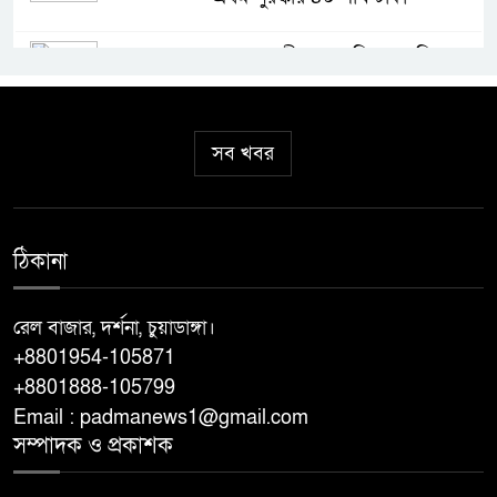
মহেশপুর সীমান্তে অভিযান চালিয়ে
আসামীবিহীন ভারতীয় মদ, গাঁজা ও
ঔষধ আটক
সব খবর
ঝিনাইদহে তৈরি হচ্ছে দেশের প্রথম
ধাপের ‘স্পোর্টস ভিলেজ’ ক্রীড়া মন্ত্রী
আমিনুল হক
ঠিকানা
কেশবপুরে হরিহর নদে গোসলে নেমে
নিখোঁজ বৃদ্ধের মরদেহ উদ্ধার
রেল বাজার, দর্শনা, চুয়াডাঙ্গা।
+8801954-105871
+8801888-105799
যশোরে ১০০ পিস ইয়াবাসহ নারী
আটক
Email : padmanews1@gmail.com
সম্পাদক ও প্রকাশক
দেশ এগোলেই চক্রান্ত করে পেছনে