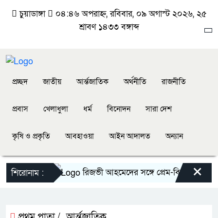
চুয়াডাঙ্গা
০৪:৪৬ অপরাহ্ন, রবিবার, ০৯ অগাস্ট ২০২৬, ২৫
শ্রাবণ ১৪৩৩ বঙ্গাব্দ
প্রচ্ছদ
জাতীয়
আর্ন্তজাতিক
অর্থনীতি
রাজনীতি
প্রবাস
খেলাধুলা
ধর্ম
বিনোদন
সারা দেশ
কৃষি ও প্রকৃতি
আবহাওয়া
আইন আদালত
অন্যান
×
রিজভী আহমেদের সঙ্গে প্রেম-বিয়ে নিয়ে যা জা
শিরোনাম :
প্রথম পাতা /
আর্ন্তজাতিক