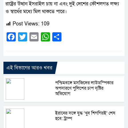
রাষ্ট্রের উত্থান ইসরাইল চায় না এবং দুই দেশের কৌশলগত লক্ষ্য
ও স্বার্থের মধ্যে মিল থাকতে পারে।
Post Views:
109
Facebook
Twitter
Email
WhatsApp
Share
এই বিভাগের আরও খবর
পশ্চিমবঙ্গে মসজিদের লাউডস্পিকার
অপসারণে পুলিশের চাপ সৃষ্টির
অভিযোগ
ইরানের সঙ্গে যুদ্ধ ‘খুব শিগগিরই’ শেষ
হবে: ট্রাম্প