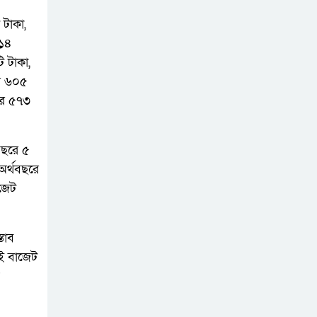
টাকা,
-১৪
 টাকা,
র ৬০৫
ার ৫৭৩
বছরে ৫
অর্থবছরে
জেট
তাব
ই বাজেট