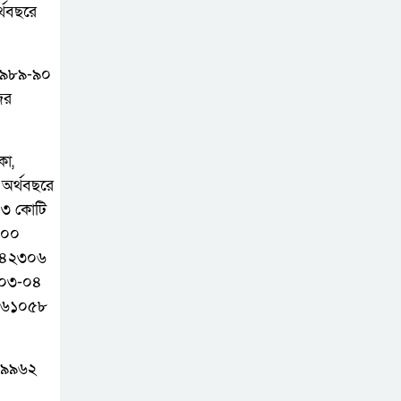
্থবছরে
খালেদা জিয়ার বাসার
সামনে বালুর ট্রাক
 ১৯৮৯-৯০
রাখার মামলায় সাবেক
জর
আমলা জগলুল কারাগারে
কা,
আওয়ামী লীগ সাড়ে ৪
অর্থবছরে
হাজারের বেশি মানুষকে
০৩ কোটি
ক্রসফায়ারে হত্যা
-০০
করেছে: আইনমন্ত্রী
ে ৪২৩০৬
০০৩-০৪
দেশে আসেন, রাজপথে
ে ৬১০৫৮
দেখা হবে :রাষ্ট্রপতি
মেজর (অব.) হাফিজ
 ৯৯৯৬২
উদ্দিন আহমদ