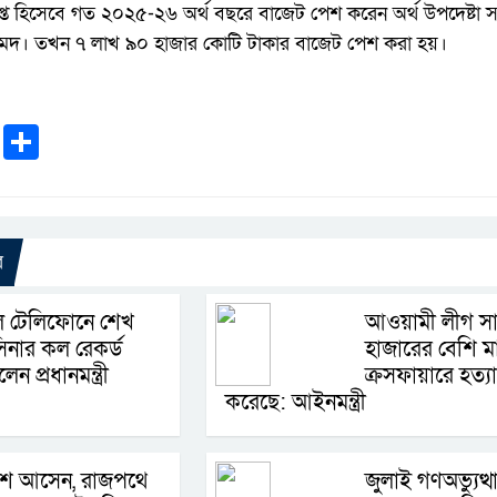
ত্বপ্রাপ্ত হিসেবে গত ২০২৫-২৬ অর্থ বছরে বাজেট পেশ করেন অর্থ উপদেষ্টা 
মেদ। তখন ৭ লাখ ৯০ হাজার কোটি টাকার বাজেট পেশ করা হয়।
k
r
ail
WhatsApp
Share
র
ল টেলিফোনে শেখ
আওয়ামী লীগ সা
িনার কল রেকর্ড
হাজারের বেশি ম
েন প্রধানমন্ত্রী
ক্রসফায়ারে হত্যা
করেছে: আইনমন্ত্রী
শে আসেন, রাজপথে
জুলাই গণঅভ্যুত্থ