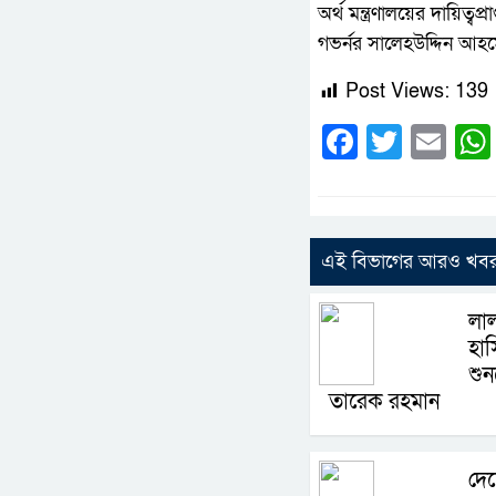
অর্থ মন্ত্রণালয়ের দায়ি
গভর্নর সালেহউদ্দিন আহ
Post Views:
139
Faceboo
Twitte
Em
এই বিভাগের আরও খব
লা
হাস
শুনল
তারেক রহমান
দে