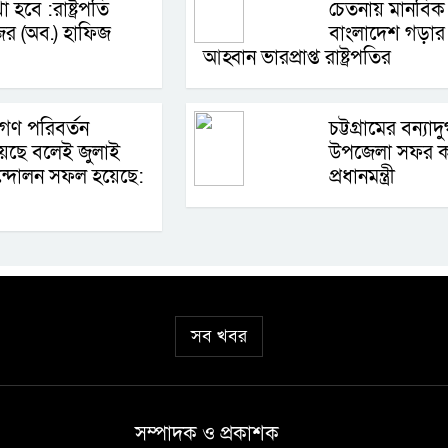
া হবে :রাষ্ট্রপতি
চেতনায় মানবিক
জর (অব.) হাফিজ
বাংলাদেশ গড়ার
আহ্বান ভারপ্রাপ্ত রাষ্ট্রপতির
গণ পরিবর্তন
চট্টগ্রামের বন্যাদ
়েছে বলেই জুলাই
উপজেলা সফর 
্দোলন সফল হয়েছে:
প্রধানমন্ত্রী
সব খবর
সম্পাদক ও প্রকাশক