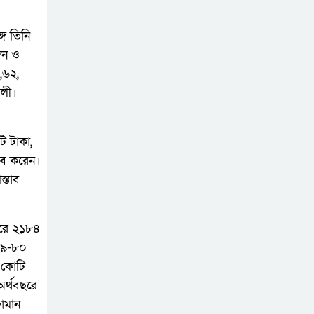
দেখানো হয়েছে, চাপও
দেওয়া হচ্ছে: জামায়াত আমির
গে তিনি
িন ও
গণঅভ্যুত্থান দিবসে
,৬২,
চুয়াডাঙ্গায় বিএনপির
আলী।
পুষ্পমাল্য অর্পণ ও
আলোচনায় শরীফুজ্জামান শরীফ
টি টাকা,
এককালের আপোষহীন
াব করেন।
বিএনপি এখন
্তাব
আপোসকামী হয়ে
জনরায় উপেক্ষা করছে
ছরে ২১৮৪
৯৭৯-৮০
আপনার মতো ১০-২০
 কোটি
জন সভাপতির মেয়াদ
অর্থবছরে
পূর্ণ করেও কিছুই
ামান
করতে পারবেন না