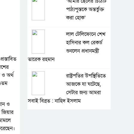
‘আমার ছেলের চিঠিটি
পাঠ্যপুস্তকে অন্তর্ভুক্ত
করা হোক’
লাল টেলিফোনে শেখ
হাসিনার কল রেকর্ড
শুনলেন প্রধানমন্ত্রী
রস্তাবিত
তারেক রহমান
েশের
 ও অর্থ
রাষ্ট্রপতির উপস্থিতিতে
১৬তম
আজকে যা ঘটেছে,
সেটার জন্য আমরা
সবাই বিব্রত : নাহিদ ইসলাম
মান ও
 জিয়ার
এই দাবি থেকে সরে
 আমলে
আসতে তাদের লোভ
করেছেন।