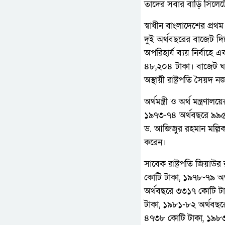
তাদের সবার বাড়ি সিল
স্বাধীন বাংলাদেশের প্রথ
দুই অর্থবছরের বাজেট দ
অপরিহার্য ব্যয় নির্বাহ
৪৮,২০৪ টাকা। বাজেট ঘাট
অস্থায়ী রাষ্ট্রপতি সৈয
অর্থমন্ত্রী ও অর্থ মন্ত্র
১৯৭৩-৭৪ অর্থবছরে ৯৯৫ 
ড. আজিজুর রহমান মল্লি
করেন।
সাবেক রাষ্ট্রপতি জিয়
কোটি টাকা, ১৯৭৮-৭৯ অর
অর্থবছরে ৩৩১৭ কোটি টা
টাকা, ১৯৮১-৮২ অর্থবছর
৪৭৩৮ কোটি টাকা, ১৯৮৩-