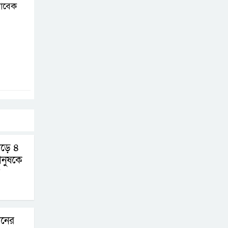
সাবেক
ড়ে ৪
ানুষকে
ানের