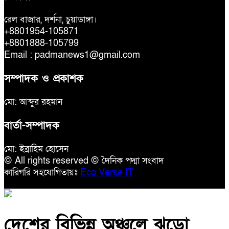
রেল বাজার, দর্শনা, চুয়াডাঙ্গা।
+8801954-105871
+8801888-105799
Email : padmanews1@gmail.com
সম্পাদক ও প্রকাশক
মো: আব্দুর রহমান
বার্তা-সম্পাদক
মো: ইব্রাহিম হোসেন
© All rights reserved © দৈনিক পদ্মা সংবাদ
কারিগরি সহযোগিতায়ঃ
Eco Verse IT
দেশের বিভিন্ন অঞ্চলে ঝড়ো