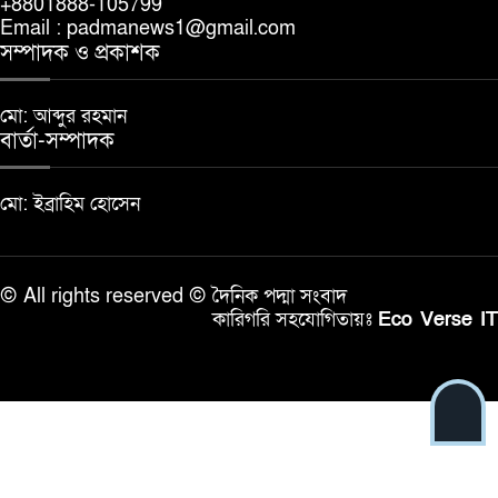
+8801888-105799
নিয়োগে অনিয়মের অভিযোগে তিন
Email : padmanews1@gmail.com
সদস্যের তদন্ত কমিটি গঠন
সম্পাদক ও প্রকাশক
দর্শনায় ১০ গ্রাম গাঁজাসহ মাদক ব্যবসায়ী
আটক, সামারি ট্রায়ালে ৩ মাসের কারাদণ্ড
মো: আব্দুর রহমান
বার্তা-সম্পাদক
বাড়ির পাশে খেলতে গিয়ে ভিমরুলের
মো: ইব্রাহিম হোসেন
কামড়ে শিশুর মৃত্যু
© All rights reserved © দৈনিক পদ্মা সংবাদ
কারিগরি সহযোগিতায়ঃ
Eco Verse IT