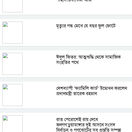
মৃত্যুর গন্ধ মেখে যে বছর ফুল ফোটে
ঈদুল ফিতর: আত্মশুদ্ধি থেকে সামাজিক
সংহতির পথে
দেশব্যাপী ‘ফ্যামিলি কার্ড’ উদ্বোধন করলেন
প্রধানমন্ত্রী তারেক রহমান
রাত পেরোলেই রায় দেবে
জনগণ:চুয়াডাঙ্গার দুই আসনে সংসদ
নির্বাচন ও গণভোটের সব প্রস্তুতি সম্পন্ন