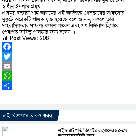
দপ্তর সম্পাদক তানজির রহমান, মতিয়ার রহমান, নাজমুল হোসেন,
স্বাধীন ইসলাম প্রমুখ।
এসময় বক্তারা শাহ আলমের এই অর্জনকে প্রেসক্লাবের সাফল্যের
মুকুটে অরেকটি পালক যুক্ত হয়েছে বলে জানান, সকলে তার
সাংবাদিকতার সাফল্য কামনা করেন এবং সৎ নিষ্ঠাবান হিসাবে
পেষাগত দায়িত্ব পালনের জন্য বলেন।।
Post Views:
208
Facebook
Twitter
Email
WhatsApp
Share
এই বিভাগের আরও খবর
শহীদ রাষ্ট্রপতি জিয়াউর রহমানের ৪৫তম
শাহাদাতবার্ষিকী আজ