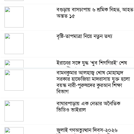
বগুড়ায় বাসচাপায় ৬ শ্রমিক নিহত, আহত
অন্তত ১৫
বৃষ্টি-তাপমাত্রা নিয়ে নতুন তথ্য
ইরানের সঙ্গে যুদ্ধ ‘খুব শিগগিরই’ শেষ
হবে: ট্রাম্প
বামনকুমার আলহাজ্ব খোষ মোহাম্মদ
সরকার হাফেজিয়া মাদরাসায় যুক্ত হলো
বয়স্ক নারী-পুরুষদের কুরআন শিক্ষা
সিলেটে দুই বাসের সংঘর্ষে নিহত ৯
বিভাগ
বাঘারপাড়ায় এক নেতার অনৈতিক
ভিডিও ভাইরাল
ফিফা সভাপতির নেতৃত্ব নিয়ে বাড়ছে
বিতর্ক: ইনফান্তিনোর পাশে আর্জেন্টিনা-
মেক্সিকো
জুলাই গণঅভ্যুত্থান দিবস-২০২৬