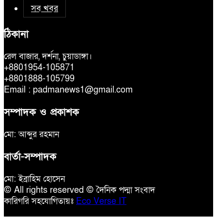
সব খবর
ঠিকানা
রেল বাজার, দর্শনা, চুয়াডাঙ্গা।
+8801954-105871
+8801888-105799
Email : padmanews1@gmail.com
সম্পাদক ও প্রকাশক
মো: আব্দুর রহমান
বার্তা-সম্পাদক
মো: ইব্রাহিম হোসেন
© All rights reserved © দৈনিক পদ্মা সংবাদ
কারিগরি সহযোগিতায়ঃ
Eco Verse IT