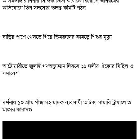
আলমডাঙ্গার নিগার সিদ্দিক ডিগ্রি কলেজে নিয়োগে অনিয়মের
অভিযোগে তিন সদস্যের তদন্ত কমিটি গঠন
বাড়ির পাশে খেলতে গিয়ে ভিমরুলের কামড়ে শিশুর মৃত্যু
আটোয়ারীতে জুলাই গণঅভ্যুত্থান দিবসে ১১ দলীয় ঐক্যের মিছিল ও
সমাবেশ
দর্শনায় ১০ গ্রাম গাঁজাসহ মাদক ব্যবসায়ী আটক, সামারি ট্রায়ালে ৩
মাসের কারাদণ্ড