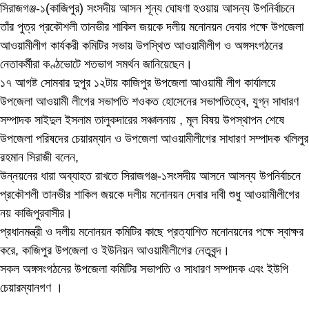
সিরাজগঞ্জ-১(কাজিপুর) সংসদীয় আসন শূন্য ঘোষণা হওয়ায় আসন্য উপনির্বাচনে
তাঁর পুত্র প্রকৌশলী তানভীর শাকিল জয়কে দলীয় মনোনয়ন দেবার পক্ষে উপজেলা
আওয়ামীলীগ কার্যকরী কমিটির সভায় উপস্থিত আওয়ামীলীগ ও অঙ্গসংগঠনের
নেতাকর্মীরা কণ্ঠভোটে শতভাগ সমর্থন জানিয়েছেন।
১৭ আগষ্ট সোমবার দুপুর ১২টায় কাজিপুর উপজেলা আওয়ামী লীগ কার্যালয়ে
উপজেলা আওয়ামী লীগের সভাপতি শওকত হোসেনের সভাপতিত্বে, যুগ্ন সাধারণ
সম্পাদক সাইদুল ইসলাম তালুকদারের সঞ্চালনায় , মূল বিষয় উপস্থাপন শেষে
উপজেলা পরিষদের চেয়ারম্যান ও উপজেলা আওয়ামীলীগের সাধারণ সম্পাদক খলিলুর
রহমান সিরাজী বলেন,
উন্নয়নের ধারা অব্যাহত রাখতে সিরাজগঞ্জ-১সংসদীয় আসনে আসন্য উপনির্বাচনে
প্রকৌশলী তানভীর শাকিল জয়কে দলীয় মনোনয়ন দেবার দাবী শুধু আওয়ামীলীগের
নয় কাজিপুরবাসীর।
প্রধানমন্ত্রী ও দলীয় মনোনয়ন কমিটির কাছে প্রত্যাশিত মনোনয়নের পক্ষে স্বাক্ষর
করে, কাজিপুর উপজেলা ও ইউনিয়ন আওয়ামীলীগের নেতৃবৃন্দ।
সকল অঙ্গসংগঠনের উপজেলা কমিটির সভাপতি ও সাধারণ সম্পাদক এবং ইউপি
চেয়ারম্যানগণ ।