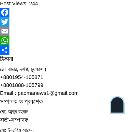
Post Views:
244
Facebook
Twitter
Email
WhatsApp
ঠিকানা
Share
রেল বাজার, দর্শনা, চুয়াডাঙ্গা।
+8801954-105871
+8801888-105799
Email : padmanews1@gmail.com
সম্পাদক ও প্রকাশক
মো: আব্দুর রহমান
বার্তা-সম্পাদক
মো: ইব্রাহিম হোসেন