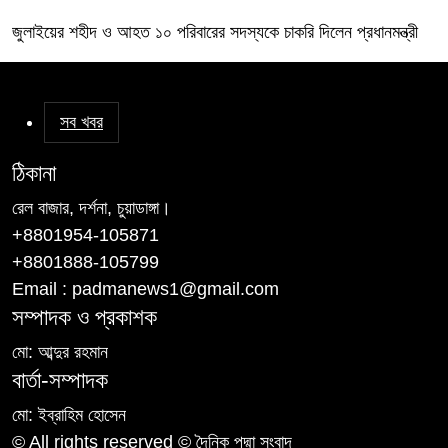
জুলাইয়ের শহীদ ও আহত ১০ পরিবারের সদস্যকে চাকরি দিলেন প্রধানমন্ত্রী
সব খবর
ঠিকানা
রেল বাজার, দর্শনা, চুয়াডাঙ্গা।
+8801954-105871
+8801888-105799
Email : padmanews1@gmail.com
সম্পাদক ও প্রকাশক
মো: আব্দুর রহমান
বার্তা-সম্পাদক
মো: ইব্রাহিম হোসেন
© All rights reserved © দৈনিক পদ্মা সংবাদ