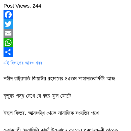
Post Views:
244
Facebook
Twitter
Email
WhatsApp
Share
এই বিভাগের আরও খবর
শহীদ রাষ্ট্রপতি জিয়াউর রহমানের ৪৫তম শাহাদাতবার্ষিকী আজ
মৃত্যুর গন্ধ মেখে যে বছর ফুল ফোটে
ঈদুল ফিতর: আত্মশুদ্ধি থেকে সামাজিক সংহতির পথে
দেশব্যাপী ‘ফ্যামিলি কার্ড’ উদ্বোধন করলেন প্রধানমন্ত্রী তারেক