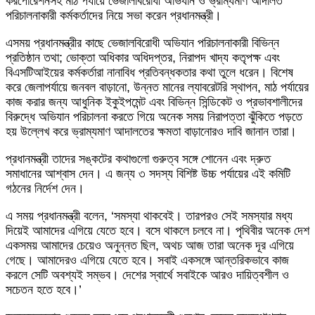
করপোরেশনসহ মাঠ পর্যায়ে ভেজালবিরোধী অভিযান ও ভ্রাম্যমাণ আদালত
পরিচালনাকারী কর্মকর্তাদের নিয়ে সভা করেন প্রধানমন্ত্রী।
এসময় প্রধানমন্ত্রীর কাছে ভেজালবিরোধী অভিযান পরিচালনাকারী বিভিন্ন
প্রতিষ্ঠান তথা; ভোক্তা অধিকার অধিদপ্তর, নিরাপদ খাদ্য কতৃপক্ষ এবং
বিএসটিআইয়ের কর্মকর্তারা নানাবিধ প্রতিবন্ধকতার কথা তুলে ধরেন। বিশেষ
করে জেলাপর্যায়ে জনবল বাড়ানো, উন্নত মানের ল্যাবরেটরি স্থাপন, মাঠ পর্যায়ের
কাজ করার জন্য আধুনিক ইকুইপমেন্ট এবং বিভিন্ন সিন্ডিকেট ও প্রভাবশালীদের
বিরুদ্ধে অভিযান পরিচালনা করতে গিয়ে অনেক সময় নিরাপত্তা ঝুঁকিতে পড়তে
হয় উল্লেখ করে ভ্রাম্যমাণ আদালতের ক্ষমতা বাড়ানোরও দাবি জানান তারা।
প্রধানমন্ত্রী তাদের সঙ্কটের কথাগুলো গুরুত্ব সঙ্গে শোনেন এবং দ্রুত
সমাধানের আশ্বাস দেন। এ জন্য ৩ সদস্য বিশিষ্ট উচ্চ পর্যায়ের এই কমিটি
গঠনের নির্দেশ দেন।
এ সময় প্রধানমন্ত্রী বলেন, ‘সমস্যা থাকবেই। তারপরও সেই সমস্যার মধ্য
দিয়েই আমাদের এগিয়ে যেতে হবে। বসে থাকলে চলবে না। পৃথিবীর অনেক দেশ
একসময় আমাদের চেয়েও অনুন্নত ছিল, অথচ আজ তারা অনেক দূর এগিয়ে
গেছে। আমাদেরও এগিয়ে যেতে হবে। সবাই একসঙ্গে আন্তরিকভাবে কাজ
করলে সেটি অবশ্যই সম্ভব। দেশের স্বার্থে সবাইকে আরও দায়িত্বশীল ও
সচেতন হতে হবে।’