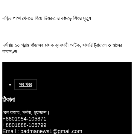
বাড়ির পাশে খেলতে গিয়ে ভিমরুলের কামড়ে শিশুর মৃত্যু
দর্শনায় ১০ গ্রাম গাঁজাসহ মাদক ব্যবসায়ী আটক, সামারি ট্রায়ালে ৩ মাসের
কারাদণ্ড
সব খবর
ঠিকানা
রেল বাজার, দর্শনা, চুয়াডাঙ্গা।
+8801954-105871
+8801888-105799
Email : padmanews1@gmail.com