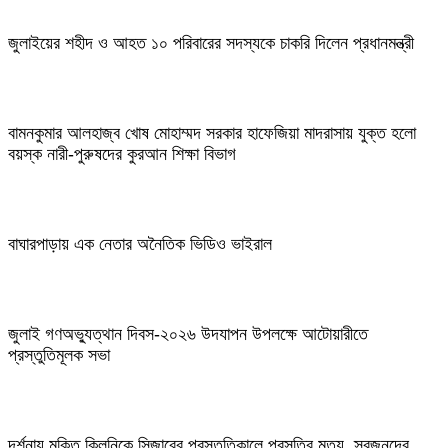
জুলাইয়ের শহীদ ও আহত ১০ পরিবারের সদস্যকে চাকরি দিলেন প্রধানমন্ত্রী
বামনকুমার আলহাজ্ব খোষ মোহাম্মদ সরকার হাফেজিয়া মাদরাসায় যুক্ত হলো
বয়স্ক নারী-পুরুষদের কুরআন শিক্ষা বিভাগ
বাঘারপাড়ায় এক নেতার অনৈতিক ভিডিও ভাইরাল
জুলাই গণঅভ্যুত্থান দিবস-২০২৬ উদযাপন উপলক্ষে আটোয়ারীতে
প্রস্তুতিমূলক সভা
দর্শনায় মুক্তি ক্লিনিকে সিজারের প্রস্তুতিকালে প্রসূতির মৃত্যু, স্বজনদের