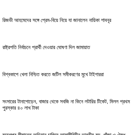
রিজভী আহমেদের সঙ্গে প্রেম-বিয়ে নিয়ে যা জানালেন নায়িকা শাবনূর
রাষ্ট্রপতি নির্বাচনে প্রার্থী দেওয়ার ঘোষণা দিল জামায়াত
বিশ্বকাপে খেলা নিশ্চিত করতে জটিল সমীকরণের মুখে টাইগাররা
সংসারের টানাপোড়েন, বাজার থেকে সবজি না কিনে লটারির টিকেট, মিলল প্রথম
পুরস্কার ৪০ লাখ টাকা
মহেশপুর সীমান্তে অভিযান চালিয়ে আসামীবিহীন ভারতীয় মদ, গাঁজা ও ঔষধ