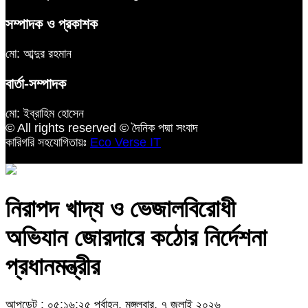
সম্পাদক ও প্রকাশক
মো: আব্দুর রহমান
বার্তা-সম্পাদক
মো: ইব্রাহিম হোসেন
© All rights reserved © দৈনিক পদ্মা সংবাদ
কারিগরি সহযোগিতায়ঃ
Eco Verse IT
নিরাপদ খাদ্য ও ভেজালবিরোধী
অভিযান জোরদারে কঠোর নির্দেশনা
প্রধানমন্ত্রীর
আপডেট : ০৫:১৬:২৫ পূর্বাহ্ন, মঙ্গলবার, ৭ জুলাই ২০২৬