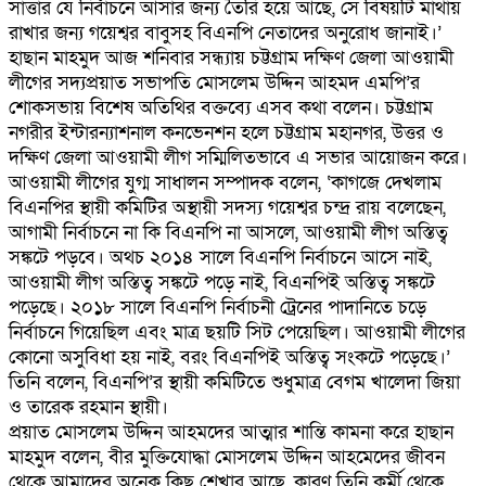
সাত্তার যে নির্বাচনে আসার জন্য তৈরি হয়ে আছে, সে বিষয়টি মাথায়
রাখার জন্য গয়েশ্বর বাবুসহ বিএনপি নেতাদের অনুরোধ জানাই।’
হাছান মাহমুদ আজ শনিবার সন্ধ্যায় চট্টগ্রাম দক্ষিণ জেলা আওয়ামী
লীগের সদ্যপ্রয়াত সভাপতি মোসলেম উদ্দিন আহমদ এমপি’র
শোকসভায় বিশেষ অতিথির বক্তব্যে এসব কথা বলেন। চট্টগ্রাম
নগরীর ইন্টারন্যাশনাল কনভেনশন হলে চট্টগ্রাম মহানগর, উত্তর ও
দক্ষিণ জেলা আওয়ামী লীগ সম্মিলিতভাবে এ সভার আয়োজন করে।
আওয়ামী লীগের যুগ্ম সাধালন সম্পাদক বলেন, ‘কাগজে দেখলাম
বিএনপির স্থায়ী কমিটির অস্থায়ী সদস্য গয়েশ্বর চন্দ্র রায় বলেছেন,
আগামী নির্বাচনে না কি বিএনপি না আসলে, আওয়ামী লীগ অস্তিত্ব
সঙ্কটে পড়বে। অথচ ২০১৪ সালে বিএনপি নির্বাচনে আসে নাই,
আওয়ামী লীগ অস্তিত্ব সঙ্কটে পড়ে নাই, বিএনপিই অস্তিত্ব সঙ্কটে
পড়েছে। ২০১৮ সালে বিএনপি নির্বাচনী ট্রেনের পাদানিতে চড়ে
নির্বাচনে গিয়েছিল এবং মাত্র ছয়টি সিট পেয়েছিল। আওয়ামী লীগের
কোনো অসুবিধা হয় নাই, বরং বিএনপিই অস্তিত্ব সংকটে পড়েছে।’
তিনি বলেন, বিএনপি’র স্থায়ী কমিটিতে শুধুমাত্র বেগম খালেদা জিয়া
ও তারেক রহমান স্থায়ী।
প্রয়াত মোসলেম উদ্দিন আহমদের আত্মার শান্তি কামনা করে হাছান
মাহমুদ বলেন, বীর মুক্তিযোদ্ধা মোসলেম উদ্দিন আহমেদের জীবন
থেকে আমাদের অনেক কিছু শেখার আছে, কারণ তিনি কর্মী থেকে