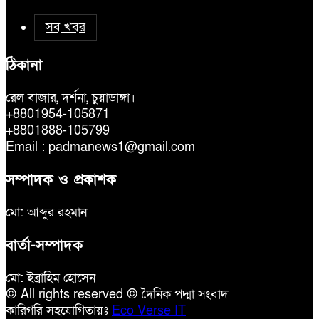
সব খবর
ঠিকানা
রেল বাজার, দর্শনা, চুয়াডাঙ্গা।
+8801954-105871
+8801888-105799
Email : padmanews1@gmail.com
সম্পাদক ও প্রকাশক
মো: আব্দুর রহমান
বার্তা-সম্পাদক
মো: ইব্রাহিম হোসেন
© All rights reserved © দৈনিক পদ্মা সংবাদ
কারিগরি সহযোগিতায়ঃ
Eco Verse IT