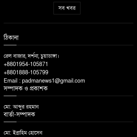
সব খবর
সিলেটে দুই বাসের সংঘর্ষে নিহত ৯
ফিফা সভাপতির নেতৃত্ব নিয়ে বাড়ছে
ঠিকানা
বিতর্ক: ইনফান্তিনোর পাশে
আর্জেন্টিনা-মেক্সিকো
রেল বাজার, দর্শনা, চুয়াডাঙ্গা।
+8801954-105871
গণমাধ্যম এখনো স্বাধীন নয়: ডা.
+8801888-105799
শফিকুর রহমান
Email : padmanews1@gmail.com
সম্পাদক ও প্রকাশক
থাইল্যান্ডের স্কুলে শিক্ষার্থীর গুলিবর্ষণ,
শিক্ষক-শিক্ষার্থীসহ নিহত ৬
মো: আব্দুর রহমান
বার্তা-সম্পাদক
চড়া মাছ-মুরগি ও ডিমের বাজার
মো: ইব্রাহিম হোসেন