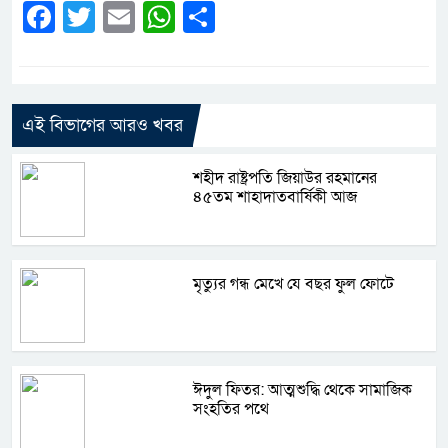
Facebook
Twitter
Email
WhatsApp
Share
এই বিভাগের আরও খবর
শহীদ রাষ্ট্রপতি জিয়াউর রহমানের
৪৫তম শাহাদাতবার্ষিকী আজ
মৃত্যুর গন্ধ মেখে যে বছর ফুল ফোটে
ঈদুল ফিতর: আত্মশুদ্ধি থেকে সামাজিক
সংহতির পথে