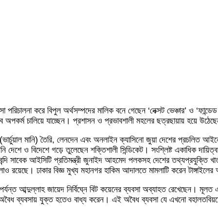
রিচালনা করে বিপুল অর্থসম্পদের মালিক বনে গেছেন ‘নেক্সট ভেঞ্চার’ ও ‘ফান্ডেড নে
অপকর্ম চালিয়ে যাচ্ছেন। প্রশাসন ও প্রভাবশালী মহলের ছত্রছায়ায় হয়ে উঠে
র্থ (ভার্চুয়াল মানি) তৈরি, লেনদেন এবং অনলাইন ক্যাসিনো জুয়া দেশের প্রচলিত আই
েশে ও বিদেশে গড়ে তুলেছেন শক্তিশালী সিন্ডিকেট। সংশ্লিষ্ট একাধিক দায়িত্
্দি সাবেক আইসিটি প্রতিমন্ত্রী জুনাইদ আহমেদ পলকসহ দেশের তথ্যপ্রযুক্তি খাত
া মামলাও রয়েছে। ঢাকার বিজ্ঞ মুখ্য মহানগর হাকিম আদালতে মামলাটি করেন টাঙ্গা
যন্ত আব্দুল্লাহ জায়েদ নির্বিঘ্নে বিট কয়েনের ব্যবসা অব্যাহত রেখেছেন। মূলত
 অবৈধ ব্যবসায় যুক্ত হতেও বাধ্য করেন। এই অবৈধ ব্যবসা যে এখনো বহালতবিয়ত