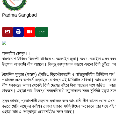
Padma Sangbad
১০৫
অনলাইন ডেস্ক।।
বাংলাদেশে নিষিদ্ধ ক্রিপ্টো বাণিজ্য ও অনলাইন জুয়া। অথচ বেআইনি এসব ব্যবসা প
উত্থান আওয়ামী লীগ আমলে। কিন্তু রহস্যজনক কারণে এখনো তিনি চুটিয়ে এসব 
বৈদেশিক মুদ্রার (ফরেক্স) ট্রেডিং, ক্রিপ্টোকারেন্সি ও লাইসেন্সবিহীন ডিজিটাল অ
পাচারসহ এসব অপকর্ম অব্যাহত রেখেছেন এই ডিজিটাল মাফিয়া। আর এজন্য তিনি দ
লীগ সরকারের আমল থেকেই তিনি দেশের বাইরে টাকা পাচারের সঙ্গে জড়িত। কারাবন
মাধ্যমে। এছাড়া তার বিরুদ্ধে বৈষম্যবিরোধী আন্দোলনের সময় সুনির্দিষ্ট হত্য
সূত্র জানায়, প্রভাবশালী মহলকে ম্যানেজ করে আওয়ামী লীগ আমল থেকে এখন পর্
করতে মোটা অঙ্কের কমিশন নেওয়া ছাড়াও সংশ্লিষ্টদের অনেককে তার সঙ্গে এই
এছাড়া তার এ সংক্রান্ত ওয়েবসাইটও সচল আছে।