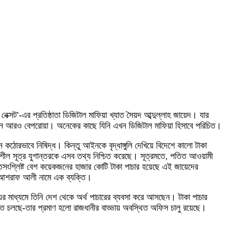
ক্সট’-এর প্রতিষ্ঠাতা ডিজিটাল মাফিয়া খ্যাত সৈয়দ আব্দুল্লাহ জায়েদ। যার
ছেন আরও বেপরোয়া। অনেকের কাছে যিনি এখন ডিজিটাল মাফিয়া হিসাবে পরিচিত।
নে কঠোরভাবে নিষিদ্ধ। কিন্তু আইনকে বৃদ্ধাঙ্গুলি দেখিয়ে বিদেশে কালো টাকা
বশীল সূত্র যুগান্তরকে এসব তথ্য নিশ্চিত করেছে। সূত্রমতে, পতিত আওয়ামী
সংশ্লিষ্ট বেশ কয়েকজনের হাজার কোটি টাকা পাচার হয়েছে এই জায়েদের
ইলের আশরাফ আলী নামে এক ব্যক্তি।
 এর মাধ্যমে তিনি দেশ থেকে অর্থ পাচারের ব্যবসা করে আসছেন। টাকা পাচার
ে চলছে-তার প্রমাণ হলো রাজধানীর বাড্ডায় অবস্থিত অফিস চালু রয়েছে।