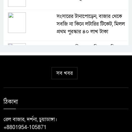
সংসারের টানাপোড়েন, বাজার থেকে
সবজি না কিনে লটারির টিকেট, মিলল
প্রথম পুরস্কার ৪০ লাখ টাকা
মহেশপুর সীমান্তে অভিযান চালিয়ে
আসামীবিহীন ভারতীয় মদ, গাঁজা ও
ঔষধ আটক
সব খবর
ঝিনাইদহে তৈরি হচ্ছে দেশের প্রথম
ধাপের ‘স্পোর্টস ভিলেজ’ ক্রীড়া মন্ত্রী
আমিনুল হক
ঠিকানা
কেশবপুরে হরিহর নদে গোসলে নেমে
নিখোঁজ বৃদ্ধের মরদেহ উদ্ধার
রেল বাজার, দর্শনা, চুয়াডাঙ্গা।
+8801954-105871