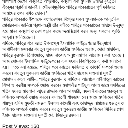
পাশাপাশি দেশের অব্যাহত অগ্রগতি, কল্যাণ এবং মুসলিম উন্মাহর বৃহত্তর
ঐক্যের প্রার্থনা জানাই। সৌভাগ্যমন্ডিত পবিত্র শবেবরাতের পূর্ণ ফজিলত
আমাদের ওপর বর্ষিত হোক।’
পবিত্র শবেবরাত উপলক্ষে বাংলাদেশসহ বিশ্বের সকল মুসলমানকে আন্তরিক
মোবারকবাদ জানিয়ে প্রধানমন্ত্রী তাঁর বাণীতে পবিত্র শবেবরাতের মাহাত্মে উদ্বুদ্ধ
হয়ে মানব কল্যাণ ও দেশ গড়ার কাজে আত্মনিয়োগ করার জন্য সকলের প্রতি
আহ্বান জানিয়েছেন।
এদিকে, পবিত্র শবে বরাত উপলক্ষ্যে ইসলামিক ফাউন্ডেশনের উদ্যোগে
আগামীকাল মঙ্গলবার বায়তুল মুকাররম জাতীয় মসজিদে ওয়াজ, দোয়া মাহফিল,
পবিত্র কুরআন তিলাওয়াত, হামদ নাতসহ অনুষ্ঠানমালার আয়োজন করা হয়েছে।
আজ সোমবার ইসলামিক ফাউন্ডেশনের এক সংবাদ বিজ্ঞপ্তিতে এ কথা জানানো
হয়। এতে বলা হয়েছে, পবিত্র শবে বরাতের ফজিলত ও তাৎপর্য সম্পর্কে ওয়াজ
করবেন বায়তুল মুকাররম জাতীয় মসজিদের খতিব হাফেজ মাওলানা মুফতী
মোহাম্মদ রুহুল আমীন, পবিত্র কুরআন ও হাদিসের আলোকে লাইলাতুল বরাতের
শিক্ষা ও করণীয় সম্পর্কে ওয়াজ করবেন মহাখালীর গাউছুল আযম জামে মসজিদের
খতিব হযরত মাওলানা আব্দুর রাজ্জাক আল আযহারী, নফল ইবাদতের গুরুত্ব ও
ফজিলত সম্পর্কে ওয়াজ করবেন বাদামতলী শাহজাদা লেন জামে মসজিদের খতিব
শায়খুল হাদিস মুফতী নজরুল ইসলাম কাসেমী এবং তাহাজ্জুদ নামাজের গুরুত্ব ও
ফজিলত সম্পর্কে ওয়াজ করবেন বায়তুল মুকাররম জাতীয় মসজিদের সিনিয়র পেশ
ইমাম হাফেজ মাওলানা মুফতী মো. মিজানুর রহমান।
Post Views:
160