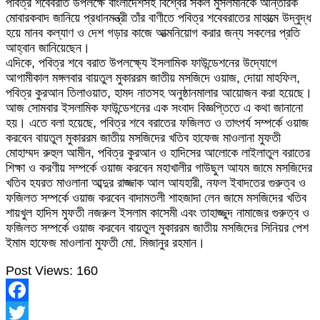
পবিত্র শবেবরাত উপলক্ষে বাংলাদেশসহ বিশ্বের সকল মুসলমানকে আন্তরিক
মোবারকবাদ জানিয়ে প্রধানমন্ত্রী তাঁর বাণীতে পবিত্র শবেবরাতের মাহাত্মে উদ্বুদ্ধ
হয়ে মানব কল্যাণ ও দেশ গড়ার কাজে আত্মনিয়োগ করার জন্য সকলের প্রতি
আহ্বান জানিয়েছেন।
এদিকে, পবিত্র শবে বরাত উপলক্ষ্যে ইসলামিক ফাউন্ডেশনের উদ্যোগে
আগামীকাল মঙ্গলবার বায়তুল মুকাররম জাতীয় মসজিদে ওয়াজ, দোয়া মাহফিল,
পবিত্র কুরআন তিলাওয়াত, হামদ নাতসহ অনুষ্ঠানমালার আয়োজন করা হয়েছে।
আজ সোমবার ইসলামিক ফাউন্ডেশনের এক সংবাদ বিজ্ঞপ্তিতে এ কথা জানানো
হয়। এতে বলা হয়েছে, পবিত্র শবে বরাতের ফজিলত ও তাৎপর্য সম্পর্কে ওয়াজ
করবেন বায়তুল মুকাররম জাতীয় মসজিদের খতিব হাফেজ মাওলানা মুফতী
মোহাম্মদ রুহুল আমীন, পবিত্র কুরআন ও হাদিসের আলোকে লাইলাতুল বরাতের
শিক্ষা ও করণীয় সম্পর্কে ওয়াজ করবেন মহাখালীর গাউছুল আযম জামে মসজিদের
খতিব হযরত মাওলানা আব্দুর রাজ্জাক আল আযহারী, নফল ইবাদতের গুরুত্ব ও
ফজিলত সম্পর্কে ওয়াজ করবেন বাদামতলী শাহজাদা লেন জামে মসজিদের খতিব
শায়খুল হাদিস মুফতী নজরুল ইসলাম কাসেমী এবং তাহাজ্জুদ নামাজের গুরুত্ব ও
ফজিলত সম্পর্কে ওয়াজ করবেন বায়তুল মুকাররম জাতীয় মসজিদের সিনিয়র পেশ
ইমাম হাফেজ মাওলানা মুফতী মো. মিজানুর রহমান।
Post Views:
160
Facebook