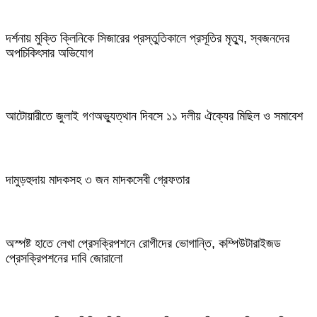
দর্শনায় মুক্তি ক্লিনিকে সিজারের প্রস্তুতিকালে প্রসূতির মৃত্যু, স্বজনদের
অপচিকিৎসার অভিযোগ
আটোয়ারীতে জুলাই গণঅভ্যুত্থান দিবসে ১১ দলীয় ঐক্যের মিছিল ও সমাবেশ
দামুড়হুদায় মাদকসহ ৩ জন মাদকসেবী গ্রেফতার
অস্পষ্ট হাতে লেখা প্রেসক্রিপশনে রোগীদের ভোগান্তি, কম্পিউটারাইজড
প্রেসক্রিপশনের দাবি জোরালো