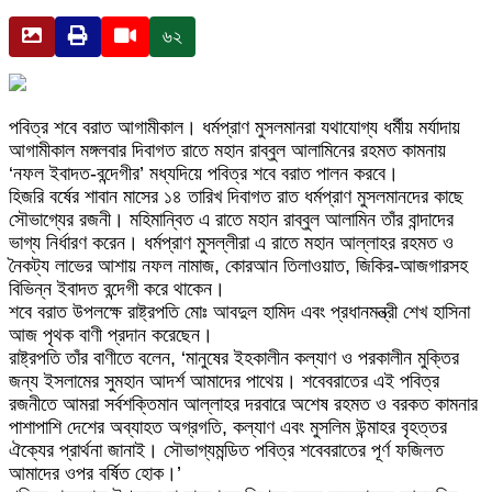
৬২
পবিত্র শবে বরাত আগামীকাল। ধর্মপ্রাণ মুসলমানরা যথাযোগ্য ধর্মীয় মর্যাদায়
আগামীকাল মঙ্গলবার দিবাগত রাতে মহান রাব্বুল আলামিনের রহমত কামনায়
‘নফল ইবাদত-বন্দেগীর’ মধ্যদিয়ে পবিত্র শবে বরাত পালন করবে।
হিজরি বর্ষের শাবান মাসের ১৪ তারিখ দিবাগত রাত ধর্মপ্রাণ মুসলমানদের কাছে
সৌভাগ্যের রজনী। মহিমান্বিত এ রাতে মহান রাব্বুল আলামিন তাঁর বান্দাদের
ভাগ্য নির্ধারণ করেন। ধর্মপ্রাণ মুসল্লীরা এ রাতে মহান আল্লাহর রহমত ও
নৈকট্য লাভের আশায় নফল নামাজ, কোরআন তিলাওয়াত, জিকির-আজগারসহ
বিভিন্ন ইবাদত বন্দেগী করে থাকেন।
শবে বরাত উপলক্ষে রাষ্ট্রপতি মোঃ আবদুল হামিদ এবং প্রধানমন্ত্রী শেখ হাসিনা
আজ পৃথক বাণী প্রদান করেছেন।
রাষ্ট্রপতি তাঁর বাণীতে বলেন, ‘মানুষের ইহকালীন কল্যাণ ও পরকালীন মুক্তির
জন্য ইসলামের সুমহান আদর্শ আমাদের পাথেয়। শবেবরাতের এই পবিত্র
রজনীতে আমরা সর্বশক্তিমান আল্লাহর দরবারে অশেষ রহমত ও বরকত কামনার
পাশাপাশি দেশের অব্যাহত অগ্রগতি, কল্যাণ এবং মুসলিম উন্মাহর বৃহত্তর
ঐক্যের প্রার্থনা জানাই। সৌভাগ্যমন্ডিত পবিত্র শবেবরাতের পূর্ণ ফজিলত
আমাদের ওপর বর্ষিত হোক।’