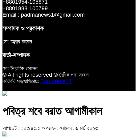
+8801954-105871
+8801888-105799
Email : padmanews1@gmail.com
সম্পাদক ও প্রকাশক
মো: আব্দুর রহমান
বার্তা-সম্পাদক
মো: ইব্রাহিম হোসেন
© All rights reserved © দৈনিক পদ্মা সংবাদ
কারিগরি সহযোগিতায়ঃ
Eco Verse IT
পবিত্র শবে বরাত আগামীকাল
আপডেট : ১০:৪৪:১৫ অপরাহ্ন, সোমবার, ৬ মার্চ ২০২৩