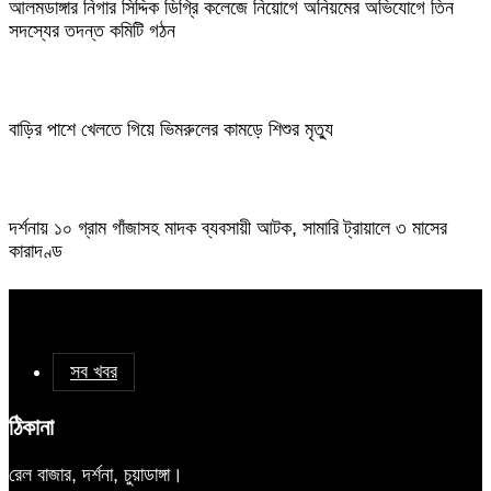
আলমডাঙ্গার নিগার সিদ্দিক ডিগ্রি কলেজে নিয়োগে অনিয়মের অভিযোগে তিন
সদস্যের তদন্ত কমিটি গঠন
বাড়ির পাশে খেলতে গিয়ে ভিমরুলের কামড়ে শিশুর মৃত্যু
দর্শনায় ১০ গ্রাম গাঁজাসহ মাদক ব্যবসায়ী আটক, সামারি ট্রায়ালে ৩ মাসের
কারাদণ্ড
সব খবর
ঠিকানা
রেল বাজার, দর্শনা, চুয়াডাঙ্গা।