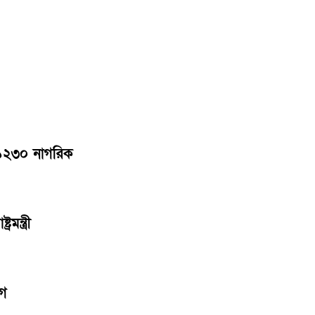
ন ১২৩০ নাগরিক
ন্ত্রী
োগ