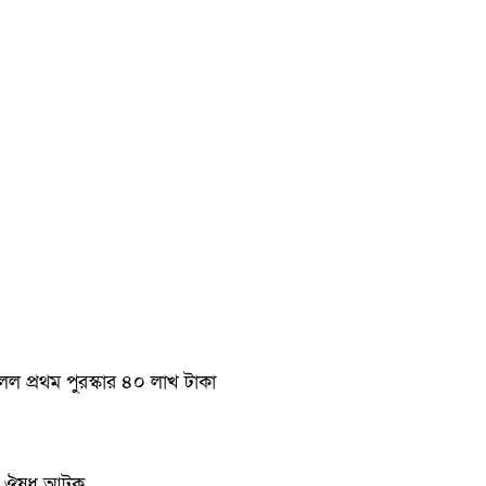
ল প্রথম পুরস্কার ৪০ লাখ টাকা
া ও ঔষধ আটক