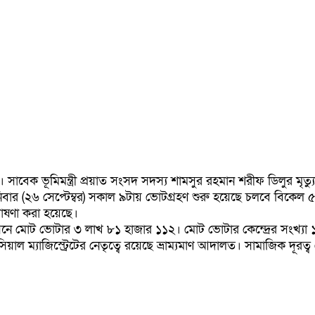
 সাবেক ভূমিমন্ত্রী প্রয়াত সংসদ সদস্য শামসুর রহমান শরীফ ডিলুর ম
।আজ শনিবার (২৬ সেপ্টেম্বর) সকাল ৯টায় ভোটগ্রহণ শুরু হয়েছে চলবে বিক
োষণা করা হয়েছে।
 আসনে মোট ভোটার ৩ লাখ ৮১ হাজার ১১২। মোট ভোটার কেন্দ্রের সংখ্য
সিয়াল ম্যাজিস্ট্রেটের নেতৃত্বে রয়েছে ভ্রাম্যমাণ আদালত। সামাজিক দূরত