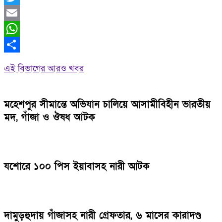
Twitter
Email
WhatsApp
Share
এই বিভাগের আরও খবর
মহেশপুর সীমান্তে অভিযান চালিয়ে আসামীবিহীন ভারতীয়
মদ, গাঁজা ও ঔষধ আটক
যশোরে ১০০ পিস ইয়াবাসহ নারী আটক
দামুড়হুদায় গাঁজাসহ নারী গ্রেফতার, ৬ মাসের কারাদণ্ড