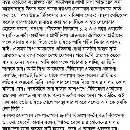
নম্বর ওয়ার্ডের সংরক্ষিত নারী কাউন্সিলর প্রার্থী নিপা আক্তারের কর্মী।
আহতাবস্থায় উদ্ধার করে তাকে বরগুনা জেনারেল হাসপাতালে ভর্তি
করা হয়। পরে উন্নত চিকিৎসার জন্য বরিশাল শের-ই বাংলা মেডিকেল
কলেজ হাসপাতালে স্থানান্তর করা হয়।এদিকে আহত দেলোয়ার
হোসেন বলেন, ‘বরগুনা পৌরসভা নির্বাচনে ১, ২ ও ৩ নম্বর ওয়ার্ডের
সংরক্ষিত নারী কাউন্সিলর প্রার্থী নিপা আক্তারের টেলিফোন প্রতীকের
পক্ষে বাসায় বাসায় গিয়ে ভোট চাইতে আমি শহীদ মিনার এলাকায়
যাই। এসময় নিপা আক্তারের প্রতিদ্বন্দ্বী প্রার্থী নাসরিন নাহার সুমি
আমাকে তার বাসা থেকে দেখে ফেলেন। পরে তিনি আমাকে ডেকে
বাসায় নেন। এসময় আমি কার পক্ষে প্রচারণা চালাচ্ছি, তা তিনি
জানতে চান। আমি নিপা আক্তারের টেলিফোন প্রতীকের প্রচারণা
চালাচ্ছি, বলতেই তিনি আমাকে গালাগাল শুরু করেন। আমি এর
প্রতিবাদ করতেই তিনি একটি ধারালো অস্ত্র দিয়ে আমার মাথায় কোপ
বসিয়ে দেন। পরবর্তীতে তার বাসার আশপাশে টেলিফোন প্রতীকের
প্রচারণা চালাতে না যাওয়ার জন্য সতর্কও করে দেন। পরবর্তীতে ওই
এলাকায় ভোট চাইতে গেলে অবস্থা খারাপ হবে বলেও আমাকে হুমকি
দেন তিনি।’
বরগুনা জেনারেল হাসপাতালের জরুরি বিভাগে কর্তব্যরত চিকিৎসক
ডা. মো. মেহেদী হাসান বলেন, ‘আহত দেলোয়ার হোসেনের মাথায়
আঘাতের ফলে ক্ষতের সৃষ্টি হয়েছে। তবে এ আঘাত গুরুতর নয়।