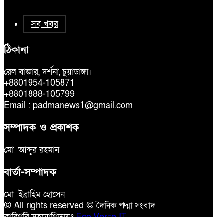
সব খবর
ঠিকানা
রেল বাজার, দর্শনা, চুয়াডাঙ্গা।
+8801954-105871
+8801888-105799
Email : padmanews1@gmail.com
সম্পাদক ও প্রকাশক
মো: আব্দুর রহমান
বার্তা-সম্পাদক
মো: ইব্রাহিম হোসেন
© All rights reserved © দৈনিক পদ্মা সংবাদ
কারিগরি সহযোগিতায়ঃ
Eco Verse IT