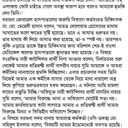
প্রচারণা চালাতে না যাওয়ার জন্য সতর্কও করে দেন। পরবর্তীতে ওই
এলাকায় ভোট চাইতে গেলে অবস্থা খারাপ হবে বলেও আমাকে হুমকি
দেন তিনি।’
বরগুনা জেনারেল হাসপাতালের জরুরি বিভাগে কর্তব্যরত চিকিৎসক
ডা. মো. মেহেদী হাসান বলেন, ‘আহত দেলোয়ার হোসেনের মাথায়
আঘাতের ফলে ক্ষতের সৃষ্টি হয়েছে। তবে এ আঘাত গুরুতর নয়।
তার মাথায় কী দিয়ে আঘাত করা হয়েছে, তা-ও স্পষ্ট নয়। তারপরও
ঝুঁকি এড়াতে তাকে উন্নত চিকিৎসার জন্য বরিশাল শের-ই বাংলা
মেডিকেল কলেজ হাসপাতালে স্থানান্তর করা হয়েছে।’এ বিষয়ে
সংরক্ষিত নারী কাউন্সিলর প্রার্থী নিপা আক্তার বলেন, ‘নির্বাচনের শুরু
থেকেই আমার প্রতিদ্বন্দ্বী প্রার্থী নাসরীন নাহার সুমি আমাকে ও আমরা
কর্মীদের নানাভাবে হুমকি দিচ্ছিলেন। এবার প্রচারণার সময় তিনি
নিজেই আমার এক কর্মীকে বাসায় ডেকে নিয়ে মাথা ধারালো অস্ত্র
দিয়ে কুপিয়ে গুরুতরভাবে যখম করেছেন। এ ঘটনায় আমি মামলা
দায়ের প্রস্তুতি নিচ্ছি।’অভিযুক্ত নারী কাউন্সিলর প্রার্থী নাসরিন নাহার
সুমি বলেন, ‘আমার বিরুদ্ধে আনা এ অভিযোগ মোটেই সত্য নয়।
আমার জনপ্রিয়তায় ভাটা লাগাতে আমার এ প্রতিদ্বন্দ্বী প্রার্থী আমার
বিরুদ্ধে মিথ্যা ও ভিত্তিহীন অভিযোগ দিচ্ছেন।’
এ বিষয়ে বরগুনা সদর থানায় ভারপ্রাপ্ত কর্মকর্তা (ওসি-তদন্ত) মো.
সহিদুল ইসলাম বলেন, ‘বিষয়টি আমরা ইতোমধ্যেই অবগত হয়েছি।