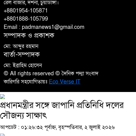
রেল বাজার, দর্শনা, চুয়াডাঙ্গা।
+8801954-105871
+8801888-105799
Email : padmanews1@gmail.com
সম্পাদক ও প্রকাশক
মো: আব্দুর রহমান
বার্তা-সম্পাদক
মো: ইব্রাহিম হোসেন
© All rights reserved © দৈনিক পদ্মা সংবাদ
কারিগরি সহযোগিতায়ঃ
Eco Verse IT
প্রধানমন্ত্রীর সঙ্গে জাপানি প্রতিনিধি দলের
সৌজন্য সাক্ষাৎ
আপডেট : ০১:২৬:৩২ পূর্বাহ্ন, বৃহস্পতিবার, ২ জুলাই ২০২৬