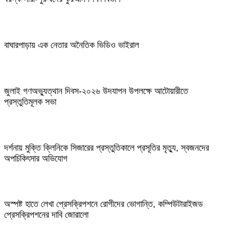
বাঘারপাড়ায় এক নেতার অনৈতিক ভিডিও ভাইরাল
জুলাই গণঅভ্যুত্থান দিবস-২০২৬ উদযাপন উপলক্ষে আটোয়ারীতে
প্রস্তুতিমূলক সভা
দর্শনায় মুক্তি ক্লিনিকে সিজারের প্রস্তুতিকালে প্রসূতির মৃত্যু, স্বজনদের
অপচিকিৎসার অভিযোগ
অস্পষ্ট হাতে লেখা প্রেসক্রিপশনে রোগীদের ভোগান্তি, কম্পিউটারাইজড
প্রেসক্রিপশনের দাবি জোরালো