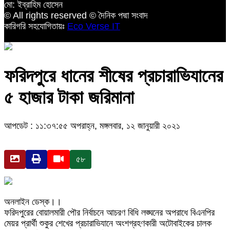
মো: ইব্রাহিম হোসেন
© All rights reserved © দৈনিক পদ্মা সংবাদ
কারিগরি সহযোগিতায়ঃ
Eco Verse IT
ফরিদপুরে ধানের শীষের প্রচারাভিযানের
৫ হাজার টাকা জরিমানা
আপডেট : ১১:৩৭:৫৫ অপরাহ্ন, মঙ্গলবার, ১২ জানুয়ারী ২০২১
৫৮
অনলাইন ডেস্ক।।
ফরিদপুরের বোয়ালমারী পৌর নির্বাচনে আচরণ বিধি লঙ্ঘনের অপরাধে বিএনপির
মেয়র প্রার্থী শুকুর শেখের প্রচারাভিযানে অংশগ্রহণকারী অটোবাইকের চালক