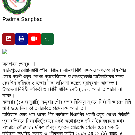
Padma Sangbad
৫৮
অনলাইন ডেস্ক।।
ফরিদপুরের বোয়ালমারী পৌর নির্বাচনে আচরণ বিধি লঙ্ঘনের অপরাধে বিএনপির
মেয়র প্রার্থী শুকুর শেখের প্রচারাভিযানে অংশগ্রহণকারী অটোবাইকের চালক
রেজাউল করিমকে ৫ হাজার টাকা জরিমানা করেছে ভ্রাম্যমাণ আদালত।
উপজেলা নির্বাহী কর্মকর্তা ও নির্বাহী হাকিম ঝোটন চন্দ এ আদালত পরিচালনা
করেন।
মঙ্গলবার (১২ জানুয়ারি) সন্ধ্যায় পৌর সভার বিভিন্ন স্থানে নির্বাচনী আচরণ বিধি
মানা হচ্ছে কিনা তা তদারকিতে মাঠে নামে আদালত।
অভিযানে মেয়র পদে ধানের শীষ প্রতীকে বিএনপির প্রার্থী শুকুর শেখের নির্বাচনী
প্রচারাভিযানে নিয়মবহির্ভূতভাবে একই অটোবাইকে দুটি মাইক ব্যবহার করার
অপরাধে পৌরসভার দক্ষিণ শিবপুর গ্রামের মোরশেদ শেখের ছেলে রেজাউল
করিমকে ‘স্থানীয় সরকার ও পৌরসভা আইন ২০০৯ এর ২১ (১) ধারায়’ ৫