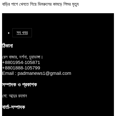
বাড়ির পাশে খেলতে গিয়ে ভিমরুলের কামড়ে শিশুর মৃত্যু
সব খবর
ঠিকানা
রেল বাজার, দর্শনা, চুয়াডাঙ্গা।
+8801954-105871
+8801888-105799
Email : padmanews1@gmail.com
সম্পাদক ও প্রকাশক
মো: আব্দুর রহমান
বার্তা-সম্পাদক