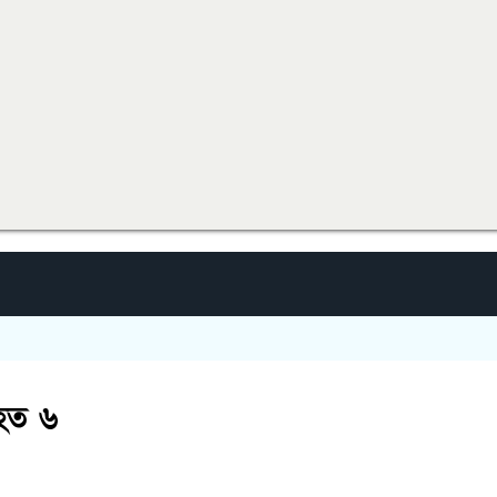
িহত ৬