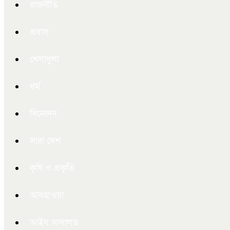
রাজনীতি
প্রবাস
খেলাধুলা
ধর্ম
বিনোদন
সারা দেশ
কৃষি ও প্রকৃতি
আবহাওয়া
আইন আদালত