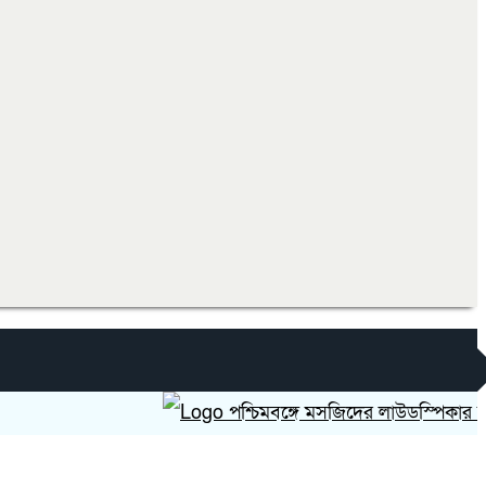
পশ্চিমবঙ্গে মসজিদের লাউডস্পিকার অপসারণে প