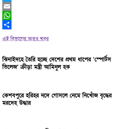
Twitter
Email
WhatsApp
Share
এই বিভাগের আরও খবর
ঝিনাইদহে তৈরি হচ্ছে দেশের প্রথম ধাপের ‘স্পোর্টস
ভিলেজ’ ক্রীড়া মন্ত্রী আমিনুল হক
কেশবপুরে হরিহর নদে গোসলে নেমে নিখোঁজ বৃদ্ধের
মরদেহ উদ্ধার