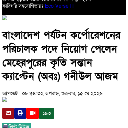
কারিগরি সহযোগিতায়ঃ
Eco Verse IT
বাংলাদেশ পর্যটন কর্পোরেশনের
পরিচালক পদে নিয়োগ পেলেন
মেহেরপুরের কৃতি সন্তান
ক্যাপ্টেন (অবঃ) গনীউল আজম
আপডেট : ০৮:৫৪:৩২ অপরাহ্ন, শুক্রবার, ১৫ মে ২০২৬
১৯৩