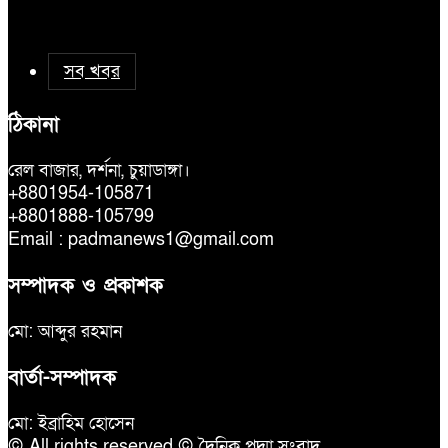
সব খবর
ঠিকানা
রেল বাজার, দর্শনা, চুয়াডাঙ্গা।
+8801954-105871
+8801888-105799
Email : padmanews1@gmail.com
সম্পাদক ও প্রকাশক
মো: আব্দুর রহমান
বার্তা-সম্পাদক
মো: ইব্রাহিম হোসেন
© All rights reserved © দৈনিক পদ্মা সংবাদ