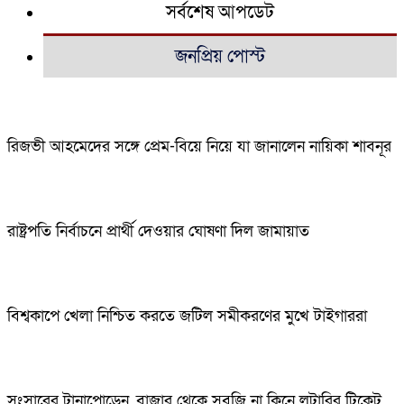
সর্বশেষ আপডেট
জনপ্রিয় পোস্ট
রিজভী আহমেদের সঙ্গে প্রেম-বিয়ে নিয়ে যা জানালেন নায়িকা শাবনূর
রাষ্ট্রপতি নির্বাচনে প্রার্থী দেওয়ার ঘোষণা দিল জামায়াত
বিশ্বকাপে খেলা নিশ্চিত করতে জটিল সমীকরণের মুখে টাইগাররা
সংসারের টানাপোড়েন, বাজার থেকে সবজি না কিনে লটারির টিকেট,