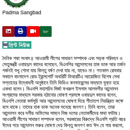
Padma Sangbad
৯৮
দৈনিক পদ্মা সংবাদ॥ আওয়ামী লীগের সাধারণ সম্পাদক এবং সড়ক পরিবহন ও
সেতুমন্ত্রী ওবায়দুল কাদের বলেছেন, বিএনপির আন্দোলনের হাক ডাক আর তর্জন
গর্জনই শুধু শোনা যায় কিন্তু বর্ষণ দেখা যায় না, যাবেও না। গতকাল রোববার
সকালে বাংলাদেশ রোড ট্রান্সপোর্ট অথরিটি বিআরটিএ আয়োজিত বিশেষ সেবা
সপ্তাহের উদ্বোধনী অনুষ্ঠানে তিনি ভিডিও কনফারেন্সের মাধ্যমে যুক্ত হয়ে
একথা বলেন। বিএনপি মহাসচিব মির্জা ফখরুল ইসলাম আলমগীর আন্দোলন
সংগ্রামের মাধ্যমে সরকার হঠানোর ঘোষণা প্রসঙ্গে ওবায়দুল কাদের বলেন,
বিএনপি নেতারা কর্মসূচি আর আন্দোলনের ঘোষণা দিয়ে শীতাতপ নিয়ন্ত্রিত কক্ষে
বসে থাকে। তাদের হাক ডাক অনেক শুনেছে জনগণ। তিনি বলেন, তারা
আন্দোলন করে দলীয় অফিসের সামনে নিজ দলের নেতাকর্মীদের মাথা ফাটায়।
আওয়ামী লীগের সাধারণ সম্পাদক বলেন, সরকারের বিরুদ্ধে বিএনপি প্রতি বছর
ঈদের পরে আন্দোলন শুরুর ঘোষণা দেয় কিন্তু জনগণ কত ঈদ যে পার করলো,