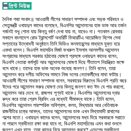
দৈনিক পদ্মা সংবাদ॥ আওয়ামী লীগের সাধারণ সম্পাদক এবং সড়ক পরিবহন ও
সেতুমন্ত্রী ওবায়দুল কাদের বলেছেন, বিএনপির আন্দোলনের হাক ডাক আর তর্জন
গর্জনই শুধু শোনা যায় কিন্তু বর্ষণ দেখা যায় না, যাবেও না। গতকাল রোববার
সকালে বাংলাদেশ রোড ট্রান্সপোর্ট অথরিটি বিআরটিএ আয়োজিত বিশেষ সেবা
সপ্তাহের উদ্বোধনী অনুষ্ঠানে তিনি ভিডিও কনফারেন্সের মাধ্যমে যুক্ত হয়ে
একথা বলেন। বিএনপি মহাসচিব মির্জা ফখরুল ইসলাম আলমগীর আন্দোলন
সংগ্রামের মাধ্যমে সরকার হঠানোর ঘোষণা প্রসঙ্গে ওবায়দুল কাদের বলেন,
বিএনপি নেতারা কর্মসূচি আর আন্দোলনের ঘোষণা দিয়ে শীতাতপ নিয়ন্ত্রিত কক্ষে
বসে থাকে। তাদের হাক ডাক অনেক শুনেছে জনগণ। তিনি বলেন, তারা
আন্দোলন করে দলীয় অফিসের সামনে নিজ দলের নেতাকর্মীদের মাথা ফাটায়।
আওয়ামী লীগের সাধারণ সম্পাদক বলেন, সরকারের বিরুদ্ধে বিএনপি প্রতি বছর
ঈদের পরে আন্দোলন শুরুর ঘোষণা দেয় কিন্তু জনগণ কত ঈদ যে পার করলো,
আন্দোলন আর দেখে না, রাজপথ শূণ্যই থাকে। বিএনপির আন্দোলনের দ্বার
রুদ্ধ করে তারা প্রেস ব্রিফিং এর মধ্যেই সীমাবদ্ধ থাকে। তিনি বলেন,
বিএনপির আন্দোলন পারস্পরিক অবিশ্বাস, কলহ, মিথ্যাচার আর নেতিবাচক
রাজনীতির চক্রে আবদ্ধ, তাদের আন্দোলনের ডাক এখন মিথ্যাবাদী রাখালের
গল্পের মতো। ওবায়দুল কাদের বলেন, আন্দোলনের মধ্য দিয়ে সরকারকে সরাতে
না পারলে স্বাধীনতা রক্ষা করা যাবে না, বিএনপি মহাসচিবের এমন কথা শুনলে
জনগণ এখন হাসে, তারা কাদের নিয়ে আন্দোলন করবে? এদেশের স্বাধীনতা