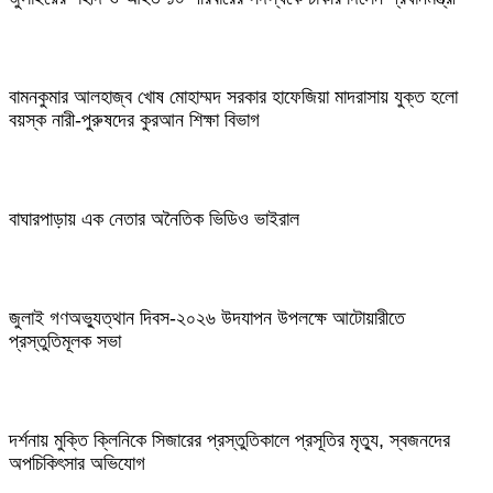
বামনকুমার আলহাজ্ব খোষ মোহাম্মদ সরকার হাফেজিয়া মাদরাসায় যুক্ত হলো
বয়স্ক নারী-পুরুষদের কুরআন শিক্ষা বিভাগ
বাঘারপাড়ায় এক নেতার অনৈতিক ভিডিও ভাইরাল
জুলাই গণঅভ্যুত্থান দিবস-২০২৬ উদযাপন উপলক্ষে আটোয়ারীতে
প্রস্তুতিমূলক সভা
দর্শনায় মুক্তি ক্লিনিকে সিজারের প্রস্তুতিকালে প্রসূতির মৃত্যু, স্বজনদের
অপচিকিৎসার অভিযোগ