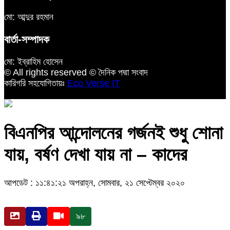
মো: আব্দুর রহমান
বার্তা-সম্পাদক
মো: ইব্রাহিম হোসেন
© All rights reserved © দৈনিক পদ্মা সংবাদ
কারিগরি সহযোগিতায়ঃ
Eco Verse IT
বিএনপির আন্দোলনের গর্জনই শুধু শোনা
যায়, বর্ষণ দেখা যায় না – কাদের
আপডেট : ১১:৪১:২১ অপরাহ্ন, সোমবার, ২১ সেপ্টেম্বর ২০২০
৯৮