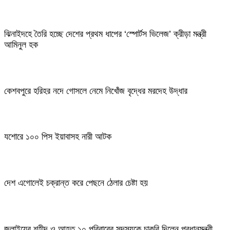
ঝিনাইদহে তৈরি হচ্ছে দেশের প্রথম ধাপের ‘স্পোর্টস ভিলেজ’ ক্রীড়া মন্ত্রী
আমিনুল হক
কেশবপুরে হরিহর নদে গোসলে নেমে নিখোঁজ বৃদ্ধের মরদেহ উদ্ধার
যশোরে ১০০ পিস ইয়াবাসহ নারী আটক
দেশ এগোলেই চক্রান্ত করে পেছনে ঠেলার চেষ্টা হয়
জুলাইয়ের শহীদ ও আহত ১০ পরিবারের সদস্যকে চাকরি দিলেন প্রধানমন্ত্রী