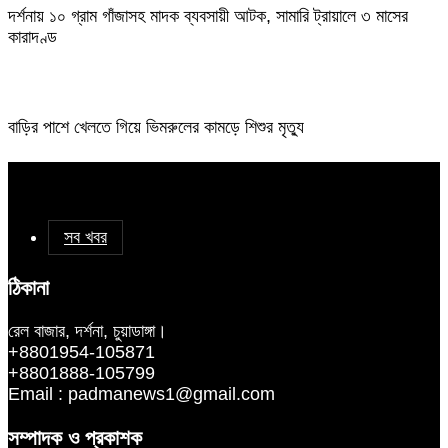
দর্শনায় ১০ গ্রাম গাঁজাসহ মাদক ব্যবসায়ী আটক, সামারি ট্রায়ালে ৩ মাসের
কারাদণ্ড
বাড়ির পাশে খেলতে গিয়ে ভিমরুলের কামড়ে শিশুর মৃত্যু
সব খবর
ঠিকানা
রেল বাজার, দর্শনা, চুয়াডাঙ্গা।
+8801954-105871
+8801888-105799
Email : padmanews1@gmail.com
সম্পাদক ও প্রকাশক