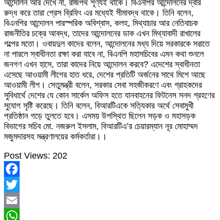
আন্দোলন আর দেখে না, রাজপথ শূণ্যই থাকে। বিএনপির আন্দোলনের দ্বার
রুদ্ধ করে তারা প্রেস ব্রিফিং এর মধ্যেই সীমাবদ্ধ থাকে। তিনি বলেন,
বিএনপির আন্দোলন পারস্পরিক অবিশ্বাস, কলহ, মিথ্যাচার আর নেতিবাচক
রাজনীতির চক্রে আবদ্ধ, তাদের আন্দোলনের ডাক এখন মিথ্যাবাদী রাখালের
গল্পের মতো। ওবায়দুল কাদের বলেন, আন্দোলনের মধ্য দিয়ে সরকারকে সরাতে
না পারলে স্বাধীনতা রক্ষা করা যাবে না, বিএনপি মহাসচিবের এমন কথা শুনলে
জনগণ এখন হাসে, তারা কাদের নিয়ে আন্দোলন করবে? এদেশের স্বাধীনতা
এসেছে আওয়ামী লীগের হাত ধরে, দেশের প্রতিটি অর্জনের সাথে মিশে আছে
আওয়ামী লীগ। সেতুমন্ত্রী বলেন, সরকার সেবা সহজীকরণে এবং গ্রাহকদের
সুবিধার্থে দেশের যে কোন সার্কেল অফিস হতে যানবাহনের ফিটনেস সনদ গ্রহণের
সুযোগ সৃষ্টি করেছে। তিনি বলেন, বিআরটিএকে সত্যিকার অর্থে সেবামুখী
প্রতিষ্ঠান গড়ে তুলতে হবে। এসময় উপস্থিত ছিলেন সড়ক ও মহাসড়ক
বিভাগের সচিব মো. নজরুল ইসলাম, বিআরটিএ’র চেয়ারম্যান নূর মোহাম্মদ
মজুমদারসহ মন্ত্রণালয়ের কর্মকর্তারা।।
Post Views:
202
Facebook
Twitter
Email