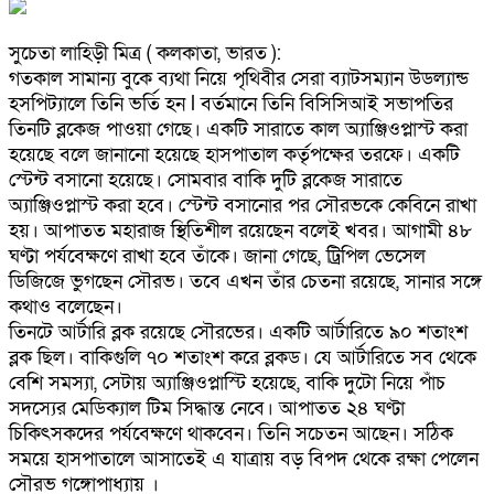
সুচেতা লাহিড়ী মিত্র ( কলকাতা, ভারত ):
গতকাল সামান্য বুকে ব্যথা নিয়ে পৃথিবীর সেরা ব্যাটসম্যান উডল্যান্ড
হসপিট্যালে তিনি ভর্তি হন l বর্তমানে তিনি বিসিসিআই সভাপতির
তিনটি ব্লকেজ পাওয়া গেছে। একটি সারাতে কাল অ্যাঞ্জিওপ্লাস্ট করা
হয়েছে বলে জানানো হয়েছে হাসপাতাল কর্তৃপক্ষের তরফে। একটি
স্টেন্ট বসানো হয়েছে। সোমবার বাকি দুটি ব্লকেজ সারাতে
অ্যাঞ্জিওপ্লাস্ট করা হবে। স্টেন্ট বসানোর পর সৌরভকে কেবিনে রাখা
হয়। আপাতত মহারাজ স্থিতিশীল রয়েছেন বলেই খবর। আগামী ৪৮
ঘণ্টা পর্যবেক্ষণে রাখা হবে তাঁকে। জানা গেছে, ট্রিপিল ভেসেল
ডিজিজে ভুগছেন সৌরভ। তবে এখন তাঁর চেতনা রয়েছে, সানার সঙ্গে
কথাও বলেছেন।
তিনটে আর্টারি ব্লক রয়েছে সৌরভের। একটি আর্টারিতে ৯০ শতাংশ
ব্লক ছিল। বাকিগুলি ৭০ শতাংশ করে ব্লকড। যে আর্টারিতে সব থেকে
বেশি সমস্যা, সেটায় অ্যাঞ্জিওপ্লাস্টি হয়েছে, বাকি দুটো নিয়ে পাঁচ
সদস্যের মেডিক্যাল টিম সিদ্ধান্ত নেবে। আপাতত ২৪ ঘণ্টা
চিকিৎসকদের পর্যবেক্ষণে থাকবেন। তিনি সচেতন আছেন। সঠিক
সময়ে হাসপাতালে আসাতেই এ যাত্রায় বড় বিপদ থেকে রক্ষা পেলেন
সৌরভ গঙ্গোপাধ্যায় ।