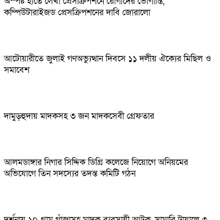
অস্পষ্ট হাতে লেখা প্রেসক্রিপশনে রোগীদের ভোগান্তি,
কম্পিউটারাইজড প্রেসক্রিপশনের দাবি জোরালো
আটোয়ারীতে জুলাই গণঅভ্যুত্থান দিবসে ১১ দলীয় ঐক্যের মিছিল ও
সমাবেশ
দামুড়হুদায় মাদকসহ ৩ জন মাদকসেবী গ্রেফতার
আলমডাঙ্গার নিগার সিদ্দিক ডিগ্রি কলেজে নিয়োগে অনিয়মের
অভিযোগে তিন সদস্যের তদন্ত কমিটি গঠন
দর্শনায় ১০ গ্রাম গাঁজাসহ মাদক ব্যবসায়ী আটক, সামারি ট্রায়ালে ৩