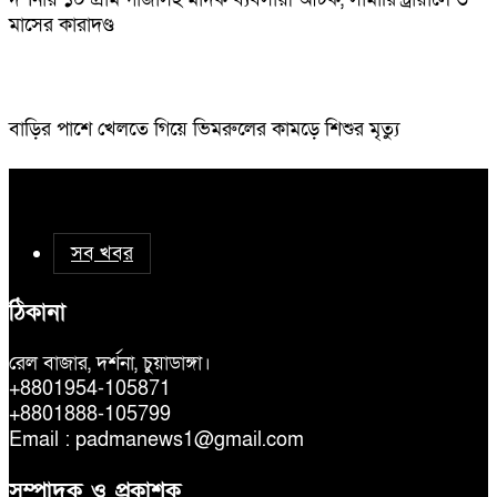
মাসের কারাদণ্ড
বাড়ির পাশে খেলতে গিয়ে ভিমরুলের কামড়ে শিশুর মৃত্যু
সব খবর
ঠিকানা
রেল বাজার, দর্শনা, চুয়াডাঙ্গা।
+8801954-105871
+8801888-105799
Email : padmanews1@gmail.com
সম্পাদক ও প্রকাশক