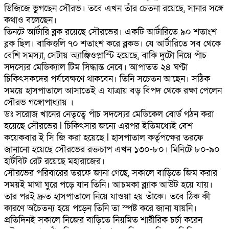
ডিজিজে ভুগছেন সৌরভ। তবে এখন তাঁর চেতনা রয়েছে, সানার সঙ্গে
কথাও বলেছেন।
তিনটে আর্টারি ব্লক রয়েছে সৌরভের। একটি আর্টারিতে ৯০ শতাংশ
ব্লক ছিল। বাকিগুলি ৭০ শতাংশ করে ব্লকড। যে আর্টারিতে সব থেকে
বেশি সমস্যা, সেটায় অ্যাঞ্জিওপ্লাস্টি হয়েছে, বাকি দুটো নিয়ে পাঁচ
সদস্যের মেডিক্যাল টিম সিদ্ধান্ত নেবে। আপাতত ২৪ ঘণ্টা
চিকিৎসকদের পর্যবেক্ষণে থাকবেন। তিনি সচেতন আছেন। সঠিক
সময়ে হাসপাতালে আসাতেই এ যাত্রায় বড় বিপদ থেকে রক্ষা পেলেন
সৌরভ গঙ্গোপাধ্যায় ।
ডঃ সরোজ খানের নেতৃত্বে পাঁচ সদস্যের মেডিকেল বোর্ড গঠন করা
হয়েছে সৌরভের l চিকিৎসার জন্যে এরপর ইতিমধ্যেই বেশ
কয়েকবার ই সি জি করা হয়েছে l হাসপাতাল কর্তৃপক্ষের তরফে
জানানো হয়েছে সৌরভের রক্তচাপ এখন ১৩০-৮০। মিনিটে ৮০-৯০
হার্টবিট রেট রয়েছে মহারাজের।
সৌরভের পরিবারের তরফে জানা গেছে, সকালে বাড়িতে জিম করার
সময়ই মাথা ঘুরে পড়ে যান তিনি। আচমকা ব্ল্যাক আউট হয়ে যায়।
তার পরই দ্রুত হাসপাতালে নিয়ে যাওয়া হয় তাঁকে। তবে ঠিক কী
কারণে অচৈতন্য হয়ে পড়েন তিনি তা স্পষ্ট করে জানা যায়নি।
প্রতিদিনই সকালে নিজের বাড়িতে নিয়মিত শারীরিক চর্চা করেন