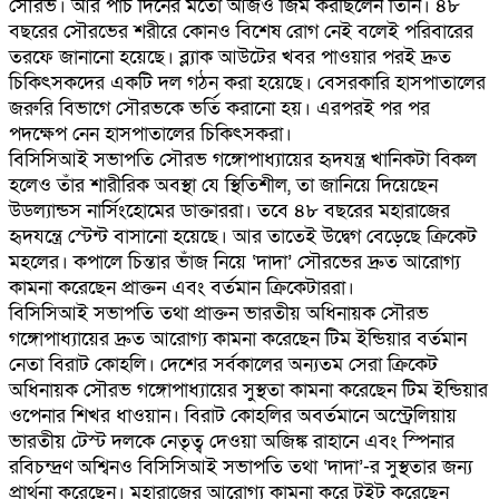
সৌরভ। আর পাঁচ দিনের মতো আজও জিম করছিলেন তিনি। ৪৮
বছরের সৌরভের শরীরে কোনও বিশেষ রোগ নেই বলেই পরিবারের
তরফে জানানো হয়েছে। ব্ল্যাক আউটের খবর পাওয়ার পরই দ্রুত
চিকিৎসকদের একটি দল গঠন করা হয়েছে। বেসরকারি হাসপাতালের
জরুরি বিভাগে সৌরভকে ভর্তি করানো হয়। এরপরই পর পর
পদক্ষেপ নেন হাসপাতালের চিকিৎসকরা।
বিসিসিআই সভাপতি সৌরভ গঙ্গোপাধ্যায়ের হৃদযন্ত্র খানিকটা বিকল
হলেও তাঁর শারীরিক অবস্থা যে স্থিতিশীল, তা জানিয়ে দিয়েছেন
উডল্যান্ডস নার্সিংহোমের ডাক্তাররা। তবে ৪৮ বছরের মহারাজের
হৃদযন্ত্রে স্টেন্ট বাসানো হয়েছে। আর তাতেই উদ্বেগ বেড়েছে ক্রিকেট
মহলের। কপালে চিন্তার ভাঁজ নিয়ে ‘দাদা’ সৌরভের দ্রুত আরোগ্য
কামনা করেছেন প্রাক্তন এবং বর্তমান ক্রিকেটাররা।
বিসিসিআই সভাপতি তথা প্রাক্তন ভারতীয় অধিনায়ক সৌরভ
গঙ্গোপাধ্যায়ের দ্রুত আরোগ্য কামনা করেছেন টিম ইন্ডিয়ার বর্তমান
নেতা বিরাট কোহলি। দেশের সর্বকালের অন্যতম সেরা ক্রিকেট
অধিনায়ক সৌরভ গঙ্গোপাধ্যায়ের সুস্থতা কামনা করেছেন টিম ইন্ডিয়ার
ওপেনার শিখর ধাওয়ান। বিরাট কোহলির অবর্তমানে অস্ট্রেলিয়ায়
ভারতীয় টেস্ট দলকে নেতৃত্ব দেওয়া অজিঙ্ক রাহানে এবং স্পিনার
রবিচন্দ্রণ অশ্বিনও বিসিসিআই সভাপতি তথা ‘দাদা’-র সুস্থতার জন্য
প্রার্থনা করেছেন। মহারাজের আরোগ্য কামনা করে টুইট করেছেন