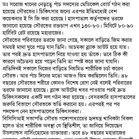
ডঃ সরোজ খানের নেতৃত্বে পাঁচ সদস্যের মেডিকেল বোর্ড গঠন করা
হয়েছে সৌরভের l চিকিৎসার জন্যে এরপর ইতিমধ্যেই বেশ
কয়েকবার ই সি জি করা হয়েছে l হাসপাতাল কর্তৃপক্ষের তরফে
জানানো হয়েছে সৌরভের রক্তচাপ এখন ১৩০-৮০। মিনিটে ৮০-৯০
হার্টবিট রেট রয়েছে মহারাজের।
সৌরভের পরিবারের তরফে জানা গেছে, সকালে বাড়িতে জিম করার
সময়ই মাথা ঘুরে পড়ে যান তিনি। আচমকা ব্ল্যাক আউট হয়ে যায়।
তার পরই দ্রুত হাসপাতালে নিয়ে যাওয়া হয় তাঁকে। তবে ঠিক কী
কারণে অচৈতন্য হয়ে পড়েন তিনি তা স্পষ্ট করে জানা যায়নি।
প্রতিদিনই সকালে নিজের বাড়িতে নিয়মিত শারীরিক চর্চা করেন
সৌরভ। আর পাঁচ দিনের মতো আজও জিম করছিলেন তিনি। ৪৮
বছরের সৌরভের শরীরে কোনও বিশেষ রোগ নেই বলেই পরিবারের
তরফে জানানো হয়েছে। ব্ল্যাক আউটের খবর পাওয়ার পরই দ্রুত
চিকিৎসকদের একটি দল গঠন করা হয়েছে। বেসরকারি হাসপাতালের
জরুরি বিভাগে সৌরভকে ভর্তি করানো হয়। এরপরই পর পর
পদক্ষেপ নেন হাসপাতালের চিকিৎসকরা।
বিসিসিআই সভাপতি সৌরভ গঙ্গোপাধ্যায়ের হৃদযন্ত্র খানিকটা বিকল
হলেও তাঁর শারীরিক অবস্থা যে স্থিতিশীল, তা জানিয়ে দিয়েছেন
উডল্যান্ডস নার্সিংহোমের ডাক্তাররা। তবে ৪৮ বছরের মহারাজের