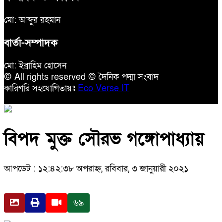
মো: আব্দুর রহমান
বার্তা-সম্পাদক
মো: ইব্রাহিম হোসেন
© All rights reserved © দৈনিক পদ্মা সংবাদ
কারিগরি সহযোগিতায়ঃ
Eco Verse IT
বিপদ মুক্ত সৌরভ গঙ্গোপাধ্যায়
আপডেট : ১২:৪২:৩৮ অপরাহ্ন, রবিবার, ৩ জানুয়ারী ২০২১
৬৯