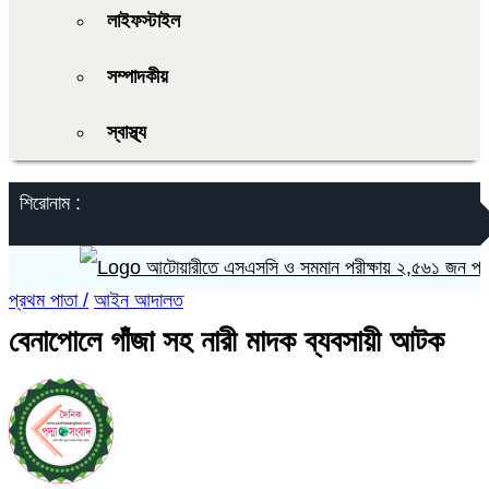
লাইফস্টাইল
সম্পাদকীয়
স্বাস্থ্য
শিরোনাম :
আটোয়ারীতে এসএসসি ও সমমান পরীক্ষায় ২,৫৬১ জন পরীক্ষার্
প্রথম পাতা /
আইন আদালত
বেনাপোলে গাঁজা সহ নারী মাদক ব্যবসায়ী আটক