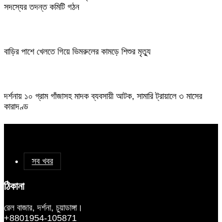
সদস্যের তদন্ত কমিটি গঠন
বাড়ির পাশে খেলতে গিয়ে ভিমরুলের কামড়ে শিশুর মৃত্যু
দর্শনায় ১০ গ্রাম গাঁজাসহ মাদক ব্যবসায়ী আটক, সামারি ট্রায়ালে ৩ মাসের
কারাদণ্ড
সব খবর
ঠিকানা
রেল বাজার, দর্শনা, চুয়াডাঙ্গা।
+8801954-105871