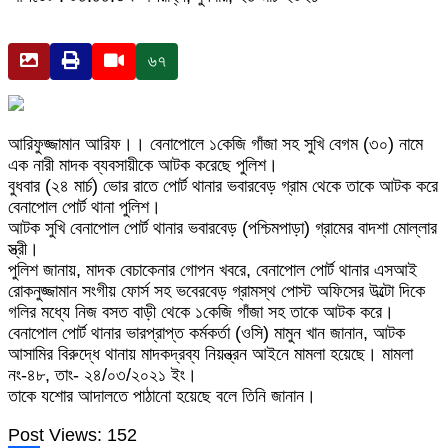
৬৭
আরিফুজ্জামান আরিফ।। বেনাপোলে ১কেজি গাঁজা সহ সুখি বেগম (৩০) নামে
এক নারী মাদক ব্যবসায়ীকে আটক করেছে পুলিশ।
বুধবার (২৪ মার্চ) ভোর রাতে পোর্ট থানার ভবারবেড় গ্রাম থেকে তাকে আটক করে
বেনাপোল পোর্ট থানা পুলিশ।
আটক সুখি বেনাপোল পোর্ট থানার ভবারবেড় (পশ্চিমপাড়া) গ্রামের বাদশা মোল্লার
স্ত্রী।
পুলিশ জানায়, মাদক বেচাকেনার গোপন খবরে, বেনাপোল পোর্ট থানার এসআই
রোকনুজ্জামান সংগীয় ফোর্স সহ ভবেরবেড় গ্রামস্থ পোস্ট অফিসের উল্টো দিকে
গলির মধ্যে নিজ বসত বাড়ী থেকে ১কেজি গাঁজা সহ তাকে আটক করে।
বেনাপোল পোর্ট থানার ভারপ্রাপ্ত কর্মকর্তা (ওসি) মামুন খান জানান, আটক
আসামির বিরুদ্ধে থানায় মাদকদ্রব্য নিয়ন্ত্রন আইনে মামলা হয়েছে। মামলা
নং-৪৮, তাং- ২৪/০৩/২০২১ ইং।
তাকে যশোর আদালতে পাঠানো হয়েছে বলে তিনি জানান।
Post Views:
152