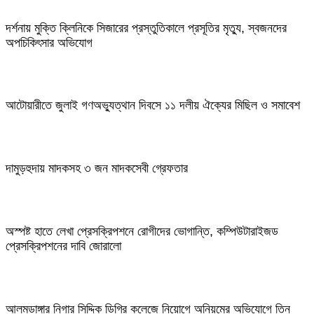
দর্শনায় মুক্তি ক্লিনিকে সিজারের প্রস্তুতিকালে প্রসূতির মৃত্যু, স্বজনদের
অপচিকিৎসার অভিযোগ
আটোয়ারীতে জুলাই গণঅভ্যুত্থান দিবসে ১১ দলীয় ঐক্যের মিছিল ও সমাবেশ
দামুড়হুদায় মাদকসহ ৩ জন মাদকসেবী গ্রেফতার
অস্পষ্ট হাতে লেখা প্রেসক্রিপশনে রোগীদের ভোগান্তি, কম্পিউটারাইজড
প্রেসক্রিপশনের দাবি জোরালো
আলমডাঙ্গার নিগার সিদ্দিক ডিগ্রি কলেজে নিয়োগে অনিয়মের অভিযোগে তিন