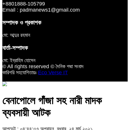
+8801888-105799
Email : padmanews1@gmail.com
সম্পাদক ও প্রকাশক
মো: আব্দুর রহমান
বার্তা-সম্পাদক
মো: ইব্রাহিম হোসেন
© All rights reserved © দৈনিক পদ্মা সংবাদ
কারিগরি সহযোগিতায়ঃ
Eco Verse IT
বেনাপোলে গাঁজা সহ নারী মাদক
ব্যবসায়ী আটক
আপডেট : ০৪:৪৪:৩৭ অপরাহ্ন, বুধবার, ২৪ মার্চ ২০২১