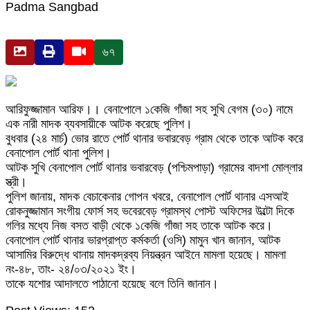
Padma Sangbad
৬৭
আরিফুজ্জামান আরিফ।। বেনাপোলে ১কেজি গাঁজা সহ সুখি বেগম (৩০) নামে
এক নারী মাদক ব্যবসায়ীকে আটক করেছে পুলিশ।
বুধবার (২৪ মার্চ) ভোর রাতে পোর্ট থানার ভবারবেড় গ্রাম থেকে তাকে আটক করে
বেনাপোল পোর্ট থানা পুলিশ।
আটক সুখি বেনাপোল পোর্ট থানার ভবারবেড় (পশ্চিমপাড়া) গ্রামের বাদশা মোল্লার
স্ত্রী।
পুলিশ জানায়, মাদক বেচাকেনার গোপন খবরে, বেনাপোল পোর্ট থানার এসআই
রোকনুজ্জামান সংগীয় ফোর্স সহ ভবেরবেড় গ্রামস্থ পোস্ট অফিসের উল্টো দিকে
গলির মধ্যে নিজ বসত বাড়ী থেকে ১কেজি গাঁজা সহ তাকে আটক করে।
বেনাপোল পোর্ট থানার ভারপ্রাপ্ত কর্মকর্তা (ওসি) মামুন খান জানান, আটক
আসামির বিরুদ্ধে থানায় মাদকদ্রব্য নিয়ন্ত্রন আইনে মামলা হয়েছে। মামলা
নং-৪৮, তাং- ২৪/০৩/২০২১ ইং।
তাকে যশোর আদালতে পাঠানো হয়েছে বলে তিনি জানান।