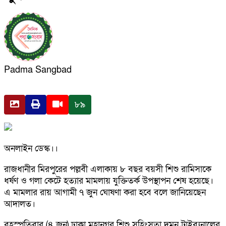
Padma Sangbad
৮৯
অনলাইন ডেস্ক।।
রাজধানীর মিরপুরের পল্লবী এলাকায় ৮ বছর বয়সী শিশু রামিসাকে
ধর্ষণ ও গলা কেটে হত্যার মামলায় যুক্তিতর্ক উপস্থাপন শেষ হয়েছে।
এ মামলার রায় আগামী ৭ জুন ঘোষণা করা হবে বলে জানিয়েছেন
আদালত।
বৃহস্পতিবার (৪ জুন) ঢাকা মহানগর শিশু সহিংসতা দমন ট্রাইব্যুনালের