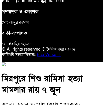
Email : padmanews1@gmail.com
সম্পাদক ও প্রকাশক
মো: আব্দুর রহমান
বার্তা-সম্পাদক
মো: ইব্রাহিম হোসেন
© All rights reserved © দৈনিক পদ্মা সংবাদ
কারিগরি সহযোগিতায়ঃ
Eco Verse IT
মিরপুরে শিশু রামিসা হত্যা
মামলার রায় ৭ জুন
আপডেট : ০১:১২:৪৬ পূর্বাহ্ন, শুক্রবার, ৫ জুন ২০২৬