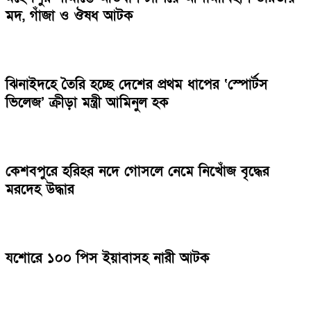
মদ, গাঁজা ও ঔষধ আটক
ঝিনাইদহে তৈরি হচ্ছে দেশের প্রথম ধাপের ‘স্পোর্টস
ভিলেজ’ ক্রীড়া মন্ত্রী আমিনুল হক
কেশবপুরে হরিহর নদে গোসলে নেমে নিখোঁজ বৃদ্ধের
মরদেহ উদ্ধার
যশোরে ১০০ পিস ইয়াবাসহ নারী আটক