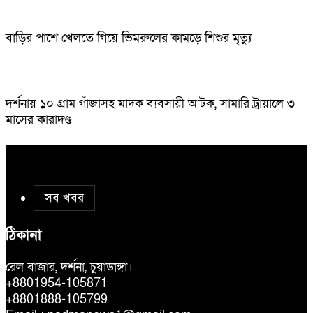
বাড়ির পাশে খেলতে গিয়ে ভিমরুলের কামড়ে শিশুর মৃত্যু
দর্শনায় ১০ গ্রাম গাঁজাসহ মাদক ব্যবসায়ী আটক, সামারি ট্রায়ালে ৩
মাসের কারাদণ্ড
সব খবর
ঠিকানা
রেল বাজার, দর্শনা, চুয়াডাঙ্গা।
+8801954-105871
+8801888-105799