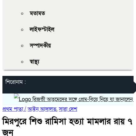
মতামত
লাইফস্টাইল
সম্পাদকীয়
স্বাস্থ্য
শিরোনাম :
রিজভী আহমেদের সঙ্গে প্রেম-বিয়ে নিয়ে যা জানালেন নায়িকা
প্রথম পাতা /
আইন আদালত
,
সারা দেশ
মিরপুরে শিশু রামিসা হত্যা মামলার রায় ৭
জুন