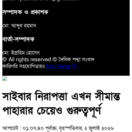
সম্পাদক ও প্রকাশক
মো: আব্দুর রহমান
বার্তা-সম্পাদক
মো: ইব্রাহিম হোসেন
© All rights reserved © দৈনিক পদ্মা সংবাদ
কারিগরি সহযোগিতায়ঃ
Eco Verse IT
সাইবার নিরাপত্তা এখন সীমান্ত
পাহারার চেয়েও গুরুত্বপূর্ণ
আপডেট : ০১:০৭:৪০ পূর্বাহ্ন, বৃহস্পতিবার, ২ জুলাই ২০২৬