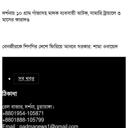
দর্শনায় ১০ গ্রাম গাঁজাসহ মাদক ব্যবসায়ী আটক, সামারি ট্রায়ালে ৩
মাসের কারাদণ্ড
বেনজীরকে শিগগির দেশে ফিরিয়ে আনবে সরকার: শামা ওবায়েদ
সব খবর
ঠিকানা
রেল বাজার, দর্শনা, চুয়াডাঙ্গা।
+8801954-105871
+8801888-105799
Email : padmanews1@gmail.com