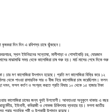
ণে কৃষকরা দিন দিন এ রবিশস্য চাষে ঝুঁকছেন।
 বারবয়লাচর, স্থল ইউনিয়নের সন্তোষা, মালীপাড়া ও গোসাইবাড়ি চর, ঘোরজান
সের মাঝামাঝি সময় থেকে কালোজিরা চাষ শুরু হয়। মার্চ মাসের শেষে দিকে শুরু
া। চার মণ কালোজিরা উৎপাদন হয়েছে। প্রতি মণ কালোজিরা বিক্রি করে ১২
ালয় থেকে পাওয়া রাসায়নিক সার ও বীজ নিয়ে কালোজিরা চাষ করেছিলাম। ফলন
ছা দমন, ফসল কর্তণ ও সংগ্রহ করতে প্রতি বিঘায় ১০ থেকে ১৫ হাজার টাকা
।
িত হওয়ায় কালোজিরা চাষের জন্য খুবই উপযোগী। আবহাওয়া অনুকূলে থাকায় এ বছর
আয়ুর্বেদীয়, ইউনানী, কবিরাজী ও লোকজ চিকিৎসায় ব্যবহার হয়। মশলা জাতীয়
প্রায় শতাধিক পুষ্টি ও উপকারী উপাদান রয়েছে।