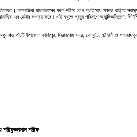
ধক। কালোজিরা খাদ্যাভাসের ফলে শরীরে রোগ প্রতিরোধ ক্ষমতা বাড়িয়ে স্বাস্থ্য সু
মৌমাছিরা এর নেক্টার সংগ্রহ করে। এই মধুতে প্রচুর পরিমাণে অ্যান্টিঅক্সিডেন্ট
ঞ্চল অধ্যুষিত পাঁচটি উপজেলা কাজিপুর, সিরাজগঞ্জ সদর, বেলকুচি, চৌহালী ও শা
য় শরীফুজ্জামান শরীফ