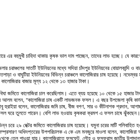
জারে এর বহুমুখী চাহিদা থাকায় কৃষক ভাল দাম পাচ্ছেন, তাদের লাভ হচ্ছে। যে কার
লার চরাঞ্চলের সাতটি ইউনিয়নের মধ্যে সদিয়া চাঁদপুর ইউনিয়নের বোয়ালকান্দি ও
পাড়া ও বাঘুটিয়া ইউনিয়নের বিভিন্ন চরাঞ্চলে কালোজিরার চাষ হয়েছে। নভেম্বর মা
 কালোজিরার বাজার মূল্য ১২ থেকে ১৩ হাজার টাকা।
িঘা জমিতে কালোজিরা চাল করেছিলাম। এতে ব্যয় হয়েছে ১০ থেকে ১৫ হাজার টাক
ুর আলম বলেন, “কালোজিরা চাষ একটি লাভজনক ফসল। এ বছর উপজেলা কৃষি কার্য
আবু হুরাইয়া বলেন, কালোজিরার জমি চাষ, বীজ বপণ, সার ও কীটনাশক প্রদান, আগা
 ফসল ঘরে তুলতে পারেন। বেশি লাভ হওয়ায় কৃষকরা ক্রমশ এ ফসল চাষে ঝুঁকছেন
িভিন্ন চরে ২৯ হেক্টর জমিতে কালোজিরার চাষ হয়েছে। যমুনা চরের মাটি পলিবাহ
ষি সম্প্রসারণ অধিদপ্তরের উপপরিচালক এ কে এম মনজুরে মাওলা বলেন, কালোজিরা 
থেকে তেল পাওয়া যায়। কালোজিরাতে ফসফেট, লৌহ ও ফসফরাস জাতীয় উপাদানসহ 