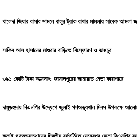
খালেদা জিয়ার বাসার সামনে বালুর ট্রাক রাখার মামলায় সাবেক আমলা 
সাকিব আল হাসানের মাগুরার বাড়িতে বিস্ফোরণ ও ভাঙচুর
৩৯১ কোটি টাকা আত্মসাৎ: জামালপুরের জামায়াত নেতা কারাগারে
দামুড়হুদায় বিএনপির উদ্যেগে জুলাই গণঅভ্যুথান দিবস উপলক্ষে আলো
জুলাই গণঅভ্যুত্থানের দ্বিতীয় বর্ষপূর্তিতে মেহেরপুর জেলা বিএনপির র‍্য