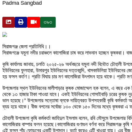
Padma Sangbad
৩৯৩
সিরাজগঞ্জ জেলা প্রতিনিধি।।
সিরাজগঞ্জে যমুনা নদীর চরাঞ্চলে কালোজিরা চাষ করে লাভবান হচ্ছেন কৃষকরা। বা
কৃষি কার্যালয় জানায়, চলতি ২০২৫-২৬ অর্থবছরে যমুনা নদী বিধৌত চৌহালী উপজে
ইউনিয়নের ফুলহারা, উমারপুর ইউনিয়নের দত্তকান্দি, খাসকাউলিয়া ইউনিয়নের জোত
হয় ফসল কর্তণ। প্রতি বিঘায় চার মণ কালোজিরা উৎপাদন হয়ে থাকে। প্রতি মণ
উপজেলার স্থল ইউনিয়নের মালীপাড়ার কৃষক মোজাম্মেল হক বলেন, এ বছর এক ব
থেকে ১৩ হাজার টাকা পাওয়া যাবে। একই ইউনিয়নের গোসাইবাড়ি চরের কৃষক ন
ভাল হয়েছে।” উপজেলার সন্তোষা ব্লকে দায়িত্বরত উপসহকারী কৃষি কর্মকর্তা 
ব্যয় হয়ে থাকে। বীজ বপনের সর্বোচ্চ ১৩০ থেকে ১৫০ দিনের মধ্যে কৃষকরা এ
চৌহালী উপজেলা কৃষি কর্মকর্তা জাহিদুল ইসলাম বলেন, রবি মৌসুমে উপজেলার ব
কালোজিরার বাম্পার ফলন হয়েছে।কালোজিরার গুণাগুন বর্ণনা করে সিরাজগঞ্জ কৃ
এই ফসল পাঁচ ফোড়নের একটি উপাদান। ভর্তা করেও এটি খাওয়া যায়। এর বীজ 