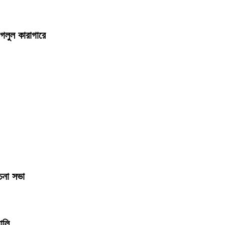
জগলুল কারাগারে
চনা সভা
ালি