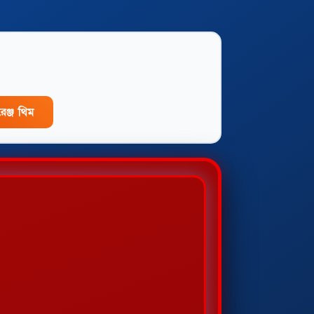
েঞ্জ থিম