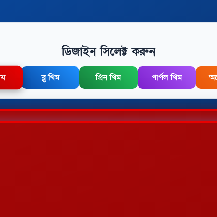
ডিজাইন সিলেক্ট করুন
িম
ব্লু থিম
গ্রিন থিম
পার্পল থিম
অর