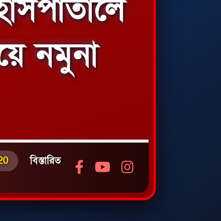
হাসপাতালে
য়ে নমুনা
20
বিস্তারিত