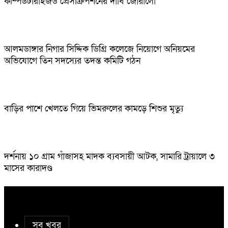
কম্পিউটারাইজড প্রেসক্রিপশনের দাবি জোরালো
আলমডাঙ্গার নিগার সিদ্দিক ডিগ্রি কলেজে নিয়োগে অনিয়মের
অভিযোগে তিন সদস্যের তদন্ত কমিটি গঠন
বাড়ির পাশে খেলতে গিয়ে ভিমরুলের কামড়ে শিশুর মৃত্যু
দর্শনায় ১০ গ্রাম গাঁজাসহ মাদক ব্যবসায়ী আটক, সামারি ট্রায়ালে ৩
মাসের কারাদণ্ড
সব খবর