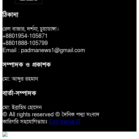
ঠিকানা
রেল বাজার, দর্শনা, চুয়াডাঙ্গা।
+8801954-105871
+8801888-105799
Email : padmanews1@gmail.com
সম্পাদক ও প্রকাশক
মো: আব্দুর রহমান
বার্তা-সম্পাদক
মো: ইব্রাহিম হোসেন
© All rights reserved © দৈনিক পদ্মা সংবাদ
কারিগরি সহযোগিতায়ঃ
Eco Verse IT