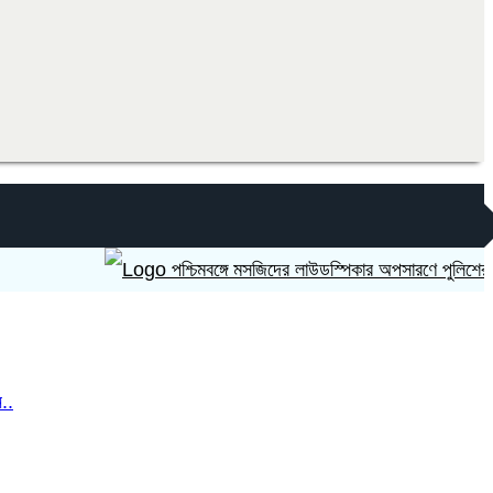
পশ্চিমবঙ্গে মসজিদের লাউডস্পিকার অপসারণে পুলিশের চাপ সৃষ্
..