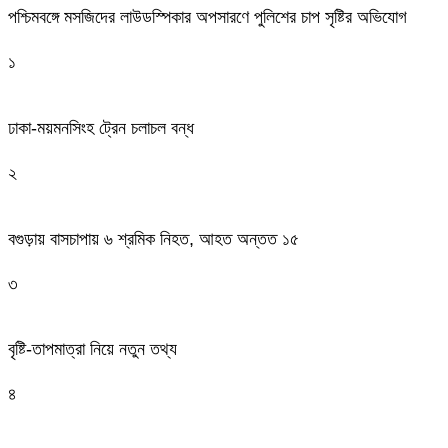
পশ্চিমবঙ্গে মসজিদের লাউডস্পিকার অপসারণে পুলিশের চাপ সৃষ্টির অভিযোগ
১
ঢাকা-ময়মনসিংহ ট্রেন চলাচল বন্ধ
২
বগুড়ায় বাসচাপায় ৬ শ্রমিক নিহত, আহত অন্তত ১৫
৩
বৃষ্টি-তাপমাত্রা নিয়ে নতুন তথ্য
৪