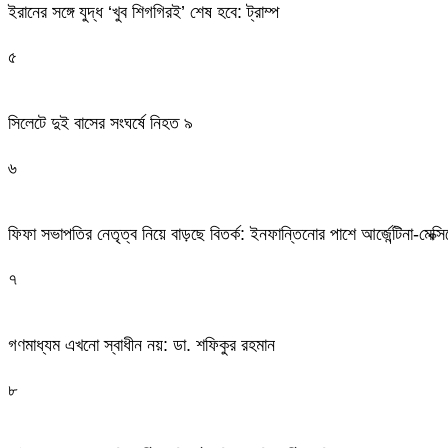
ইরানের সঙ্গে যুদ্ধ ‘খুব শিগগিরই’ শেষ হবে: ট্রাম্প
৫
সিলেটে দুই বাসের সংঘর্ষে নিহত ৯
৬
ফিফা সভাপতির নেতৃত্ব নিয়ে বাড়ছে বিতর্ক: ইনফান্তিনোর পাশে আর্জেন্টিনা-মেক্স
৭
গণমাধ্যম এখনো স্বাধীন নয়: ডা. শফিকুর রহমান
৮