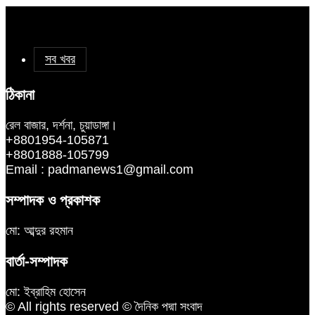
সব খবর
ঠিকানা
রেল বাজার, দর্শনা, চুয়াডাঙ্গা।
+8801954-105871
+8801888-105799
Email : padmanews1@gmail.com
সম্পাদক ও প্রকাশক
মো: আব্দুর রহমান
বার্তা-সম্পাদক
মো: ইব্রাহিম হোসেন
© All rights reserved © দৈনিক পদ্মা সংবাদ