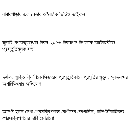
বাঘারপাড়ায় এক নেতার অনৈতিক ভিডিও ভাইরাল
জুলাই গণঅভ্যুত্থান দিবস-২০২৬ উদযাপন উপলক্ষে আটোয়ারীতে
প্রস্তুতিমূলক সভা
দর্শনায় মুক্তি ক্লিনিকে সিজারের প্রস্তুতিকালে প্রসূতির মৃত্যু, স্বজনদের
অপচিকিৎসার অভিযোগ
অস্পষ্ট হাতে লেখা প্রেসক্রিপশনে রোগীদের ভোগান্তি, কম্পিউটারাইজড
প্রেসক্রিপশনের দাবি জোরালো