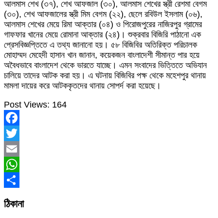
আলমাস শেখ (৩৭), শেখ আফজাল (৩০), আলমাস শেখের স্ত্রী রেশমা বেগম
(৩০), শেখ আফজালের স্ত্রী মিম বেগম (২২), ছেলে রবিউল ইসলাম (০৬),
আলমাস শেখের মেয়ে রিমা আক্তার (০৪) ও পিরোজপুরের নাজিরপুর গ্রামের
গাফফার খানের মেয়ে রোমানা আক্তার (২৪)। শুক্রবার বিজিরি পাঠানো এক
প্রেসবিজ্ঞপ্তিতে এ তথ্য জানানো হয়। ৫৮ বিজিবির অতিরিক্ত পরিচালক
মোহাম্মদ মেহেদী হাসান খান জানান, কয়েকজন বাংলাদেশী সীমান্ত পার হয়ে
অবৈধভাবে বাংলাদেশ থেকে ভারতে যাচ্ছে। এমন সংবাদের ভিত্তিতে অভিযান
চালিয়ে তাদের আটক করা হয়। এ ঘটনায় বিজিবির পক্ষ থেকে মহেশপুর থানায়
মামলা দায়ের করে আটককৃতদের থানায় সোপর্দ করা হয়েছে।
Post Views:
164
Facebook
Twitter
Email
WhatsApp
Share
ঠিকানা